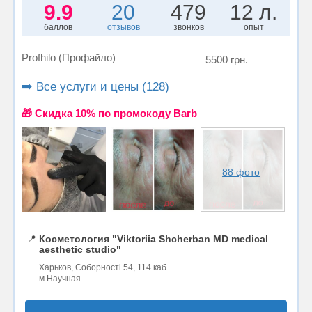
9.9
20
479
12 л.
баллов
отзывов
звонков
опыт
Profhilo (Профайло)
5500 грн.
➡️ Все услуги и цены (128)
🎁 Cкидка 10% по промокоду Barb
88 фото
📍
Косметология "Viktoriia Shcherban MD medical
aesthetic studio"
Харьков, Соборності 54, 114 каб
м.Научная