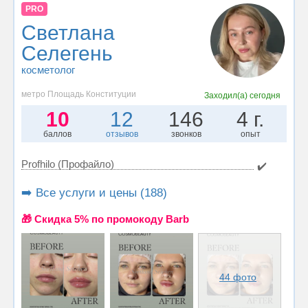
PRO
Светлана
Селегень
косметолог
метро Площадь Конституции
Заходил(а)
сегодня
10
12
146
4 г.
баллов
отзывов
звонков
опыт
Profhilo (Профайло)
✔️
➡️ Все услуги и цены (188)
🎁 Cкидка 5% по промокоду Barb
44 фото