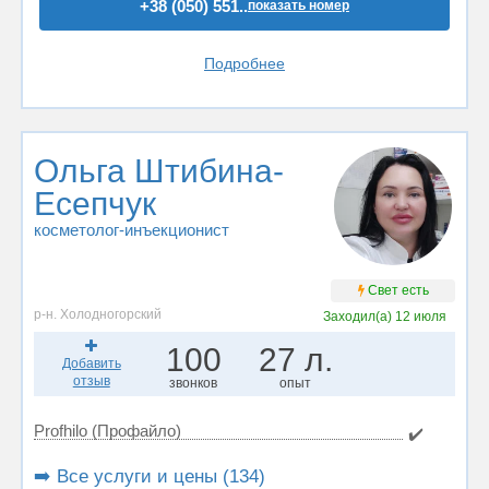
+38 (050) 551..
показать номер
Подробнее
Ольга Штибина-
Есепчук
косметолог-инъекционист
Свет есть
р-н. Холодногорский
Заходил(а)
12 июля
100
27 л.
Добавить
отзыв
звонков
опыт
Profhilo (Профайло)
✔️
➡️ Все услуги и цены (134)