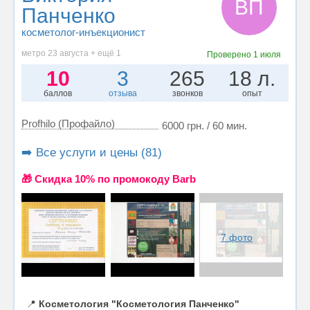
ВП
Панченко
косметолог-инъекционист
метро 23 августа + ещё 1
Проверено
1 июля
10
3
265
18 л.
баллов
отзыва
звонков
опыт
Profhilo (Профайло)
6000 грн. / 60 мин.
➡️ Все услуги и цены (81)
🎁 Cкидка 10% по промокоду Barb
7 фото
📍
Косметология "Косметология Панченко"