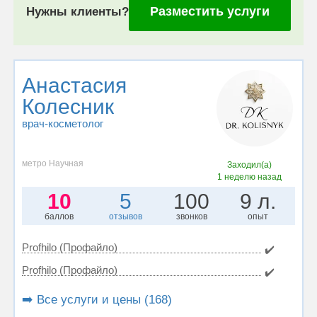
Разместить услуги
Нужны клиенты?
Анастасия
Колесник
врач-косметолог
метро Научная
Заходил(а)
1 неделю назад
10
5
100
9 л.
баллов
отзывов
звонков
опыт
Profhilo (Профайло)
✔️
Profhilo (Профайло)
✔️
➡️ Все услуги и цены (168)