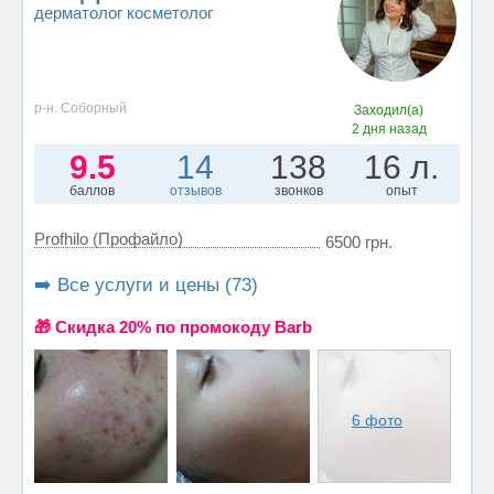
дерматолог косметолог
р-н. Соборный
Заходил(а)
2 дня назад
9.5
14
138
16 л.
баллов
отзывов
звонков
опыт
Profhilo (Профайло)
6500 грн.
➡️ Все услуги и цены (73)
🎁 Cкидка 20% по промокоду Barb
6 фото