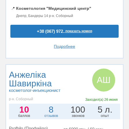
📍
Косметология "Медицинский центр"
Днепр, Бандеры 14 р-н. Соборный
+38 (067) 972..
показать номер
Подробнее
Анжеліка
АШ
Шавиркіна
косметолог-инъекционист
р-н. Соборный
Заходил(а)
26 июня
10
8
100
5 л.
баллов
отзывов
звонков
опыт
Profhilo (Профайло)