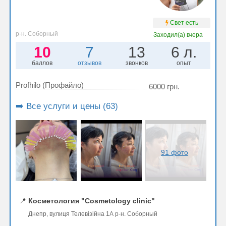
Свет есть
р-н. Соборный
Заходил(а)
вчера
10
7
13
6 л.
баллов
отзывов
звонков
опыт
Profhilo (Профайло)
6000 грн.
➡️ Все услуги и цены (63)
91 фото
📍
Косметология "Cosmetology clinic"
Днепр, вулиця Телевізійна 1А р-н. Соборный