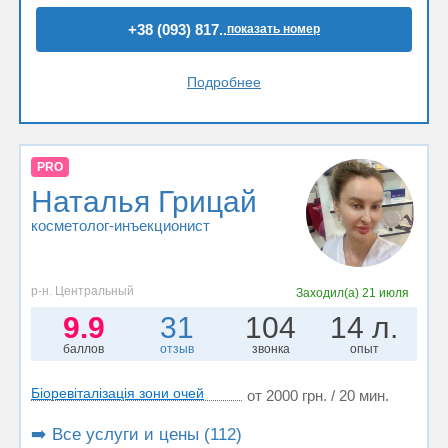
+38 (093) 817..
показать номер
Подробнее
PRO
Наталья Грицай
косметолог-инъекционист
р-н. Центральный
Заходил(а)
21 июля
9.9
31
104
14 л.
баллов
отзыв
звонка
опыт
Біоревіталізація зони очей
от 2000 грн. / 20 мин.
➡️ Все услуги и цены (112)