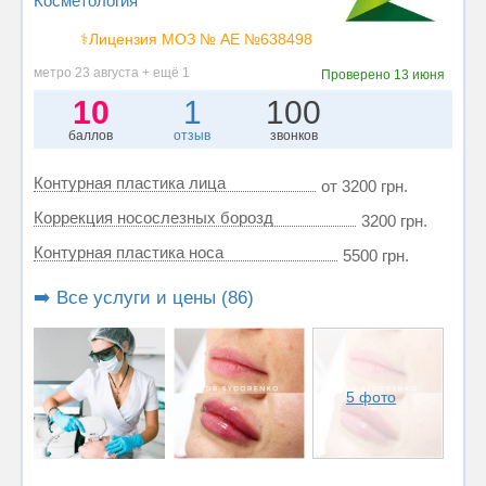
Косметология
⚕️Лицензия МОЗ № АЕ №638498
метро 23 августа + ещё 1
Проверено
13 июня
10
1
100
баллов
отзыв
звонков
Контурная пластика лица
от 3200 грн.
Коррекция носослезных борозд
3200 грн.
Контурная пластика носа
5500 грн.
➡️ Все услуги и цены (86)
5 фото