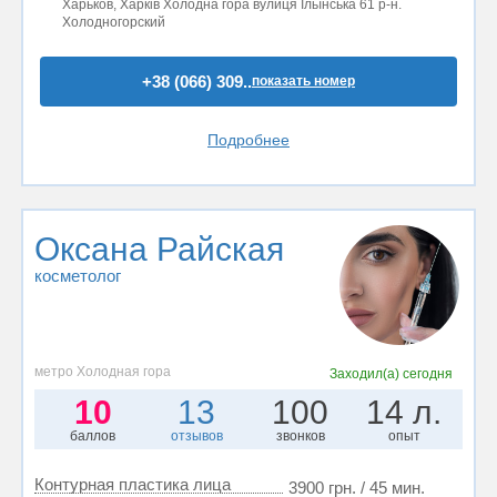
Харьков, Харків Холодна гора вулиця Ільїнська 61 р-н.
Холодногорский
+38 (066) 309..
показать номер
Подробнее
Оксана Райская
косметолог
метро Холодная гора
Заходил(а)
сегодня
10
13
100
14 л.
баллов
отзывов
звонков
опыт
Контурная пластика лица
3900 грн. / 45 мин.