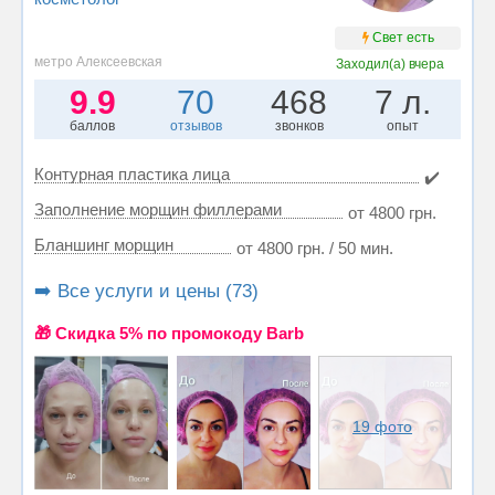
Свет есть
метро Алексеевская
Заходил(а)
вчера
9.9
70
468
7 л.
баллов
отзывов
звонков
опыт
Контурная пластика лица
✔️
Заполнение морщин филлерами
от 4800 грн.
Бланшинг морщин
от 4800 грн. / 50 мин.
➡️ Все услуги и цены (73)
🎁 Cкидка 5% по промокоду Barb
19 фото