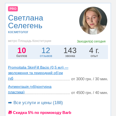
PRO
Светлана
Селегень
косметолог
метро Площадь Конституции
Заходил(а)
сегодня
10
12
143
4 г.
баллов
отзывов
звонка
опыт
Promoitalia SkinFill Bacio (0,5 мл) —
зволоження та природний об’єм
губ
от 3000 грн. / 30 мин.
Аугментація губ(контурна
пластика)
от 4500 грн. / 40 мин.
➡️ Все услуги и цены (188)
🎁 Cкидка 5% по промокоду Barb