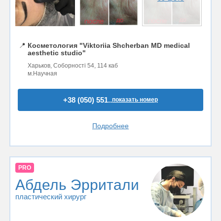
📍
Косметология "Viktoriia Shcherban MD medical
aesthetic studio"
Харьков, Соборності 54, 114 каб
м.Научная
+38 (050) 551..
показать номер
Подробнее
PRO
Абдель Эрритали
пластический хирург