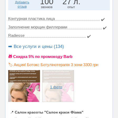
100
27 л.
Добавить
отзыв
звонков
опыт
Контурная пластика лица
✔️
Заполнение морщин филлерами
✔️
Radiesse
✔️
➡️ Все услуги и цены (134)
🎁 Cкидка 5% по промокоду Barb
🏷️ Акция! Ботокс Ботулінотерапія 3 зони 3300 грн
1 фото
📍
Салон красоты "Салон краси Фіама"