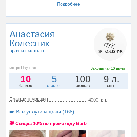
Подробнее
Анастасия
Колесник
врач-косметолог
метро Научная
Заходил(а)
16 июля
10
5
100
9 л.
баллов
отзывов
звонков
опыт
Бланшинг морщин
4000 грн.
➡️ Все услуги и цены (168)
🎁 Cкидка 10% по промокоду Barb