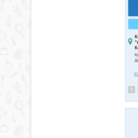
К
"
К
К
Д
С