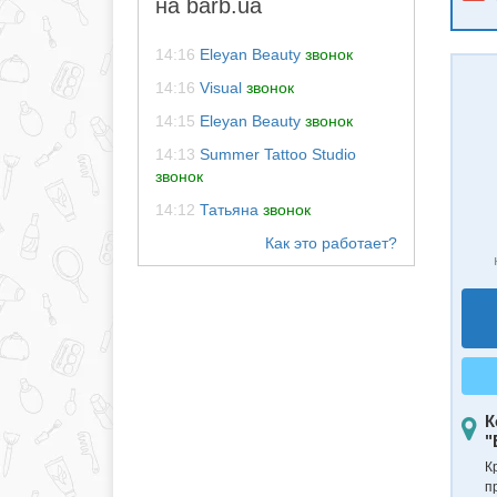
на barb.ua
14:16
Eleyan Beauty
звонок
14:16
Visual
звонок
14:15
Eleyan Beauty
звонок
14:13
Summer Tattoo Studio
звонок
14:12
Татьяна
звонок
К
"
К
п