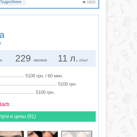
Подробнее
1810
а
г
229
11 л.
ов
звонков
опыт
5100 грн. / 60 мин.
5100 грн.
5100 грн.
Barb
луги и цены (91)