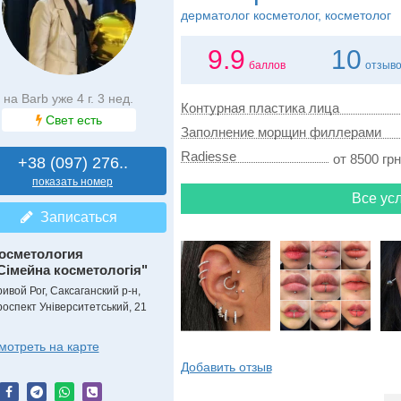
дерматолог косметолог, косметолог
9.9
10
баллов
отзыв
на Barb уже 4 г. 3 нед.
Контурная пластика лица
Свет есть
Заполнение морщин филлерами
Radiesse
от 8500 грн
+38 (097) 276..
показать номер
Все усл
Записаться
осметология
Сімейна косметологія"
ривой Рог, Саксаганский р-н,
роспект Університетський, 21
мотреть на карте
Добавить отзыв