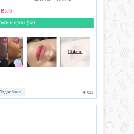
 Barb
луги и цены (52)
10 фото
Подробнее
622