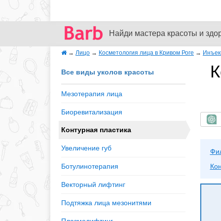
Найди мастера красоты и здо
→
Лицо
→
Косметология лица в Кривом Роге
→
Инъек
К
Все виды уколов красоты
Мезотерапия лица
Биоревитализация
Б
Контурная пластика
Увеличение губ
Фи
Ботулинотерапия
Кон
Векторный лифтинг
Подтяжка лица мезонитями