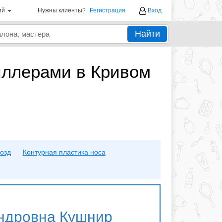
ий
Нужны клиенты?
Регистрация
Вход
Найти
иллерами в Кривом
озд
Контурная пластика носа
ндровна Кушнир