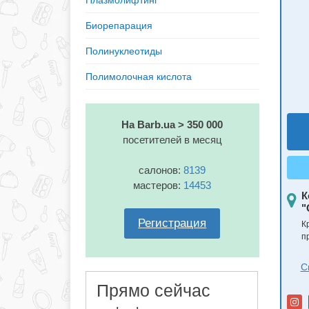
Плазмолифтинг
Биорепарация
Полинуклеотиды
Полимолочная кислота
На Barb.ua > 350 000
посетителей в месяц
салонов:
8139
мастеров:
14453
К
"
Регистрация
К
п
С
Прямо сейчас