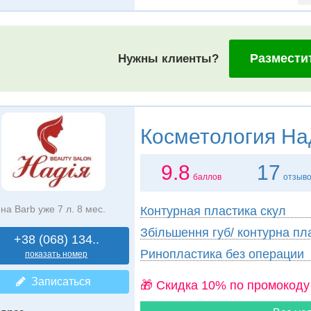
Размести
Нужны клиенты?
Косметология
На
9.8
17
баллов
отзыв
на Barb уже 7 л. 8 мес.
Контурная пластика скул
Збільшення губ/ контурна пл
+38 (068) 134..
Ринопластика без операции
показать номер
Записаться
🎁 Cкидка 10% по промокоду