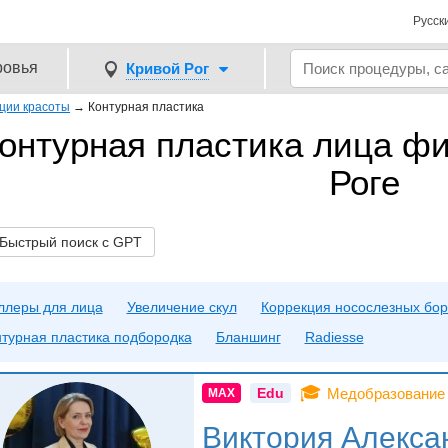
Русск
ровья
Кривой Рог
ции красоты
→
Контурная пластика
онтурная пластика лица ф
Роге
ыстрый поиск с GPT
ллеры для лица
Увеличение скул
Коррекция носослезных бор
турная пластика подбородка
Бланшинг
Radiesse
🎓
Edu
Медобразование
MAX
Виктория Алекса