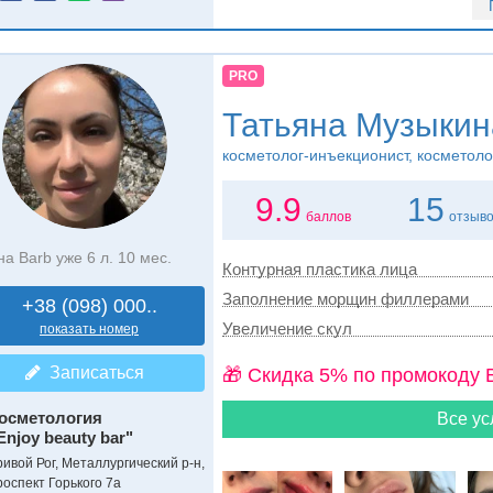
PRO
Татьяна Музыкин
косметолог-инъекционист, косметоло
9.9
15
баллов
отзыв
на Barb уже 6 л. 10 мес.
Контурная пластика лица
Заполнение морщин филлерами
+38 (098) 000..
Увеличение скул
показать номер
Записаться
🎁 Cкидка 5% по промокоду 
осметология
Все ус
Enjoy beauty bar"
ривой Рог, Металлургический р-н,
роспект Горького 7а