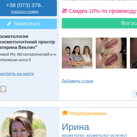
+38 (073) 378..
🎁 Cкидка 10% по промокоду
показать номер
Все ус
Записаться
осметология
косметологічний простір
атерина Веклич"
ривой Рог, Металлургический р-н,
ніпровське шосе 8
мотреть на карте
Добавить отзыв
🎓
Медобразование
Ирина
косметолог, косметолог-эстетист