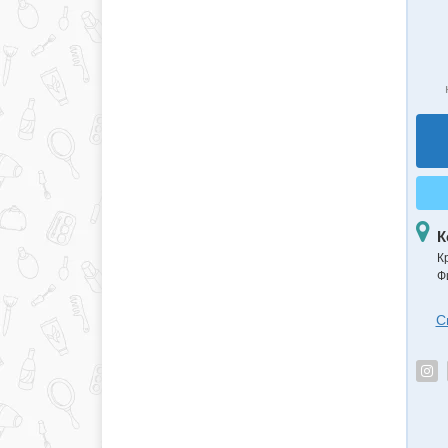
К
К
Ф
С