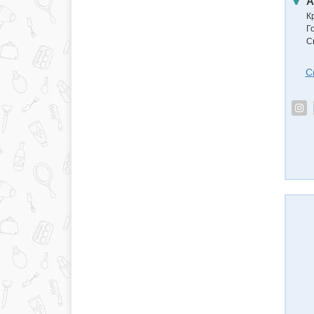
А
К
Г
С
С