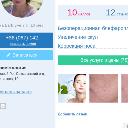
10
12
баллов
отзыв
на Barb уже 7 л. 10 мес.
Безоперационная блефароп
Увеличение скул
+38 (067) 142..
показать номер
Коррекция носа
Записаться
Все услуги и цены (75
осметология
ривой Рог, Саксаганский р-н,
илатова, 10
мотреть на карте
Добавить отзыв