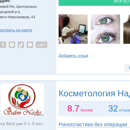
дрес
Все усл
ривой Рог, Центрально-
ородской р-н
,
вято-Николаевска, 43
мотреть на карте
сайт
Добавить отзыв
Косметология
На
8.7
32
баллов
отзыв
на Barb уже 9 л. 5 мес.
Ринопластика без операции