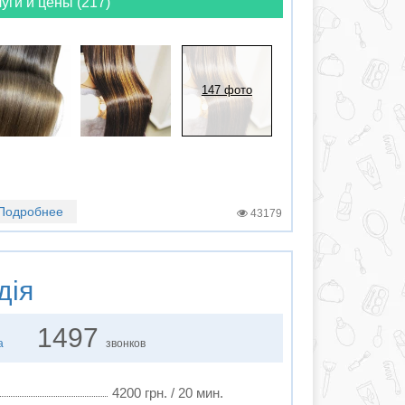
уги и цены (217)
147 фото
Подробнее
43179
дія
1497
а
звонков
4200 грн. / 20 мин.