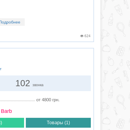
Подробнее
624
т
102
звонка
от 4800 грн.
 Barb
)
Товары (1)