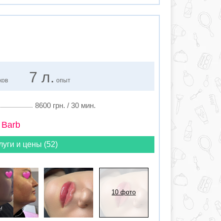
7 л.
ков
опыт
8600 грн. / 30 мин.
 Barb
луги и цены (52)
10 фото