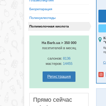
Плазмолифтинг
Биорепарация
Полинуклеотиды
Полимолочная кислота
К
"
На Barb.ua > 350 000
посетителей в месяц
К
п
салонов:
8136
С
мастеров:
14455
Регистрация
Прямо сейчас