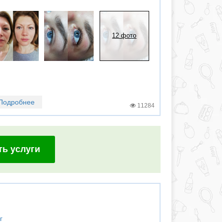
12 фото
Подробнее
11284
ть услуги
г