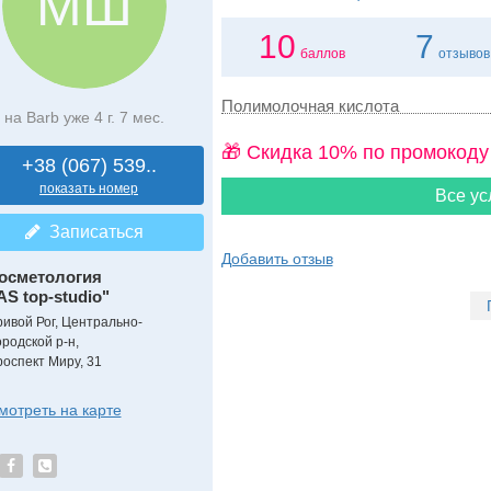
МШ
10
7
баллов
отзывов
Полимолочная кислота
на Barb уже 4 г. 7 мес.
🎁 Cкидка 10% по промокоду
+38 (067) 539..
показать номер
Все ус
Записаться
Добавить отзыв
осметология
AS top-studio"
ривой Рог, Центрально-
ородской р-н,
роспект Миру, 31
мотреть на карте