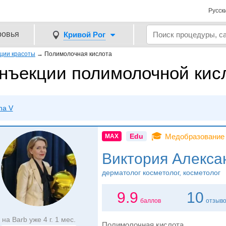
Русск
ровья
Кривой Рог
ции красоты
→
Полимолочная кислота
нъекции полимолочной кисл
na V
🎓
Edu
Медобразование
MAX
Виктория Алекса
дерматолог косметолог, косметолог
9.9
10
баллов
отзыв
на Barb уже 4 г. 1 мес.
Полимолочная кислота