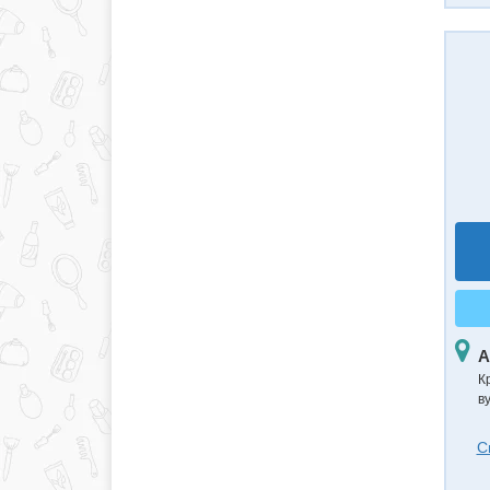
А
К
в
С