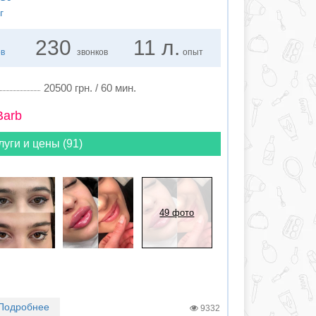
г
230
11 л.
ов
звонков
опыт
20500 грн. / 60 мин.
Barb
луги и цены (91)
49 фото
Подробнее
9332