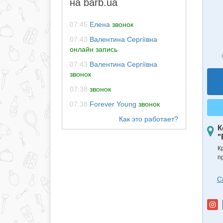
на barb.ua
07:45
Eлена
звонок
07:43
Валентина Сергіївна
онлайн запись
07:43
Валентина Сергіївна
звонок
07:38
звонок
07:38
Forever Young
звонок
К
"
К
п
С