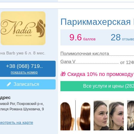
Парикмахерская
9.6
28
баллов
отзыв
на Barb уже 6 л. 8 мес.
Полимолочная кислота
Gana V
от 124
+38 (068) 719..
показать номер
🎁 Cкидка 10% по промокоду
Записаться
Все услуги и цены (282
дрес
ривой Рог, Покровский р-н
,
улиця Романа Шухевича, 9
мотреть на карте