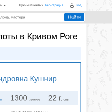
ий
Нужны клиенты?
Регистрация
Вход
Найти
оты в Кривом Роге
ндровна Кушнир
1300
22 г.
ов
звонков
опыт