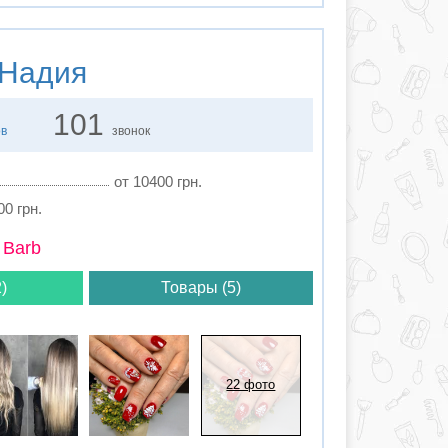
Надия
101
ов
звонок
от 10400 грн.
00 грн.
 Barb
)
Товары (5)
22 фото