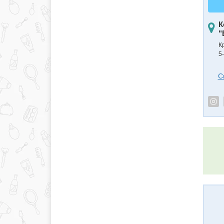
К
"
К
5
С