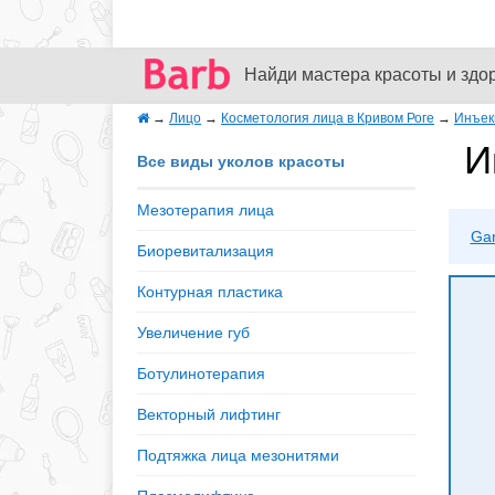
Найди мастера красоты и здо
→
Лицо
→
Косметология лица в Кривом Роге
→
Инъек
И
Все виды уколов красоты
Мезотерапия лица
Ga
Биоревитализация
Контурная пластика
Увеличение губ
Ботулинотерапия
Векторный лифтинг
Подтяжка лица мезонитями