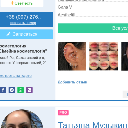
Свет есть
Gana V
Aesthefill
+38 (097) 276..
показать номер
Все усл
Записаться
осметология
Сімейна косметологія"
ривой Рог, Саксаганский р-н,
роспект Університетський, 21
мотреть на карте
Добавить отзыв
PRO
Татьяна Музыкин