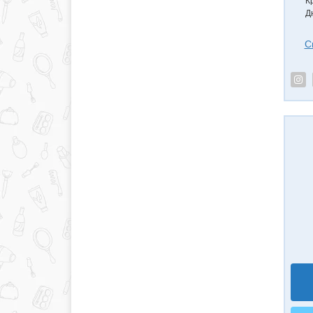
К
Д
С