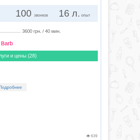
100
16 л.
звонков
опыт
3600 грн. / 40 мин.
 Barb
луги и цены (28)
Подробнее
639