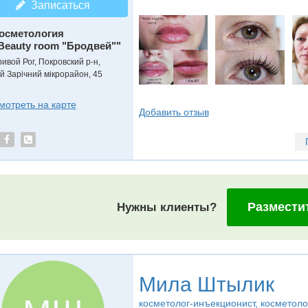
Записаться
осметология
Beauty room "Бродвей""
ривой Рог, Покровский р-н,
-й Зарічний мікрорайон, 45
мотреть на карте
Добавить отзыв
Размести
Нужны клиенты?
Мила Штылик
косметолог-инъекционист, косметоло