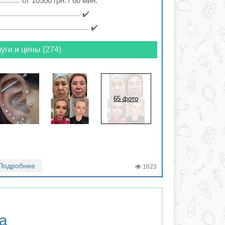
от 10500 грн. / 60 мин.
✔️
✔️
уги и цены (274)
65 фото
Подробнее
1823
а