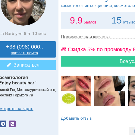
косметолог-инъекционист, косметоло
9.9
15
баллов
отзыв
на Barb уже 6 л. 10 мес.
Полимолочная кислота
+38 (098) 000..
🎁 Cкидка 5% по промокоду 
показать номер
Все ус
Записаться
осметология
Enjoy beauty bar"
ривой Рог, Металлургический р-н,
роспект Горького 7а
мотреть на карте
Добавить отзыв