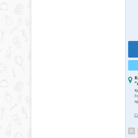
К
"
К
Г
п
С