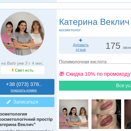
Катерина Веклич
косметолог
175
Добавить
звон
отзыв
Полимолочная кислота
на Barb уже 3 г. 4 мес.
Свет есть
🎁 Cкидка 10% по промокоду
+38 (073) 378..
Все ус
показать номер
Записаться
осметология
косметологічний простір
атерина Веклич"