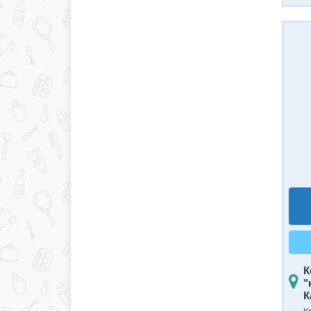
К
"
К