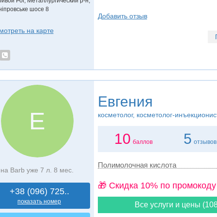
ривой Рог, Металлургический р-н,
ніпровське шосе 8
Добавить отзыв
мотреть на карте
Евгения
Е
косметолог, косметолог-инъекционис
10
5
баллов
отзывов
Полимолочная кислота
на Barb уже 7 л. 8 мес.
🎁 Cкидка 10% по промокоду
+38 (096) 725..
показать номер
Все услуги и цены (108