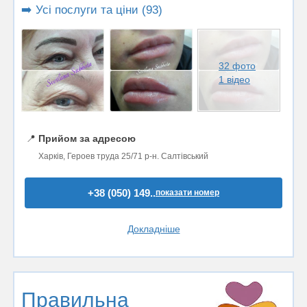
➡️ Усі послуги та ціни (93)
32 фото
1 відео
📍
Прийом за адресою
Харків, Героев труда 25/71 р-н. Салтівський
+38 (050) 149..
показати номер
Докладніше
Правильна