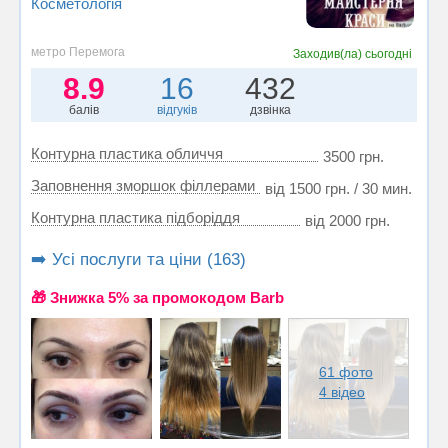
Косметологія
метро Перемога
Заходив(ла)
сьогодні
8.9
16
432
балів
відгуків
дзвінка
Контурна пластика обличчя
3500 грн.
Заповнення зморшок філлерами
від 1500 грн. / 30 мин.
Контурна пластика підборіддя
від 2000 грн.
➡️ Усі послуги та ціни (163)
🎁 Знижка 5% за промокодом Barb
61 фото
4 відео