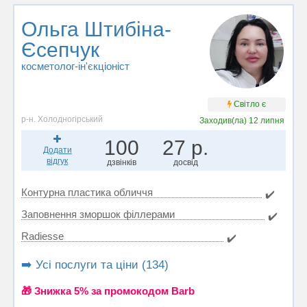
Ольга Штибіна-
Єсепчук
косметолог-ін'єкціоніст
Світло є
р-н. Холодногірський
Заходив(ла)
12 липня
100
27 р.
Додати
відгук
дзвінків
досвід
Контурна пластика обличчя
✔️
Заповнення зморшок філлерами
✔️
Radiesse
✔️
➡️ Усі послуги та ціни (134)
🎁 Знижка 5% за промокодом Barb