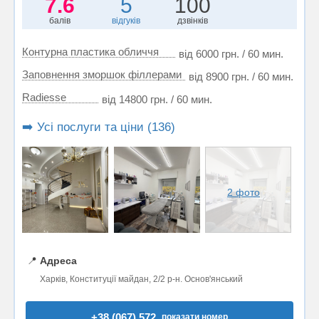
7.6
5
100
балів
відгуків
дзвінків
Контурна пластика обличчя
від 6000 грн. / 60 мин.
Заповнення зморшок філлерами
від 8900 грн. / 60 мин.
Radiesse
від 14800 грн. / 60 мин.
➡️ Усі послуги та ціни (136)
2 фото
📍
Адреса
Харків, Конституції майдан, 2/2 р-н. Основ'янський
+38 (067) 572..
показати номер