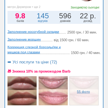
метро Держпром + ще 2
Заходив(ла)
сьогодні
9.8
145
596
22 р.
балів
відгуків
дзвінків
досвід
Заполнение носогубной складки
2500 грн. / 30 мин.
Заполнение морщин
від 1500 грн. / 60 мин.
Коррекция слезной борозды/ям и
мешков под глазами
1500 грн. / 40 мин.
➡️ Усі послуги та ціни (72)
🎁 Знижка 10% за промокодом Barb
55 фото