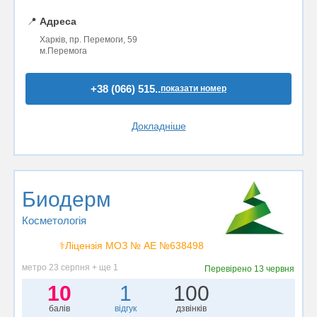
📍
Адреса
Харків, пр. Перемоги, 59
м.Перемога
+38 (066) 515..
показати номер
Докладніше
Биодерм
Косметологія
⚕️Ліцензія МОЗ № АЕ №638498
метро 23 серпня + ще 1
Перевірено
13 червня
10
1
100
балів
відгук
дзвінків