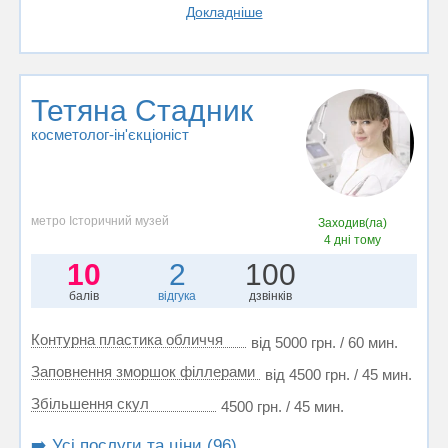
Докладніше
Тетяна Стадник
косметолог-ін'єкціоніст
метро Історичний музей
Заходив(ла)
4 дні тому
10
2
100
балів
відгука
дзвінків
Контурна пластика обличчя
від 5000 грн. / 60 мин.
Заповнення зморшок філлерами
від 4500 грн. / 45 мин.
Збільшення скул
4500 грн. / 45 мин.
➡️ Усі послуги та ціни (96)