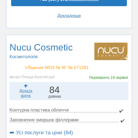
Докладніше
Nucu Cosmetic
Косметологія
⚕️Ліцензія МОЗ № АГ № 571281
метро Площа Конституції
Перевірено
19 червня
84
Додати
відгук
дзвінка
Контурна пластика обличчя
✔️
Заповнення зморшок філлерами
✔️
➡️ Усі послуги та ціни (64)