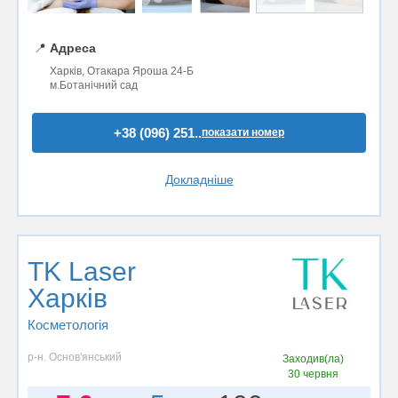
📍
Адреса
Харків, Отакара Яроша 24-Б
м.Ботанічний сад
+38 (096) 251..
показати номер
Докладніше
TK Laser
Харків
Косметологія
р-н. Основ'янський
Заходив(ла)
30 червня