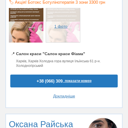
🏷️ Акція! Ботокс Ботулінотерапія 3 зони 3300 грн
1 фото
📍
Салон краси "Салон краси Фіама"
Харків, Харків Холодна гора вулиця Ільїнська 61 р-н.
Холодногірський
+38 (066) 309..
показати номер
Докладніше
Оксана Райська