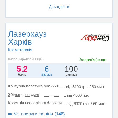
Докладніше
Лазерхауз
Харків
Косметологія
метро Держпром + ще 1
Заходив(ла)
вчора
5.2
6
100
балів
відгуків
дзвінків
Контурна пластика обличчя
від 5100 грн. / 60 мин.
Збільшення скул
від 4600 грн.
Корекція носослізної борозни
від 8300 грн. / 60 мин.
➡️ Усі послуги та ціни (146)