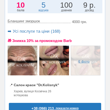
10
5
100
9 р.
балів
відгуків
дзвінків
досвід
Бланшинг зморшок
4000 грн.
➡️ Усі послуги та ціни (168)
🎁 Знижка 10% за промокодом Barb
6 фото
📍
Салон краси "Dr.Kolisnyk"
Харків, вулиця Космічна 26
м.Наукова
+38 (066) 213..
показати номер