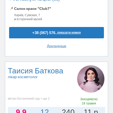
📍
Салон краси "Club7"
Харків, Сумская, 7
м.Історичний музей
+38 (067) 576..
показати номер
Докладніше
Таисия Баткова
лікар-косметолог
метро Ботанічний сад + ще 2
Заходив(ла)
18 травня
9.9
12
240
11 р.