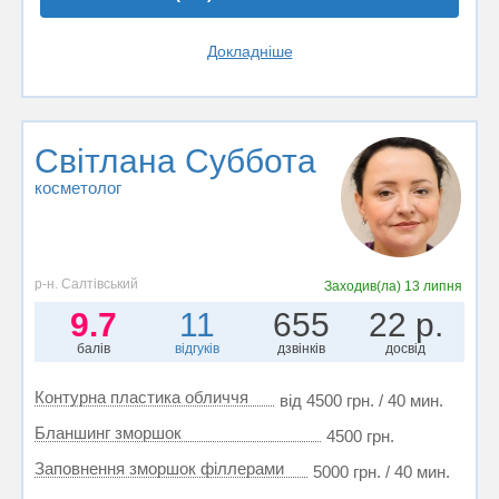
Докладніше
Світлана Суббота
косметолог
р-н. Салтівський
Заходив(ла)
13 липня
9.7
11
655
22 р.
балів
відгуків
дзвінків
досвід
Контурна пластика обличчя
від 4500 грн. / 40 мин.
Бланшинг зморшок
4500 грн.
Заповнення зморшок філлерами
5000 грн. / 40 мин.