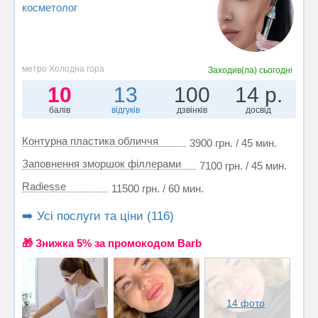
косметолог
метро Холодна гора
Заходив(ла)
сьогодні
10
13
100
14 р.
балів
відгуків
дзвінків
досвід
Контурна пластика обличчя
3900 грн. / 45 мин.
Заповнення зморшок філлерами
7100 грн. / 45 мин.
Radiesse
11500 грн. / 60 мин.
➡️ Усі послуги та ціни (116)
🎁 Знижка 5% за промокодом Barb
14 фото