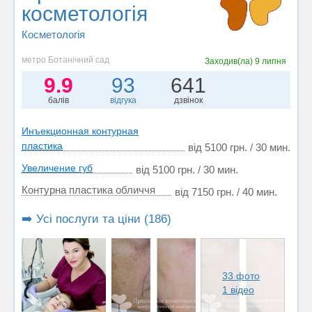
косметологія
Косметологія
метро Ботанічний сад
Заходив(ла)
9 липня
9.9
93
641
балів
відгука
дзвінок
Инъекционная контурная
пластика
від 5100 грн. / 30 мин.
Увеличение губ
від 5100 грн. / 30 мин.
Контурна пластика обличчя
від 7150 грн. / 40 мин.
➡️ Усі послуги та ціни (186)
33 фото
1 відео