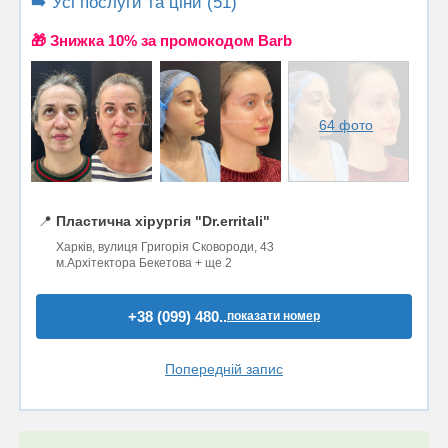
➡️ Усі послуги та ціни (51)
🎁 Знижка 10% за промокодом Barb
64 фото
📍
Пластична хірургія "Dr.erritali"
Харків, вулиця Григорія Сковороди, 43
м.Архітектора Бекетова + ще 2
+38 (099) 480..
показати номер
Попередній запис