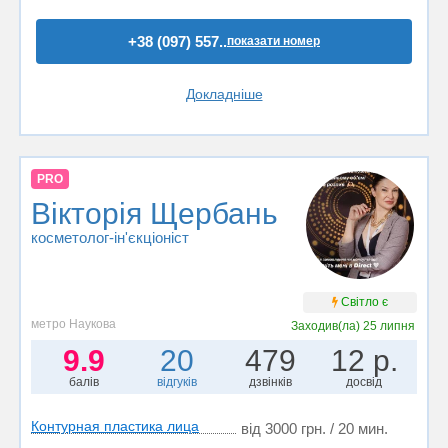
+38 (097) 557..
показати номер
Докладніше
PRO
Вікторія Щербань
косметолог-ін'єкціоніст
Світло є
метро Наукова
Заходив(ла)
25 липня
9.9
20
479
12 р.
балів
відгуків
дзвінків
досвід
Контурная пластика лица
від 3000 грн. / 20 мин.