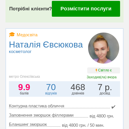
Розмістити послуги
Потрібні клієнти?
🎓
Медосвіта
Наталія Євсюкова
косметолог
Світло є
метро Олексіївська
Заходив(ла)
вчора
9.9
70
468
7 р.
балів
відгуків
дзвінків
досвід
Контурна пластика обличчя
✔️
Заповнення зморшок філлерами
від 4800 грн.
Бланшинг зморшок
від 4800 грн. / 50 мин.