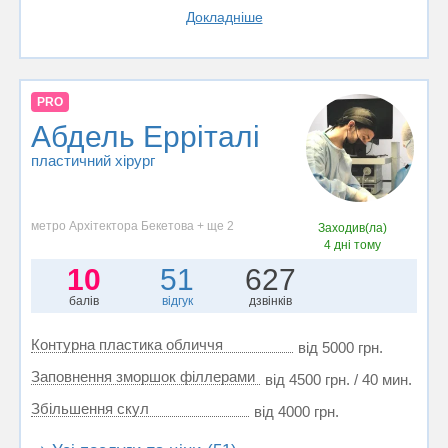
Докладніше
PRO
Абдель Ерріталі
пластичний хірург
метро Архітектора Бекетова + ще 2
Заходив(ла)
4 дні тому
10
51
627
балів
відгук
дзвінків
Контурна пластика обличчя
від 5000 грн.
Заповнення зморшок філлерами
від 4500 грн. / 40 мин.
Збільшення скул
від 4000 грн.