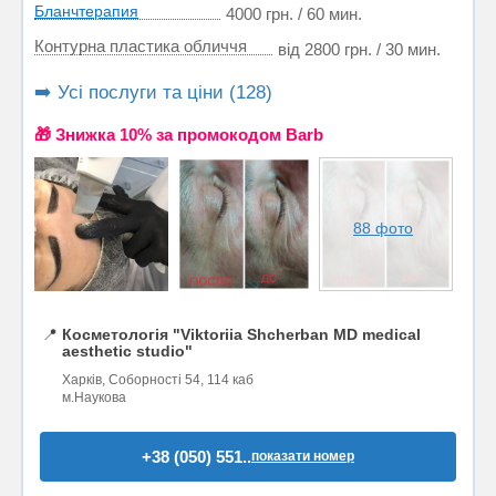
Бланчтерапия
4000 грн. / 60 мин.
Контурна пластика обличчя
від 2800 грн. / 30 мин.
➡️ Усі послуги та ціни (128)
🎁 Знижка 10% за промокодом Barb
88 фото
📍
Косметологія "Viktoriia Shcherban MD medical
aesthetic studio"
Харків, Соборності 54, 114 каб
м.Наукова
+38 (050) 551..
показати номер