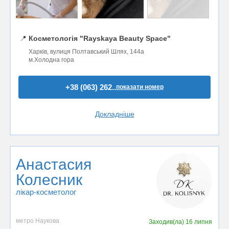
📍
Косметологія "Rayskaya Beauty Space"
Харків, вулиця Полтавський Шлях, 144а
м.Холодна гора
+38 (063) 262..
показати номер
Докладніше
Анастасия
Колесник
лікар-косметолог
метро Наукова
Заходив(ла)
16 липня