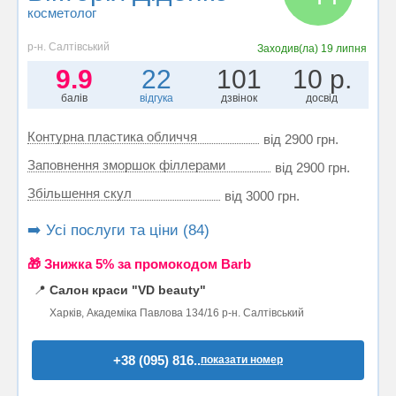
косметолог
р-н. Салтівський
Заходив(ла)
19 липня
9.9
22
101
10 р.
балів
відгука
дзвінок
досвід
Контурна пластика обличчя
від 2900 грн.
Заповнення зморшок філлерами
від 2900 грн.
Збільшення скул
від 3000 грн.
➡️ Усі послуги та ціни (84)
🎁 Знижка 5% за промокодом Barb
📍
Салон краси "VD beauty"
Харків, Академіка Павлова 134/16 р-н. Салтівський
+38 (095) 816..
показати номер