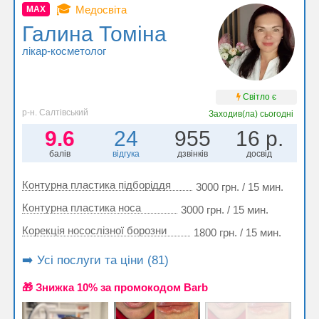
🎓
Медосвіта
MAX
Галина Томіна
лікар-косметолог
Світло є
р-н. Салтівський
Заходив(ла)
сьогодні
9.6
24
955
16 р.
балів
відгука
дзвінків
досвід
Контурна пластика підборіддя
3000 грн. / 15 мин.
Контурна пластика носа
3000 грн. / 15 мин.
Корекція носослізної борозни
1800 грн. / 15 мин.
➡️ Усі послуги та ціни (81)
🎁 Знижка 10% за промокодом Barb