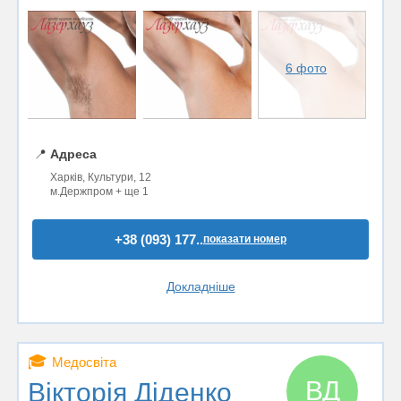
6 фото
📍
Адреса
Харків, Культури, 12
м.Держпром + ще 1
+38 (093) 177..
показати номер
Докладніше
🎓
Медосвіта
ВД
Вікторія Діденко