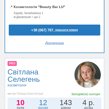
📍
Косметологія "Beauty Bar LU"
Харків, Чичибабина 1
м.Держпром + ще 2
+38 (067) 787..
показати номер
Докладніше
PRO
Світлана
Селегень
косметолог
метро Площа Конституції
Заходив(ла)
сьогодні
10
12
143
4 р.
балів
відгуків
дзвінка
досвід