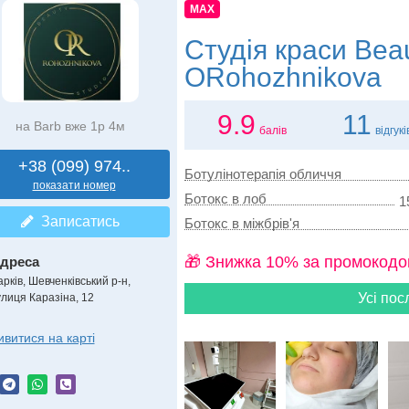
MAX
Студія краси
Beau
ORohozhnikova
9.9
11
на Barb вже 1р 4м
балів
відгукі
+38 (099) 974..
Ботулінотерапія обличчя
показати номер
Ботокс в лоб
1
Записатись
Ботокс в міжбрів'я
🎁 Знижка 10% за промокодо
дреса
арків, Шевченківський р-н
,
Усі пос
улиця Каразіна, 12
ивитися на карті