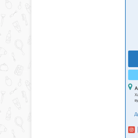
А
Х
в
Д