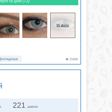
луги та ціни (72)
55 фото
Докладніше
15888
й
221
в
дзвінок