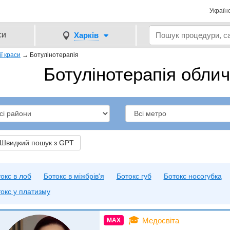
Україн
си
Харків
ії краси
→
Ботулінотерапія
Ботулінотерапія облич
видкий пошук з GPT
окс в лоб
Ботокс в міжбрів'я
Ботокс губ
Ботокс носогубка
окс у платизму
🎓
Медосвіта
MAX