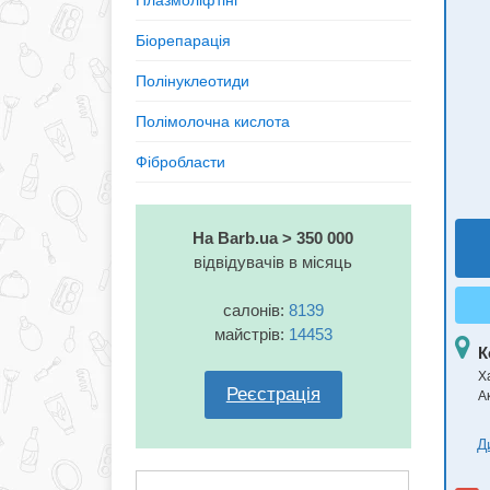
Плазмоліфтінг
Біорепарація
Полінуклеотиди
Полімолочна кислота
Фібробласти
На Barb.ua > 350 000
відвідувачів в місяць
салонів:
8139
майстрів:
14453
К
Ха
Реєстрація
А
Д