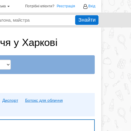
ська
Потрібні клієнти?
Реєстрація
Вхід
Знайти
чя у Харкові
Диспорт
Ботокс для обличчя