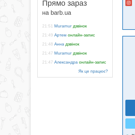
Прямо зараз
на barb.ua
21:51
Muramur
дзвінок
21:49
Артем
онлайн-запис
21:48
Анна
дзвінок
21:47
Muramur
дзвінок
21:47
Александра
онлайн-запис