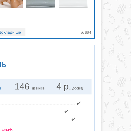
Докладніше
884
нь
146
4 р.
в
дзвінків
досвід
✔️
✔️
✔️
 Barb