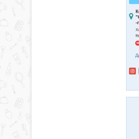
К
"
-
Ха
в
M
Д