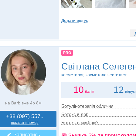
Додати відгук
PRO
Світлана Селеге
косметолог, косметолог-естетист
10
12
балів
відгукі
на Barb вже 4р 8м
Ботулінотерапія обличчя
Ботокс в лоб
+38 (097) 557..
Ботокс в міжбрів'я
показати номер
Записатись
🎁 Знижка 5% за промокодом