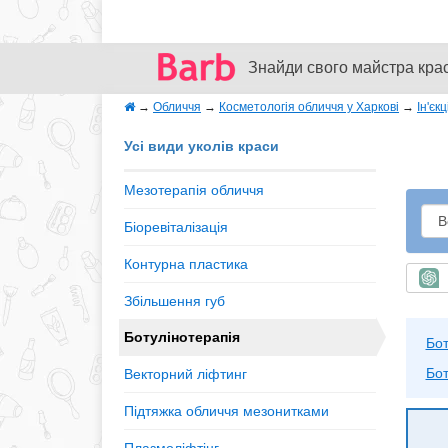
Знайди свого майстра кра
→
Обличчя
→
Косметологія обличчя у Харкові
→
Ін'єкц
Усі види уколів краси
Мезотерапія обличчя
Біоревіталізація
Контурна пластика
Ш
Збільшення губ
Ботулінотерапія
Бот
Бот
Векторний ліфтинг
Підтяжка обличчя мезонитками