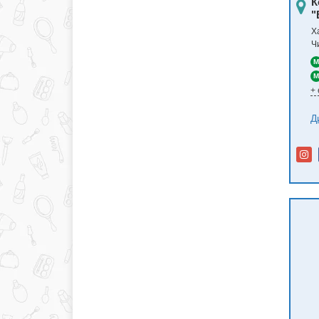
К
"
Ха
Ч
M
M
+
Д