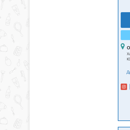
О
Ха
Ю
Д