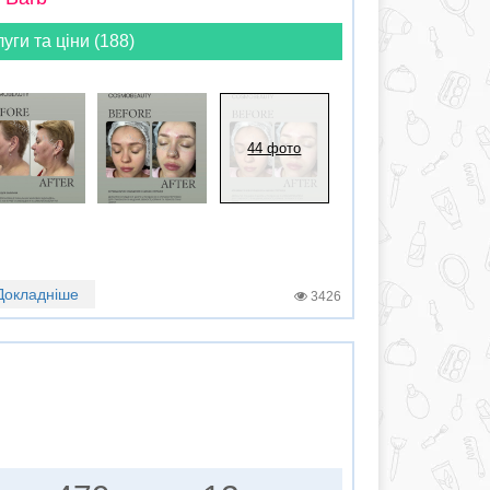
луги та ціни (188)
44 фото
Докладніше
3426
ь