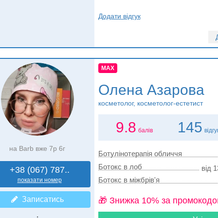
Додати відгук
MAX
Олена Азарова
косметолог, косметолог-естетист
9.8
145
балів
відгу
на Barb вже 7р 6г
Ботулінотерапія обличчя
Ботокс в лоб
від 1
+38 (067) 787..
Ботокс в міжбрів'я
показати номер
Записатись
🎁 Знижка 10% за промокодо