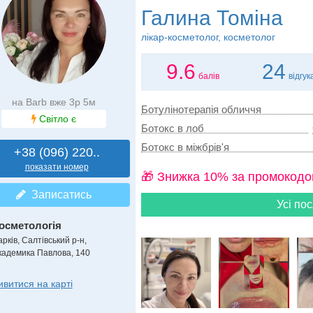
Галина Томіна
лікар-косметолог, косметолог
9.6
24
балів
відгук
на Barb вже 3р 5м
Ботулінотерапія обличчя
Світло є
Ботокс в лоб
Ботокс в міжбрів'я
+38 (096) 220..
показати номер
🎁 Знижка 10% за промокодо
Записатись
Усі пос
осметологія
рків, Салтівський р-н,
кадемика Павлова, 140
ивитися на карті