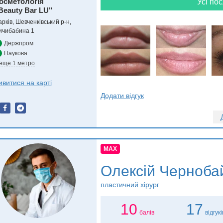
осметологія
Усі пос
Beauty Bar LU"
рків, Шевченківський р-н,
ичибабина 1
Держпром
Наукова
 еще 1 метро
ивитися на карті
Додати відгук
MAX
Олексій Черноба
пластичний хірург
10
17
балів
відгукі