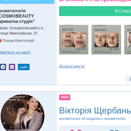
осметологія
Усі пос
COSMOBEAUTY
приватна студія"
рків, Холодногірський р-н,
улиця Миколаївська, 25
Площа Конституції
ивитися на карті
Додати відгук
сайт
PRO
Вікторія Щербан
косметолог-ін'єкціоніст, косметолог