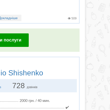
Докладніше
509
и послуги
io Shishenko
728
в
дзвінків
2000 грн. / 40 мин.
✔️