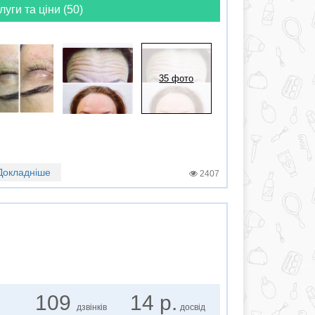
луги та ціни (50)
35 фото
Докладніше
2407
109
14 р.
дзвінків
досвід