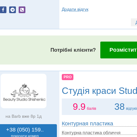
Додати відгук
Розмістит
Потрібні клієнти?
PRO
Студія краси
Stud
9.9
38
балів
відгукі
на Barb вже 8р 1д
Контурная пластика
+38 (050) 159..
Контурна пластика обличчя
показати номер