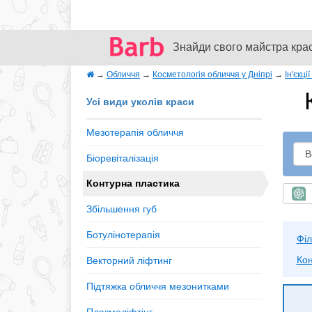
Знайди свого майстра кра
→
Обличчя
→
Косметологія обличчя у Дніпрі
→
Ін'єкці
Усі види уколів краси
Мезотерапія обличчя
Біоревіталізація
Контурна пластика
Ш
Збільшення губ
Ботулінотерапія
Філ
Кон
Векторний ліфтинг
Підтяжка обличчя мезонитками