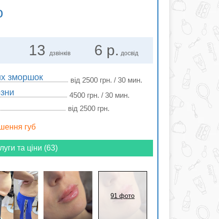
о
13
6 р.
дзвінків
досвід
их зморшок
від 2500 грн. / 30 мин.
озни
4500 грн. / 30 мин.
від 2500 грн.
ьшення губ
луги та ціни (63)
91 фото