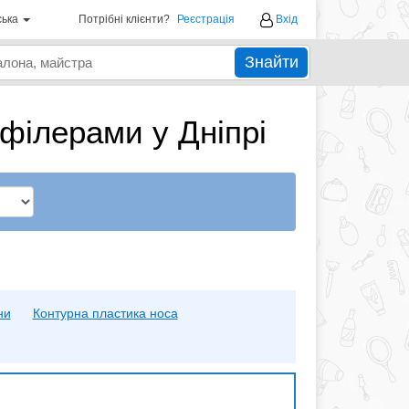
ська
Потрібні клієнти?
Реєстрація
Вхід
Знайти
філерами у Дніпрі
ни
Контурна пластика носа