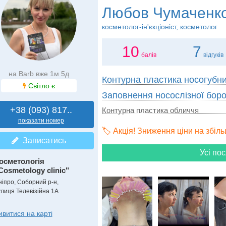
Любов Чумаченк
косметолог-ін'єкціоніст, косметолог
10
7
балів
відгуків
на Barb вже 1м 5д
Контурна пластика носогубн
Світло є
Заповнення носослізної бор
+38 (093) 817..
Контурна пластика обличчя
показати номер
🏷️ Акція! Зниження ціни на збіл
Записатись
Усі пос
осметологія
Cosmetology clinic"
ніпро, Соборний р-н,
улиця Телевізійна 1А
ивитися на карті