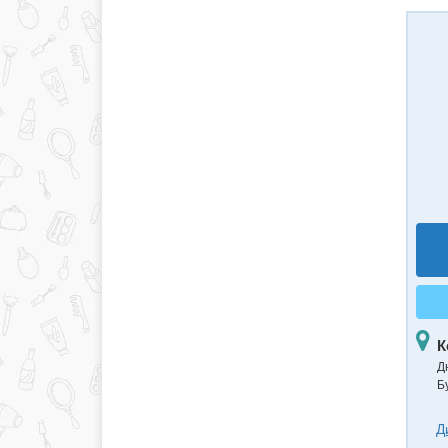
К
Д
Б
Д