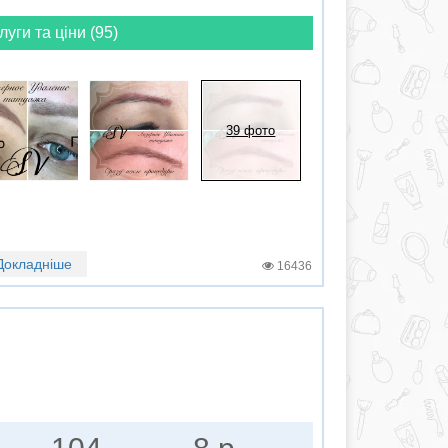
луги та ціни (95)
39 фото
Докладніше
16436