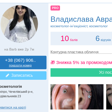
PRO
Владислава Авр
косметолог-ін'єкціоніст, косметолог
10
6
балів
відгуків
на Barb вже 2р 7м
Контурна пластика обличчя
+38 (067) 906..
🎁 Знижка 5% за промокодом
показати номер
Усі пос
Записатись
осметологія
ніпро, Чечелівський р-н,
удівельників 23
ивитися на карті