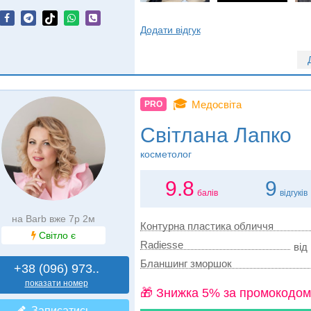
Додати відгук
🎓
Медосвіта
PRO
Світлана Лапко
косметолог
9.8
9
балів
відгуків
на Barb вже 7р 2м
Контурна пластика обличчя
Світло є
Radiesse
від
Бланшинг зморшок
+38 (096) 973..
показати номер
🎁 Знижка 5% за промокодом
Записатись