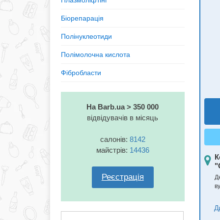
Плазмоліфтінг
Біорепарація
Полінуклеотиди
Полімолочна кислота
Фібробласти
На Barb.ua > 350 000
відвідувачів в місяць
салонів:
8142
майстрів:
14436
К
"
Реєстрація
Д
в
Д