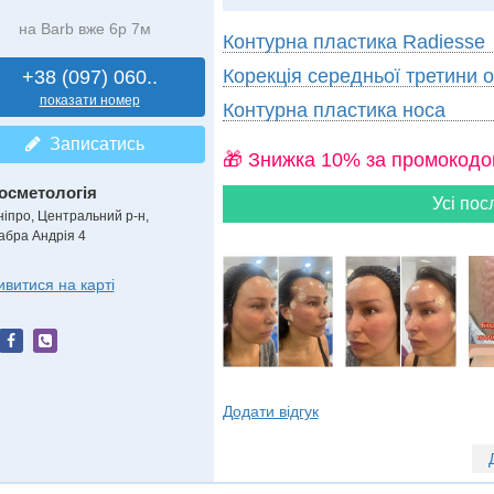
на Barb вже 6р 7м
Контурна пластика Radiesse
Корекція середньої третини 
+38 (097) 060..
показати номер
Контурна пластика носа
Записатись
🎁 Знижка 10% за промокодо
осметологія
Усі пос
ніпро, Центральний р-н,
абра Андрія 4
ивитися на карті
Додати відгук