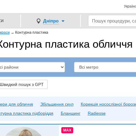
Україн
си
Дніпро
ї краси
→
Контурна пластика
Контурна пластика обличчя 
видкий пошук з GPT
ери для обличчя
Збільшення скул
Корекція носослізної бороз
турна пластика підборіддя
Бланшинг
Radiesse
MAX