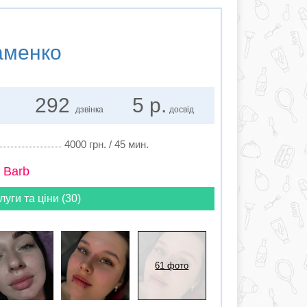
аменко
292
5 р.
дзвінка
досвід
4000 грн. / 45 мин.
 Barb
луги та ціни (30)
61 фото