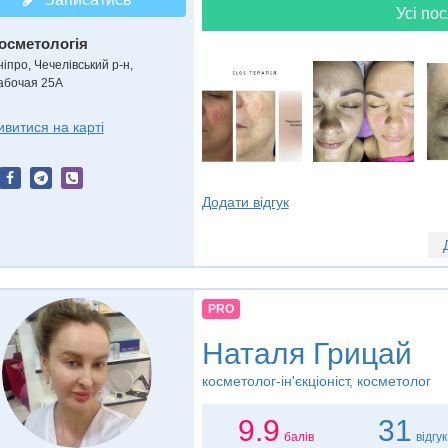
Усі пос
осметологія
ніпро, Чечелівський р-н,
абочая 25А
ивитися на карті
Додати відгук
PRO
Наталя Грицай
косметолог-ін'єкціоніст, косметолог
9.9
31
балів
відгук