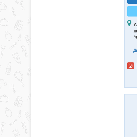
А
Д
А
Д