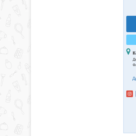
К
Д
Ф
Д