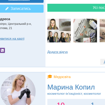
Усі пос
Записатись
дреса
ніпро, Центральний р-н
,
ртема, 21
ивитися на карті
Додати відгук
🎓
Медосвіта
Марина Копил
косметолог-ін'єкціоніст, косметолог