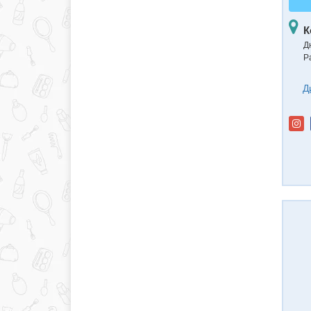
К
Д
Р
Д