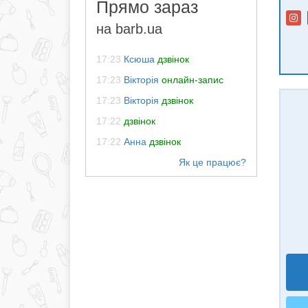
Прямо зараз
на barb.ua
17:23
Ксюша
дзвінок
17:23
Вікторія
онлайн-запис
17:23
Вікторія
дзвінок
17:22
дзвінок
17:22
Анна
дзвінок