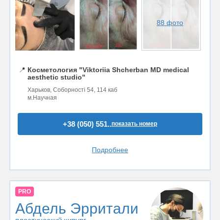
88 фото
📍
Косметология "Viktoriia Shcherban MD medical
aesthetic studio"
Харьков, Соборності 54, 114 каб
м.Научная
+38 (050) 551..
показать номер
Подробнее
PRO
Абдель Эрритали