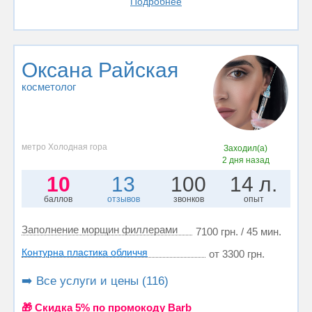
Подробнее
Оксана Райская
косметолог
метро Холодная гора
Заходил(а)
2 дня назад
10
13
100
14 л.
баллов
отзывов
звонков
опыт
Заполнение морщин филлерами
7100 грн. / 45 мин.
Контурна пластика обличчя
от 3300 грн.
➡️ Все услуги и цены (116)
🎁 Cкидка 5% по промокоду Barb