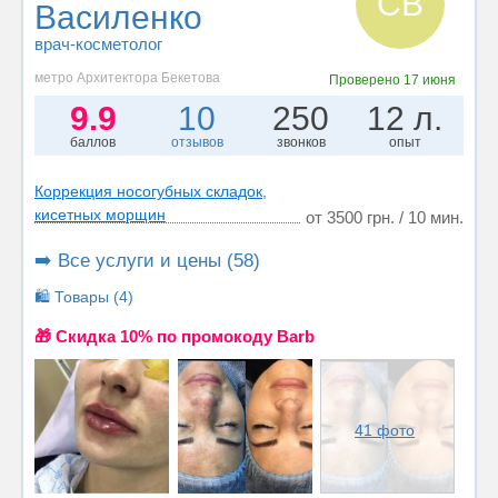
СВ
Василенко
врач-косметолог
метро Архитектора Бекетова
Проверено
17 июня
9.9
10
250
12 л.
баллов
отзывов
звонков
опыт
Коррекция носогубных складок,
кисетных морщин
от 3500 грн. / 10 мин.
➡️ Все услуги и цены (58)
🛍️ Товары (4)
🎁 Cкидка 10% по промокоду Barb
41 фото