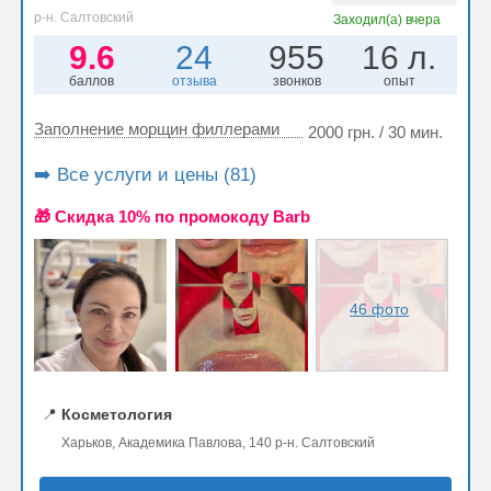
р-н. Салтовский
Заходил(а)
вчера
9.6
24
955
16 л.
баллов
отзыва
звонков
опыт
Заполнение морщин филлерами
2000 грн. / 30 мин.
➡️ Все услуги и цены (81)
🎁 Cкидка 10% по промокоду Barb
46 фото
📍
Косметология
Харьков, Академика Павлова, 140 р-н. Салтовский