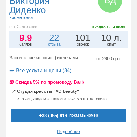
ВД
Виктория
Диденко
косметолог
р-н. Салтовский
Заходил(а)
19 июля
9.9
22
101
10 л.
баллов
отзыва
звонок
опыт
Заполнение морщин филлерами
от 2900 грн.
➡️ Все услуги и цены (84)
🎁 Cкидка 5% по промокоду Barb
📍
Студия красоты "VD beauty"
Харьков, Академіка Павлова 134/16 р-н. Салтовский
+38 (095) 816..
показать номер
Подробнее