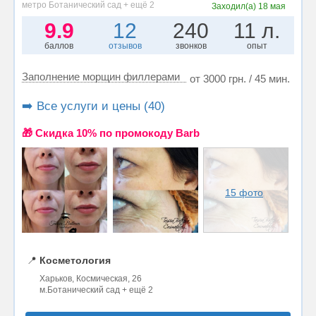
метро Ботанический сад + ещё 2
Заходил(а)
18 мая
9.9
12
240
11 л.
баллов
отзывов
звонков
опыт
Заполнение морщин филлерами
от 3000 грн. / 45 мин.
➡️ Все услуги и цены (40)
🎁 Cкидка 10% по промокоду Barb
15 фото
📍
Косметология
Харьков, Космическая, 26
м.Ботанический сад + ещё 2