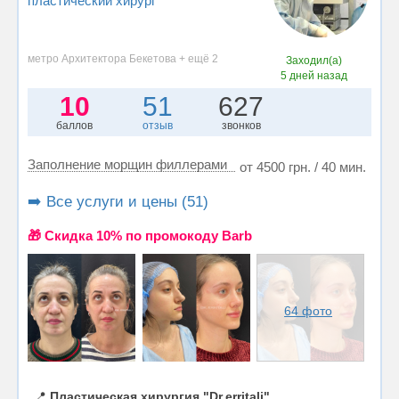
пластический хирург
метро Архитектора Бекетова + ещё 2
Заходил(а)
5 дней назад
10
51
627
баллов
отзыв
звонков
Заполнение морщин филлерами
от 4500 грн. / 40 мин.
➡️ Все услуги и цены (51)
🎁 Cкидка 10% по промокоду Barb
64 фото
📍
Пластическая хирургия "Dr.erritali"