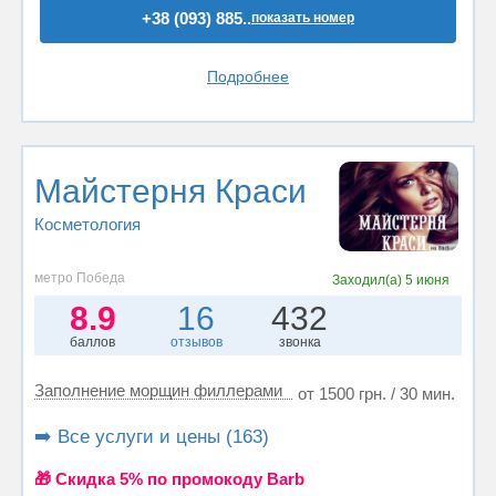
+38 (093) 885..
показать номер
Подробнее
Майстерня Краси
Косметология
метро Победа
Заходил(а)
5 июня
8.9
16
432
баллов
отзывов
звонка
Заполнение морщин филлерами
от 1500 грн. / 30 мин.
➡️ Все услуги и цены (163)
🎁 Cкидка 5% по промокоду Barb