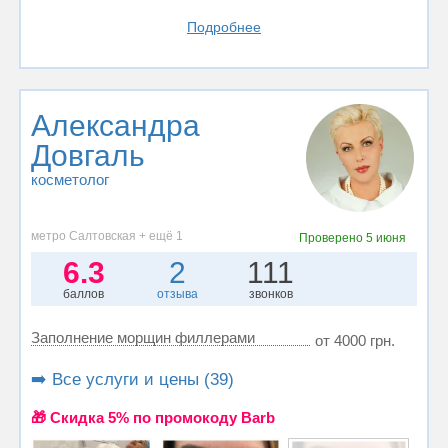
Подробнее
Александра
Довгаль
косметолог
метро Салтовская + ещё 1
Проверено
5 июня
6.3
2
111
баллов
отзыва
звонков
Заполнение морщин филлерами
от 4000 грн.
➡️ Все услуги и цены (39)
🎁 Cкидка 5% по промокоду Barb