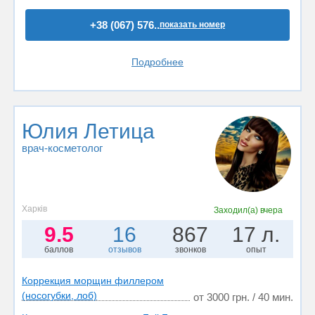
+38 (067) 576..
показать номер
Подробнее
Юлия Летица
врач-косметолог
Харків
Заходил(а)
вчера
9.5
16
867
17 л.
баллов
отзывов
звонков
опыт
Коррекция морщин филлером
(носогубки, лоб)
от 3000 грн. / 40 мин.