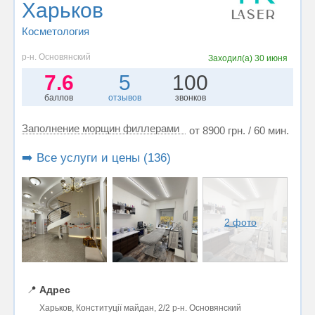
Харьков
Косметология
р-н. Основянский
Заходил(а)
30 июня
7.6
5
100
баллов
отзывов
звонков
Заполнение морщин филлерами
от 8900 грн. / 60 мин.
➡️ Все услуги и цены (136)
2 фото
📍
Адрес
Харьков, Конституції майдан, 2/2 р-н. Основянский