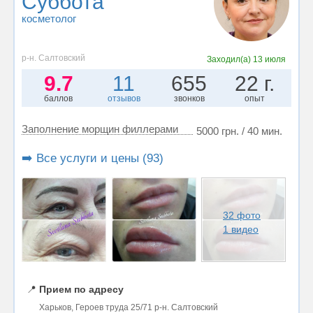
Суббота
косметолог
р-н. Салтовский
Заходил(а)
13 июля
9.7
11
655
22 г.
баллов
отзывов
звонков
опыт
Заполнение морщин филлерами
5000 грн. / 40 мин.
➡️ Все услуги и цены (93)
32 фото
1 видео
📍
Прием по адресу
Харьков, Героев труда 25/71 р-н. Салтовский