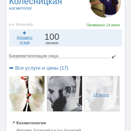
Колесницкая
косметолог
р-н. Богунский
Проверено
14 июня
100
Добавить
отзыв
звонков
Биоревитализация лица
✔️
➡️ Все услуги и цены (17)
18 фото
📍
Косметология
Житомир, Богунский р-н р-н. Богунский