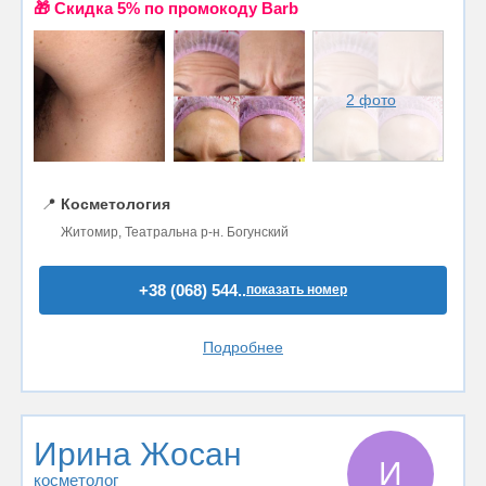
🎁 Cкидка 5% по промокоду Barb
2 фото
📍
Косметология
Житомир, Театральна р-н. Богунский
+38 (068) 544..
показать номер
Подробнее
Ирина Жосан
И
косметолог