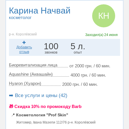
Карина Начвай
КН
косметолог
р-н. Королёвский
Заходил(а)
24 июня
100
5 л.
Добавить
отзыв
звонков
опыт
Биоревитализация лица
от 2000 грн. / 60 мин.
Aquashine (Аквашайн)
4000 грн. / 60 мин.
Hyaron (Хуарон)
2000 грн. / 60 мин.
➡️ Все услуги и цены (42)
🎁 Cкидка 10% по промокоду Barb
📍
Косметология "Prof Skin"
Житомир, Івана Мазепи 112/76 р-н. Королёвский