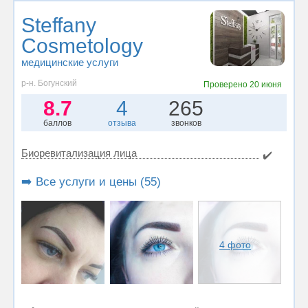
Steffany
Cosmetology
медицинские услуги
р-н. Богунский
Проверено
20 июня
8.7
4
265
баллов
отзыва
звонков
Биоревитализация лица
✔️
➡️ Все услуги и цены (55)
4 фото