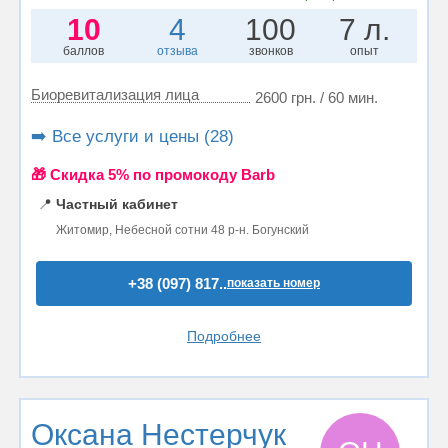
10
4
100
7 л.
баллов
отзыва
звонков
опыт
Биоревитализация лица
2600 грн. / 60 мин.
➡️ Все услуги и цены (28)
🎁 Cкидка 5% по промокоду Barb
📍
Частный кабинет
Житомир, Небесной сотни 48 р-н. Богунский
+38 (097) 817..
показать номер
Подробнее
Оксана Нестерчук