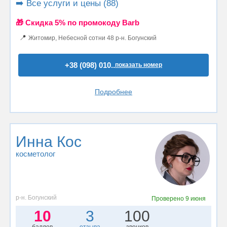
➡️ Все услуги и цены (88)
🎁 Cкидка 5% по промокоду Barb
📍
Житомир, Небесной сотни 48 р-н. Богунский
+38 (098) 010..
показать номер
Подробнее
Инна Кос
косметолог
р-н. Богунский
Проверено
9 июня
10
3
100
баллов
отзыва
звонков