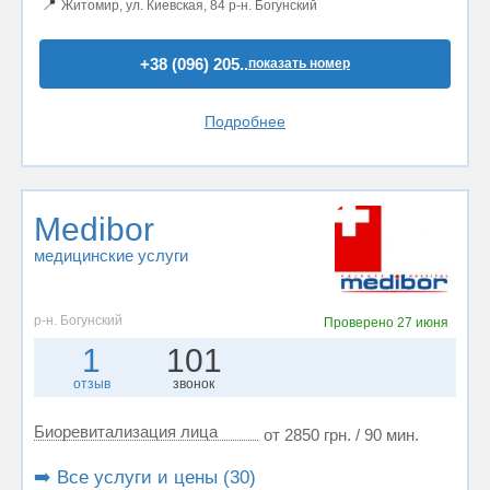
📍
Житомир, ул. Киевская, 84 р-н. Богунский
+38 (096) 205..
показать номер
Подробнее
Medibor
медицинские услуги
р-н. Богунский
Проверено
27 июня
1
101
отзыв
звонок
Биоревитализация лица
от 2850 грн. / 90 мин.
➡️ Все услуги и цены (30)