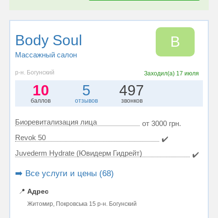
Body Soul
B
Массажный салон
р-н. Богунский
Заходил(а)
17 июля
10
5
497
баллов
отзывов
звонков
Биоревитализация лица
от 3000 грн.
Revok 50
✔️
Juvederm Hydrate (Ювидерм Гидрейт)
✔️
➡️ Все услуги и цены (68)
📍
Адрес
Житомир, Покровська 15 р-н. Богунский