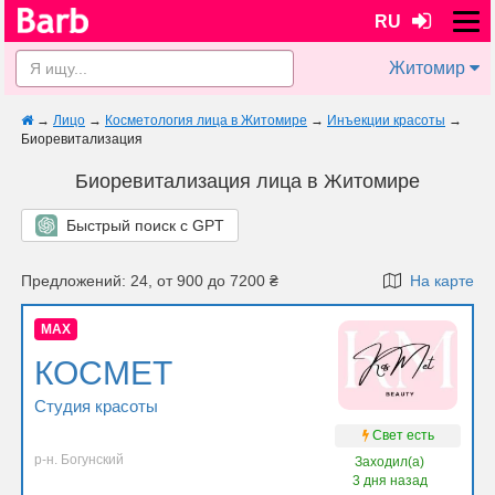
RU
Житомир
→
Лицо
→
Косметология лица в Житомире
→
Инъекции красоты
→
Биоревитализация
Биоревитализация лица в Житомире
Быстрый поиск с GPT
Предложений: 24, от 900 до 7200 ₴
На карте
MAX
КОСМЕТ
Студия красоты
Свет есть
р-н. Богунский
Заходил(а)
3 дня назад