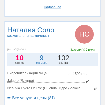
Подробнее
Наталия Соло
НС
косметолог-инъекционист
р-н. Богунский
Заходил(а)
2 июля
10
9
102
баллов
отзывов
звонка
Биоревитализация лица
от 1500 грн.
Jalupro (Ялупро)
✔️
Neauvia Hydro Deluxe (Ньювиа Гидро Делюкс)
✔️
➡️ Все услуги и цены (81)