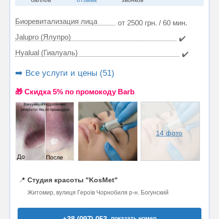
Биоревитализация лица
от 2500 грн. / 60 мин.
Jalupro (Ялупро)
✔️
Hyalual (Гиалуаль)
✔️
➡️ Все услуги и цены (51)
🎁 Cкидка 5% по промокоду Barb
14 фото
📍
Студия красоты "KosMet"
Житомир, вулиця Героїв Чорнобиля р-н. Богунский
+38 (097) 053..
показать номер