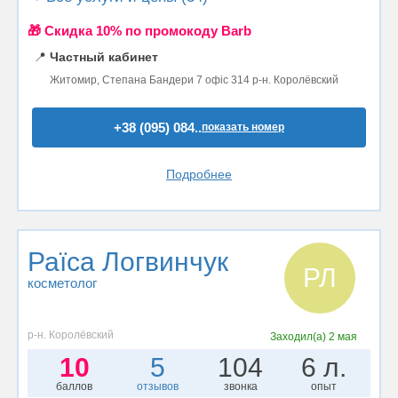
🎁 Cкидка 10% по промокоду Barb
📍
Частный кабинет
Житомир, Степана Бандери 7 офіс 314 р-н. Королёвский
+38 (095) 084..
показать номер
Подробнее
Раїса Логвинчук
РЛ
косметолог
р-н. Королёвский
Заходил(а)
2 мая
10
5
104
6 л.
баллов
отзывов
звонка
опыт