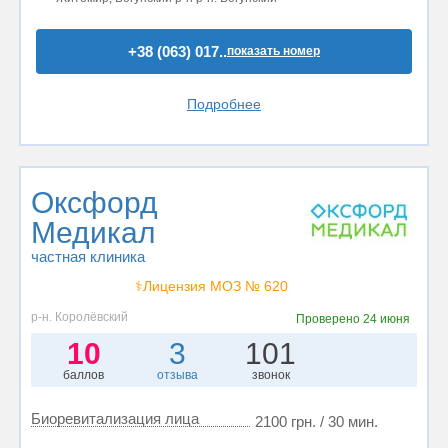
+38 (063) 017..
показать номер
Подробнее
Оксфорд
Медикал
частная клиника
⚕️Лицензия МОЗ № 620
р-н. Королёвский
Проверено
24 июня
10
3
101
баллов
отзыва
звонок
Биоревитализация лица
2100 грн. / 30 мин.