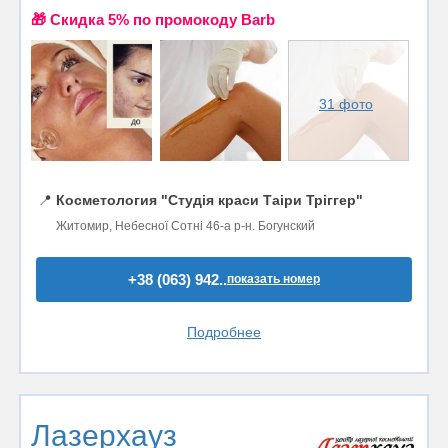
🎁 Cкидка 5% по промокоду Barb
31 фото
📍
Косметология "Студія краси Таіри Тріггер"
Житомир, Небесної Сотні 46-а р-н. Богунский
+38 (063) 942..
показать номер
Подробнее
Лазерхауз