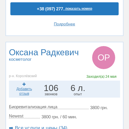
+38 (097) 277..
показать номер
Подробнее
Оксана Радкевич
ОР
косметолог
р-н. Королёвский
Заходил(а)
24 мая
106
6 л.
Добавить
отзыв
звонков
опыт
Биоревитализация лица
3800 грн.
Newest
3800 грн. / 60 мин.
➡️ Все услуги и цены (34)