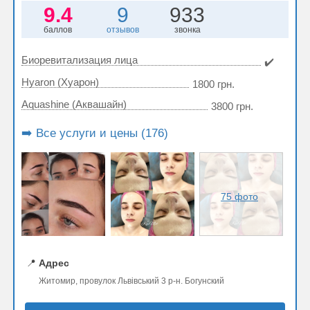
9.4
9
933
баллов
отзывов
звонка
Биоревитализация лица
✔️
Hyaron (Хуарон)
1800 грн.
Aquashine (Аквашайн)
3800 грн.
➡️ Все услуги и цены (176)
75 фото
📍
Адрес
Житомир, провулок Львівський 3 р-н. Богунский