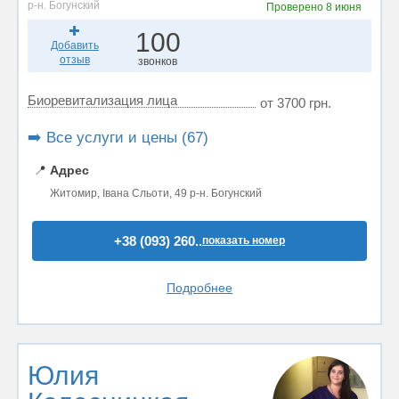
р-н. Богунский
Проверено
8 июня
100
Добавить
отзыв
звонков
Биоревитализация лица
от 3700 грн.
➡️ Все услуги и цены (67)
📍
Адрес
Житомир, Івана Сльоти, 49 р-н. Богунский
+38 (093) 260..
показать номер
Подробнее
Юлия