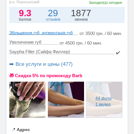
р-н. Пересыпский
Заходил(а)
сегодня
9.3
29
1877
баллов
отзывов
звонков
Збільшення губ, аугментація губ
от 3500 грн. / 60 мин.
Увеличение губ
от 4500 грн. / 60 мин.
Saypha Filler (Сайфа Филлер)
✔️
➡️ Все услуги и цены (477)
🎁 Cкидка 5% по промокоду Barb
44 фото
1 видео
📍
Адрес