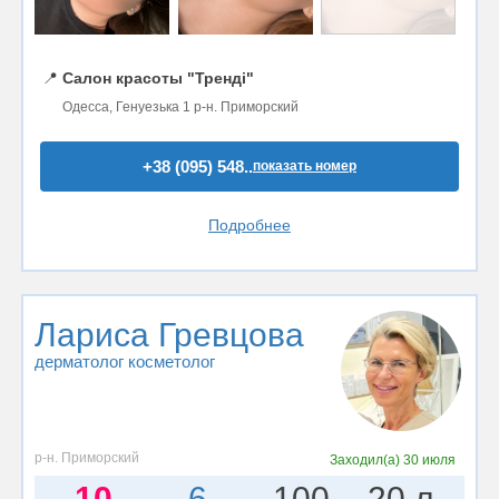
📍
Салон красоты "Тренді"
Одесса, Генуезька 1 р-н. Приморский
+38 (095) 548..
показать номер
Подробнее
Лариса Гревцова
дерматолог косметолог
р-н. Приморский
Заходил(а)
30 июля
10
6
100
20 л.