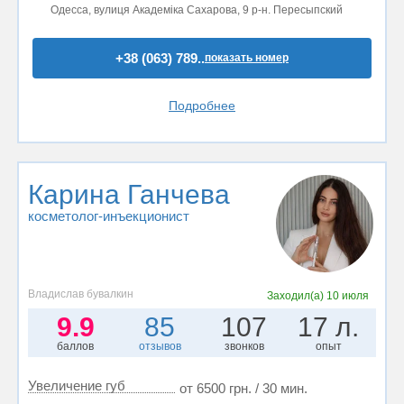
Одесса, вулиця Академіка Сахарова, 9 р-н. Пересыпский
+38 (063) 789..
показать номер
Подробнее
Карина Ганчева
косметолог-инъекционист
Владислав бувалкин
Заходил(а)
10 июля
9.9
85
107
17 л.
баллов
отзывов
звонков
опыт
Увеличение губ
от 6500 грн. / 30 мин.