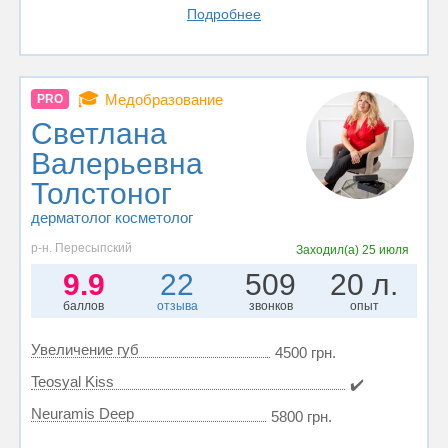
Подробнее
🎓
Медобразование
PRO
Светлана
Валерьевна
Толстоног
дерматолог косметолог
р-н. Пересыпский
Заходил(а)
25 июля
9.9
22
509
20 л.
баллов
отзыва
звонков
опыт
Увеличение губ
4500 грн.
Teosyal Kiss
✔️
Neuramis Deep
5800 грн.