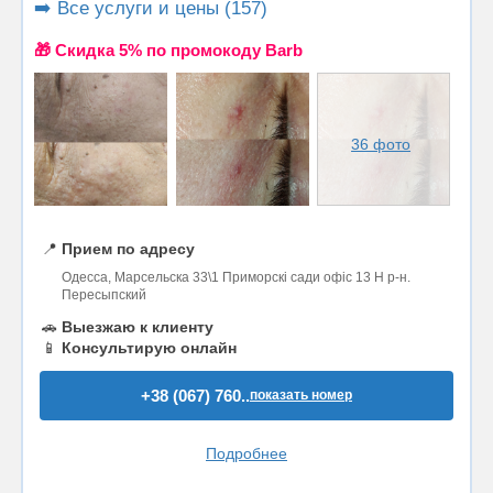
➡️ Все услуги и цены (157)
🎁 Cкидка 5% по промокоду Barb
36 фото
📍
Прием по адресу
Одесса, Марсельска 33\1 Приморскі сади офіс 13 Н р-н.
Пересыпский
🚗
Выезжаю к клиенту
📱
Консультирую онлайн
+38 (067) 760..
показать номер
Подробнее