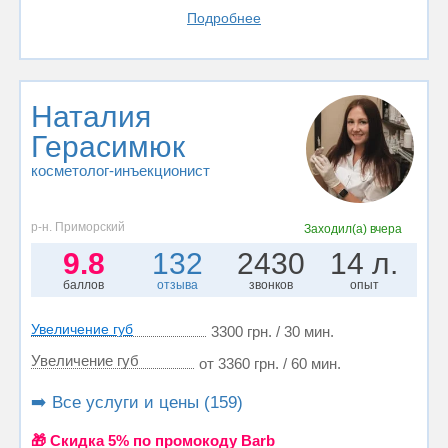
Подробнее
Наталия
Герасимюк
косметолог-инъекционист
р-н. Приморский
Заходил(а)
вчера
9.8
132
2430
14 л.
баллов
отзыва
звонков
опыт
Увеличение губ
3300 грн. / 30 мин.
Увеличение губ
от 3360 грн. / 60 мин.
➡️ Все услуги и цены (159)
🎁 Cкидка 5% по промокоду Barb