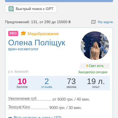
Быстрый поиск с GPT
Предложений: 131, от 290 до 15000 ₴
На карте
🎓
Медобразование
PRO
Олена Поліщук
врач-косметолог
Свет есть
р-н. Киевский
Заходил(а)
сегодня
10
2
73
19 л.
баллов
отзыва
звонка
опыт
Увеличение губ
от 6000 грн. / 40 мин.
Teosyal Kiss
9000 грн. / 30 мин.
➡️ Все услуги и цены (37)