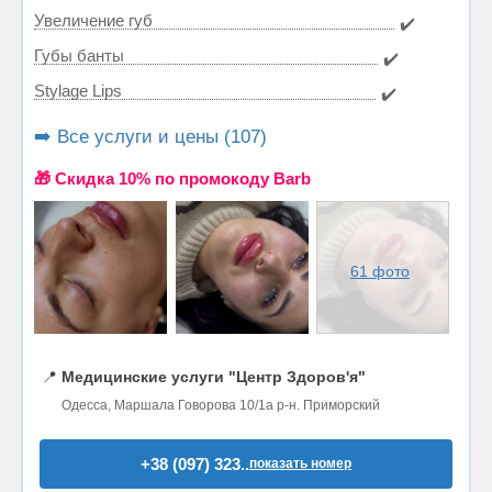
Увеличение губ
✔️
Губы банты
✔️
Stylage Lips
✔️
➡️ Все услуги и цены (107)
🎁 Cкидка 10% по промокоду Barb
61 фото
📍
Медицинские услуги "Центр Здоров'я"
Одесса, Маршала Говорова 10/1а р-н. Приморский
+38 (097) 323..
показать номер