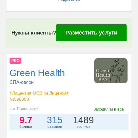
Разместить услуги
Нужны клиенты?
PRO
Green Health
СПА-салон
⚕️Лицензия МОЗ № Лицензия
№598350
р-н. Приморский
Заходил(а)
вчера
9.7
315
1489
баллов
отзывов
звонков