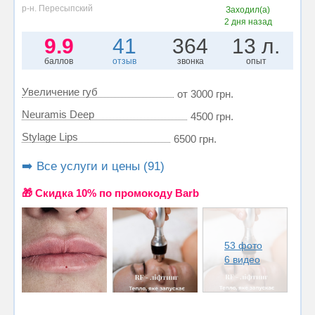
р-н. Пересыпский
Заходил(а)
2 дня назад
9.9
41
364
13 л.
баллов
отзыв
звонка
опыт
Увеличение губ
от 3000 грн.
Neuramis Deep
4500 грн.
Stylage Lips
6500 грн.
➡️ Все услуги и цены (91)
🎁 Cкидка 10% по промокоду Barb
53 фото
6 видео