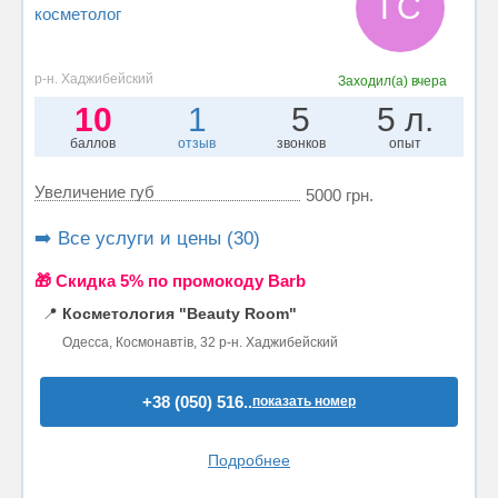
ГС
косметолог
р-н. Хаджибейский
Заходил(а)
вчера
10
1
5
5 л.
баллов
отзыв
звонков
опыт
Увеличение губ
5000 грн.
➡️ Все услуги и цены (30)
🎁 Cкидка 5% по промокоду Barb
📍
Косметология "Beauty Room"
Одесса, Космонавтів, 32 р-н. Хаджибейский
+38 (050) 516..
показать номер
Подробнее