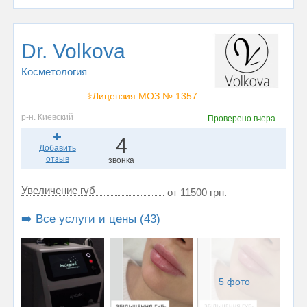
Dr. Volkova
Косметология
⚕️Лицензия МОЗ № 1357
р-н. Киевский
Проверено
вчера
4
Добавить
отзыв
звонка
Увеличение губ
от 11500 грн.
➡️ Все услуги и цены (43)
5 фото