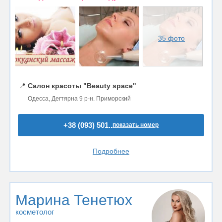
35 фото
📍
Салон красоты "Beauty space"
Одесса, Дегтярна 9 р-н. Приморский
+38 (093) 501..
показать номер
Подробнее
Марина Тенетюх
косметолог