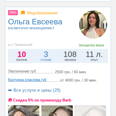
🎓
Медобразование
PRO
Ольга Евсеева
косметолог-инъекционист
р-н. Приморский
Заходил(а)
вчера
10
3
108
11 л.
баллов
отзыва
звонков
опыт
Увеличение губ
2500 грн. / 60 мин.
Контурна пластика губ
от 4000 грн. / 30 мин.
➡️ Все услуги и цены (25)
🎁 Cкидка 5% по промокоду Barb