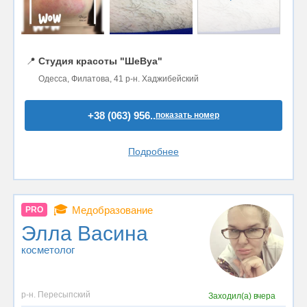
📍
Студия красоты "ШеВуа"
Одесса, Филатова, 41 р-н. Хаджибейский
+38 (063) 956..
показать номер
Подробнее
🎓
Медобразование
PRO
Элла Васина
косметолог
р-н. Пересыпский
Заходил(а)
вчера