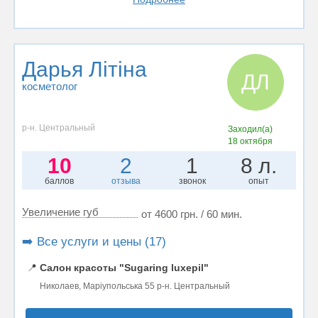
Дарья Літіна
ДЛ
косметолог
р-н. Центральный
Заходил(а)
18 октября
10
2
1
8 л.
баллов
отзыва
звонок
опыт
Увеличение губ
от 4600 грн. / 60 мин.
➡️ Все услуги и цены (17)
📍
Салон красоты "Sugaring luxepil"
Николаев, Маріупольська 55 р-н. Центральный