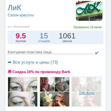
ЛиК
Салон красоты
р-н. Ингульский
Проверено
19 июня
9.5
15
1061
баллов
отзывов
звонок
Контурная пластика лица
✔️
➡️ Все услуги и цены (73)
🎁 Cкидка 10% по промокоду Barb
106 фото