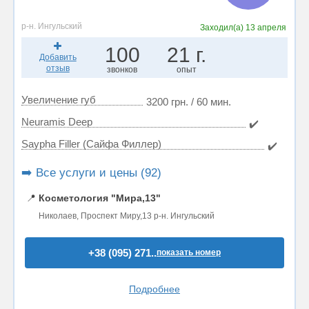
р-н. Ингульский
Заходил(а)
13 апреля
100
21 г.
Добавить
отзыв
звонков
опыт
Увеличение губ
3200 грн. / 60 мин.
Neuramis Deep
✔️
Saypha Filler (Сайфа Филлер)
✔️
➡️ Все услуги и цены (92)
📍
Косметология "Мира,13"
Николаев, Проспект Миру,13 р-н. Ингульский
+38 (095) 271..
показать номер
Подробнее