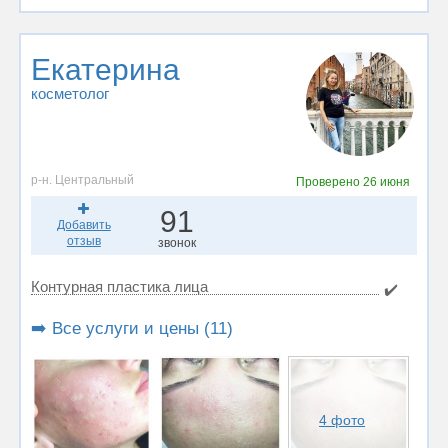
Екатерина
косметолог
р-н. Центральный
Проверено
26 июня
91
Добавить
отзыв
звонок
Контурная пластика лица
✔️
➡️ Все услуги и цены (11)
4 фото