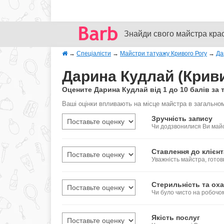
Знайди свого майстра кра
→
Спеціалісти
→
Майстри татуажу Кривого Рогу
→
Да
Дарина Кудлай (Кривий
Оцените Дарина Кудлай від 1 до 10 балів за 
Ваші оцінки впливають на місце майстра в загальном
Зручність запису
Чи додзвонилися Ви майс
Ставлення до клієнт
Уважність майстра, готов
Стерильність та оха
Чи було чисто на робочо
Якість послуг