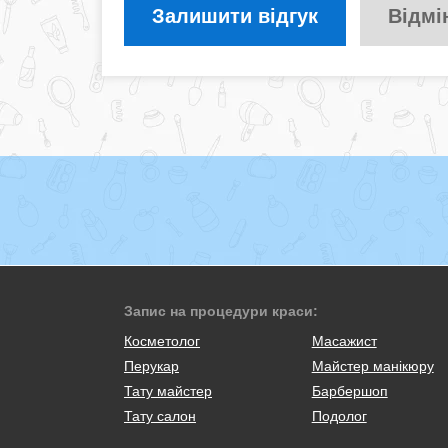
Залишити відгук
Відмі
Запис на процедури краси:
Косметолог
Масажист
Перукар
Майстер манікюру
Тату майстер
Барбершоп
Тату салон
Подолог