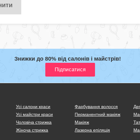
нити
Знижки до 80% від салонів і майстрів!
Усі салони краси
Фарбування волосся
Деп
Усі майстри краси
Перманентний макіяж
Ма
Чоловіча стрижка
Макіяж
Тат
Жіноча стрижка
Лазерна епіляція
Ма