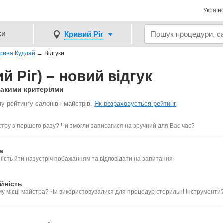
Україн
си
Кривий Ріг
рина Кудлай
→
Відгуки
 Ріг) – новий відгук
такими критеріями
у рейтингу салонів і майстрів.
Як розраховується рейтинг
тру з першого разу? Чи змогли записатися на зручний для Вас час?
а
ність йти назустріч побажанням та відповідати на запитання
йність
му місці майстра? Чи використовувалися для процедур стерильні інструменти