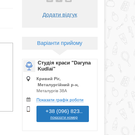
Додати відгук
Варіанти прийому
Студія краси "Daryna
Kudlai"
Кривий Ріг,
Металургійний р‑н,
Металургів 38А
Показати графік роботи
+38 (096) 823..
показати номер