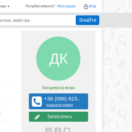
ська
Потрібні клієнти?
Реєстрація
Вхід
Знайти
ДК
Заходив(ла)
вчора
+38 (096) 823..
показати номер
?
Записатись