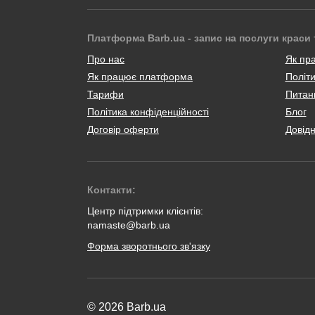
Платформа Barb.ua - запис на послуги краси 
Про нас
Як пр
Як працює платформа
Політи
Тарифи
Питанн
Політика конфіденційності
Блог
Договір оферти
Довід
Контакти:
Центр підтримки клієнтів:
namaste@barb.ua
Форма зворотнього зв'язку
© 2026 Barb.ua