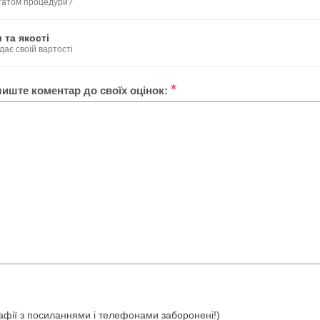
ьтатом процедури?
 та якості
дає своїй вартості
*
лиште коментар до своїх оцінок:
ографії з посиланнями і телефонами заборонені!)