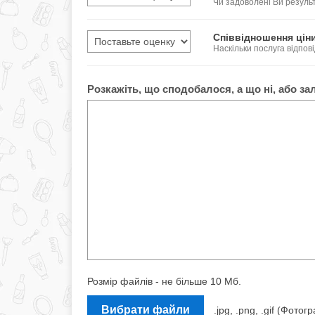
Чи задоволені Ви резул
Співвідношення ціни
Наскільки послуга відпові
Розкажіть, що сподобалося, а що ні, або за
Розмір файлів - не більше 10 Мб.
Вибрати файли
.jpg, .png, .gif (Фот