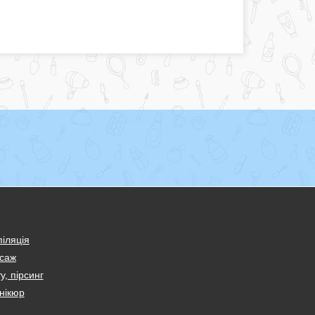
іляція
саж
у, пірсинг
нікюр