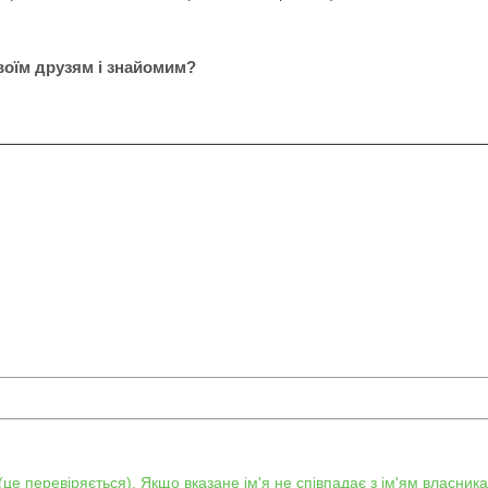
воїм друзям і знайомим?
е перевіряється). Якщо вказане ім'я не співпадає з ім'ям власника