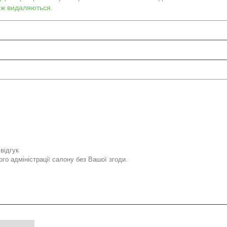
кож видаляються.
відгук
го адміністрації салону без Вашої згоди.