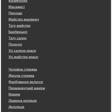
Косметолог
Масажист
Перукар
Майстер манікюру
Тату майстер
Барбершоп
Тату салон
Подолог
Усі салони краси
Усі майстри краси
Чоловіча стрижка
Жіноча стрижка
Фарбування волосся
Перманентний макіяж
Макіяж
Лазерна епіляція
Депіляція