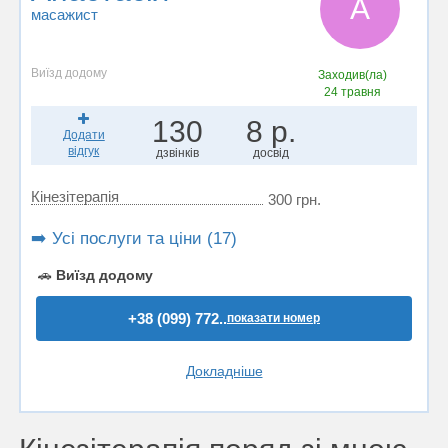
А
масажист
Виїзд додому
Заходив(ла)
24 травня
130
8 р.
Додати
відгук
дзвінків
досвід
Кінезітерапія
300 грн.
➡️ Усі послуги та ціни (17)
🚗
Виїзд додому
+38 (099) 772..
показати номер
Докладніше