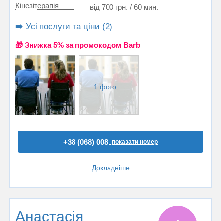
Кінезітерапія
від 700 грн. / 60 мин.
➡️ Усі послуги та ціни (2)
🎁 Знижка 5% за промокодом Barb
1 фото
+38 (068) 008..
показати номер
Докладніше
Анастасія