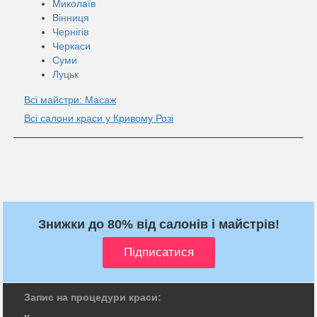
Миколаїв
Вінниця
Чернігів
Черкаси
Суми
Луцьк
Всі майстри: Масаж
Всі салони краси у Кривому Розі
Знижки до 80% від салонів і майстрів!
Запис на процедури краси: