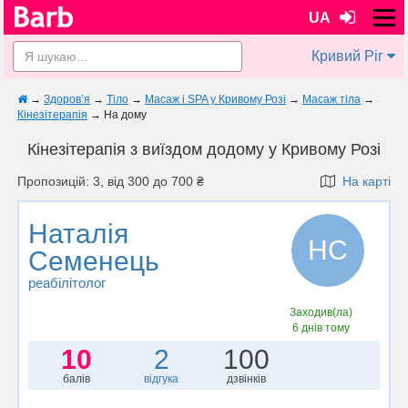
UA
Кривий Ріг
→
Здоров’я
→
Тіло
→
Масаж і SPA у Кривому Розі
→
Масаж тіла
→
Кінезітерапія
→
На дому
Кінезітерапія з виїздом додому у Кривому Розі
Пропозицій: 3, від 300 до 700 ₴
На карті
Наталія
НС
Семенець
реабілітолог
Заходив(ла)
6 днів тому
10
2
100
балів
відгука
дзвінків