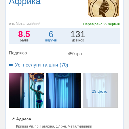
Африка
р-н. Металургійний
Перевірено
29 червня
8.5
6
131
балів
відгуків
дзвінок
Педикюр
450 грн.
➡️ Усі послуги та ціни (70)
29 фото
📍
Адреса
Кривий Ріг, пр. Гагаріна, 17 р-н. Металургійний