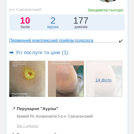
р-н. Саксаганський
Заходив(ла)
сьогодні
10
2
177
балів
відгука
дзвінків
Первинний комплексний прийом подолога
✔️
➡️ Усі послуги та ціни (1)
14 фото
📍
Перукарня "Ауріка"
Кривий Ріг, Космонавтів 5 р-н. Саксаганський
Ще 1 адреса