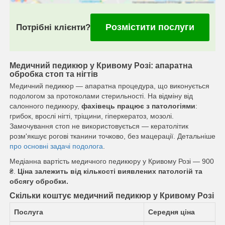
Розмістити послуги
Потрібні клієнти?
Медичний педикюр у Кривому Розі: апаратна
обробка стоп та нігтів
Медичний педикюр — апаратна процедура, що виконується
подологом за протоколами стерильності. На відміну від
салонного педикюру,
фахівець працює з патологіями
:
грибок, врослі нігті, тріщини, гіперкератоз, мозолі.
Замочування стоп не використовується — кератолітик
розм'якшує рогові тканини точково, без мацерації. Детальніше
про основні задачі подолога
.
Медіанна вартість медичного педикюру у Кривому Розі — 900
₴.
Ціна залежить від кількості виявлених патологій та
обсягу обробки.
Скільки коштує медичний педикюр у Кривому Розі
Послуга
Середня ціна