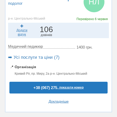
НЛ
подолог
р-н. Центрально-Міський
Перевірено
6 червня
106
Додати
відгук
дзвінків
Медичний педикюр
1400 грн.
➡️ Усі послуги та ціни (7)
📍
Організація
Кривий Ріг, пр. Миру, 2а р-н. Центрально-Міський
+38 (067) 275..
показати номер
Докладніше