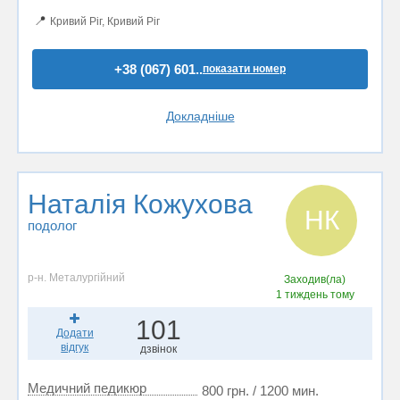
📍
Кривий Ріг, Кривий Ріг
+38 (067) 601..
показати номер
Докладніше
Наталія Кожухова
НК
подолог
р-н. Металургійний
Заходив(ла)
1 тиждень тому
101
Додати
відгук
дзвінок
Медичний педикюр
800 грн. / 1200 мин.