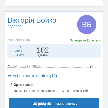
Вікторія Бойко
ВБ
подолог
р-н. Покровський
Перевірено
21 червня
102
Додати
відгук
дзвінка
Медичний педикюр
✔️
➡️ Усі послуги та ціни (12)
📍
Організація
Кривий Ріг, Кропивницького, буд. 21Б р-н. Покровський
+38 (098) 481..
показати номер