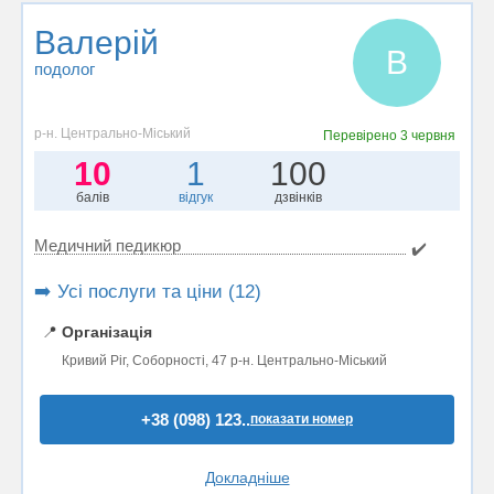
Валерій
В
подолог
р-н. Центрально-Міський
Перевірено
3 червня
10
1
100
балів
відгук
дзвінків
Медичний педикюр
✔️
➡️ Усі послуги та ціни (12)
📍
Організація
Кривий Ріг, Соборності, 47 р-н. Центрально-Міський
+38 (098) 123..
показати номер
Докладніше