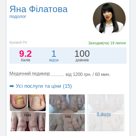
Яна Філатова
подолог
Кривий Ріг
Заходив(ла)
19 липня
9.2
1
100
балів
відгук
дзвінків
Медичний педикюр
від 1200 грн. / 60 мин.
➡️ Усі послуги та ціни (15)
8 фото