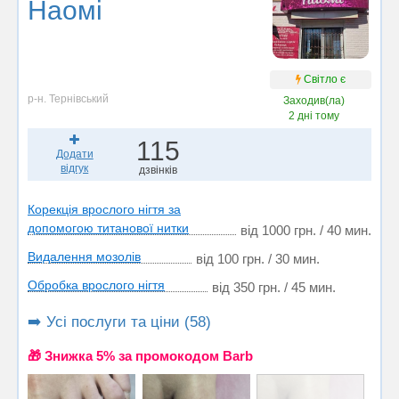
Наомі
Світло є
р-н. Тернівський
Заходив(ла)
2 дні тому
115
Додати
відгук
дзвінків
Корекція врослого нігтя за
допомогою титанової нитки
від 1000 грн. / 40 мин.
Видалення мозолів
від 100 грн. / 30 мин.
Обробка врослого нігтя
від 350 грн. / 45 мин.
➡️ Усі послуги та ціни (58)
🎁 Знижка 5% за промокодом Barb