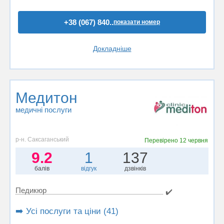
+38 (067) 840..
показати номер
Докладніше
Медитон
медичні послуги
р-н. Саксаганський
Перевірено
12 червня
9.2
1
137
балів
відгук
дзвінків
Педикюр
✔️
➡️ Усі послуги та ціни (41)