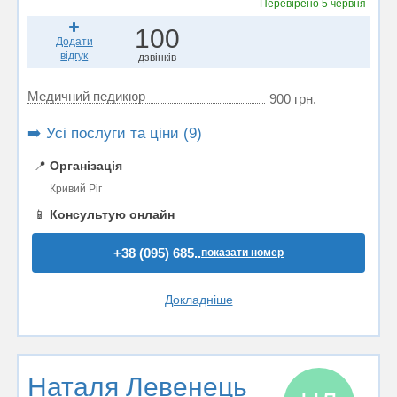
Перевірено
5 червня
100
Додати
відгук
дзвінків
Медичний педикюр
900 грн.
➡️ Усі послуги та ціни (9)
📍
Організація
Кривий Ріг
📱
Консультую онлайн
+38 (095) 685..
показати номер
Докладніше
Наталя Левенець