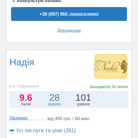
📱
Консультую онлайн
+38 (097) 950..
показати номер
Докладніше
Надiя
р-н. Покровський
Заходив(ла)
30 липня
9.6
28
101
балів
відгуків
дзвінок
Педикюр
від 440 грн. / 60 мин.
➡️ Усі послуги та ціни (281)