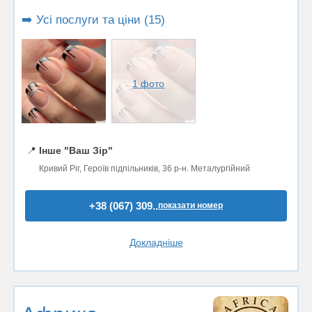
➡️ Усі послуги та ціни (15)
1 фото
📍
Інше "Ваш Зір"
Кривий Ріг, Героїв підпільників, 36 р-н. Металургійний
+38 (067) 309..
показати номер
Докладніше