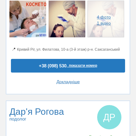
4 фото
1 відео
📍
Кривий Ріг, ул. Филатова, 10-а (3-й этаж) р-н. Саксаганський
+38 (098) 530..
показати номер
Докладніше
Дар'я Рогова
ДР
подолог