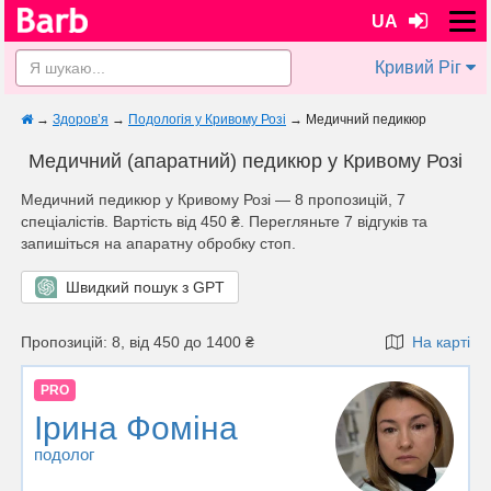
UA
Кривий Ріг
→
Здоров’я
→
Подологія у Кривому Розі
→
Медичний педикюр
Медичний (апаратний) педикюр у Кривому Розі
Медичний педикюр у Кривому Розі — 8 пропозицій, 7
спеціалістів. Вартість від 450 ₴. Перегляньте 7 відгуків та
запишіться на апаратну обробку стоп.
Швидкий пошук з GPT
Пропозицій: 8, від 450 до 1400 ₴
На карті
PRO
Ірина Фоміна
подолог