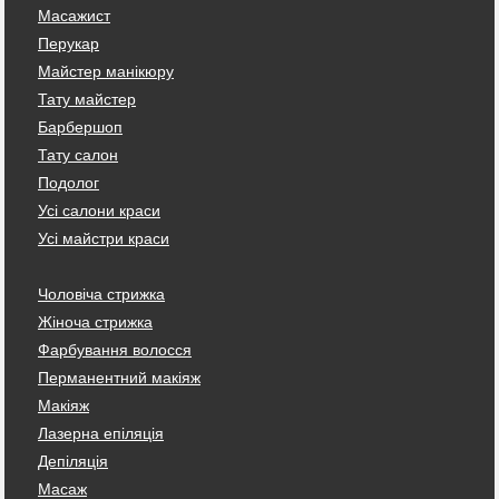
Масажист
Перукар
Майстер манікюру
Тату майстер
Барбершоп
Тату салон
Подолог
Усі салони краси
Усі майстри краси
Чоловіча стрижка
Жіноча стрижка
Фарбування волосся
Перманентний макіяж
Макіяж
Лазерна епіляція
Депіляція
Масаж