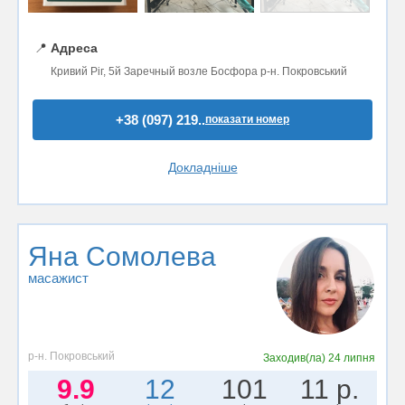
📍
Адреса
Кривий Ріг, 5й Заречный возле Босфора р-н. Покровський
+38 (097) 219..
показати номер
Докладніше
Яна Сомолева
масажист
р-н. Покровський
Заходив(ла)
24 липня
9.9
12
101
11 р.