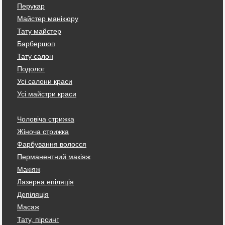
Перукар
Майстер манікюру
Тату майстер
Барбершоп
Тату салон
Подолог
Усі салони краси
Усі майстри краси
Чоловіча стрижка
Жіноча стрижка
Фарбування волосся
Перманентний макіяж
Макіяж
Лазерна епіляція
Депіляція
Масаж
Тату, пірсинг