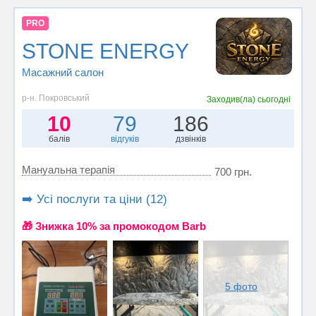
PRO
STONE ENERGY
Масажний салон
р-н. Покровський
Заходив(ла)
сьогодні
10
79
186
балів
відгуків
дзвінків
Мануальна терапія
700 грн.
➡️ Усі послуги та ціни (12)
🎁 Знижка 10% за промокодом Barb
5 фото