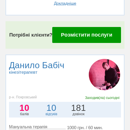
Докладніше
Розмістити послуги
Потрібні клієнти?
Данило Бабіч
кінезітерапевт
р-н. Покровський
Заходив(ла)
сьогодні
10
10
181
балів
відгуків
дзвінок
Мануальна терапія
1000 грн. / 60 мин.