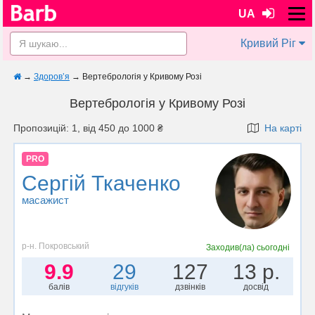
UA
Кривий Ріг
→
Здоров’я
→
Вертебрологія у Кривому Розі
Вертебрологія у Кривому Розі
Пропозицій: 1, від 450 до 1000 ₴
На карті
PRO
Сергій Ткаченко
масажист
р-н. Покровський
Заходив(ла)
сьогодні
9.9
29
127
13 р.
балів
відгуків
дзвінків
досвід