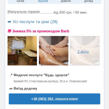
балів
відгуків
дзвінок
досвід
Мануальна терапія
від 650 грн. / 60 мин.
➡️ Усі послуги та ціни (28)
🎁 Знижка 5% за промокодом Barb
2 фото
📍
Медичні послуги "Будь здоров"
Кривий Ріг, Січеславська вулиця, 26 р-н. Покровський
🚗
Виїзд додому
+38 (063) 262..
показати номер