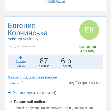
Докладніше
Евгения
ЕК
Корчинська
майстер манікюру
р-н. Довгинцівський
Заходив(ла)
4 дні тому
87
6 р.
Додати
відгук
дзвінків
досвід
Манікюр, педикюр з основами
подології
від 700 грн. / 60 мин.
➡️ Усі послуги та ціни (4)
📍
Приватний кабінет
Кривий Ріг, вулиця Котляревського, 9 р-н. Довгинцівський