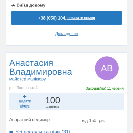
🚗
Виїзд додому
+38 (050) 104..
показати номер
Докладніше
Анастасия
АВ
Владимировна
майстер манікюру
р-н. Покровський
Заходив(ла)
11 червня
100
Додати
відгук
дзвінків
Апаратний педикюр
від 150 грн.
➡️ Усі послуги та ціни (31)