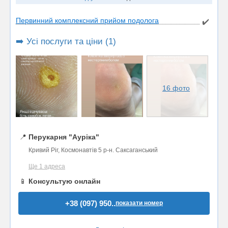
Первинний комплексний прийом подолога
✔️
➡️ Усі послуги та ціни (1)
16 фото
📍
Перукарня "Ауріка"
Кривий Ріг, Космонавтів 5 р-н. Саксаганський
Ще 1 адреса
📱
Консультую онлайн
+38 (097) 950..
показати номер