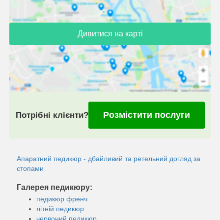
Дивитися на карті
Розмістити послуги
Потрібні клієнти?
Апаратний педикюр - дбайливий та ретельний догляд за
стопами
Галерея педикюру:
педикюр френч
літній педикюр
червоний педикюр