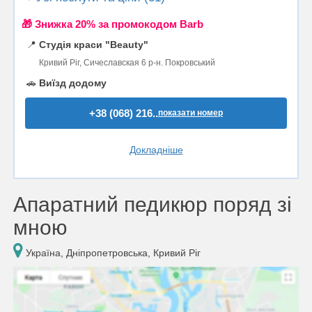
🎁 Знижка 20% за промокодом Barb
📍
Студія краси "Beauty"
Кривий Ріг, Сичеславская 6 р-н. Покровський
🚗
Виїзд додому
+38 (068) 216..
показати номер
Докладніше
Апаратний педикюр поряд зі
мною
Україна, Дніпропетровська, Кривий Ріг