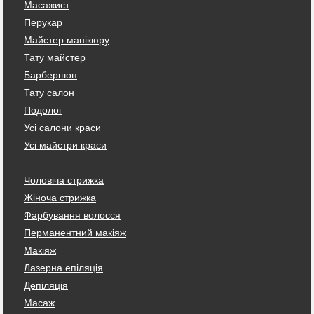
Масажист
Перукар
Майстер манікюру
Тату майстер
Барбершоп
Тату салон
Подолог
Усі салони краси
Усі майстри краси
Чоловіча стрижка
Жіноча стрижка
Фарбування волосся
Перманентний макіяж
Макіяж
Лазерна епіляція
Депіляція
Масаж