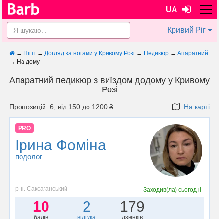
UA
Кривий Ріг
→
Нігті
→
Догляд за ногами у Кривому Розі
→
Педикюр
→
Апаратний
→
На дому
Апаратний педикюр з виїздом додому у Кривому
Розі
Пропозицій: 6, від 150 до 1200 ₴
На карті
PRO
Ірина Фоміна
подолог
р-н. Саксаганський
Заходив(ла)
сьогодні
10
2
179
балів
відгука
дзвінків