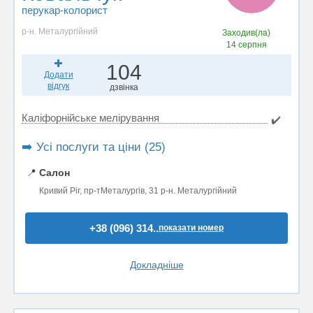
перукар-колорист
р-н. Металургійний
Заходив(ла)
14 серпня
104
Додати
відгук
дзвінка
Каліфорнійське мелірування
✔️
➡️ Усі послуги та ціни (25)
📍
Салон
Кривий Ріг, пр-тМеталургів, 31 р-н. Металургійний
+38 (096) 314..
показати номер
Докладніше