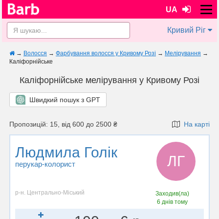
UA
Кривий Ріг
→
Волосся
→
Фарбування волосся у Кривому Розі
→
Мелірування
→
Каліфорнійське
Каліфорнійське мелірування у Кривому Розі
Швидкий пошук з GPT
Пропозицій: 15, від 600 до 2500 ₴
На карті
Людмила Голік
ЛГ
перукар-колорист
р-н. Центрально-Міський
Заходив(ла)
6 днів тому