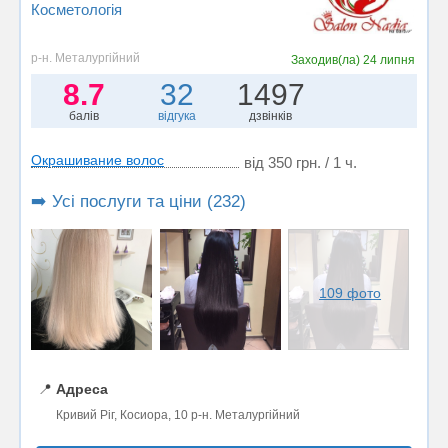
Косметологія
р-н. Металургійний
Заходив(ла)
24 липня
8.7
32
1497
балів
відгука
дзвінків
Окрашивание волос
від 350 грн. / 1 ч.
➡️ Усі послуги та ціни (232)
109 фото
📍
Адреса
Кривий Ріг, Косиора, 10 р-н. Металургійний