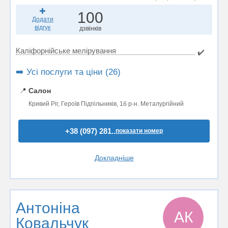
100
Додати
відгук
дзвінків
Каліфорнійське мелірування
✔️
➡️ Усі послуги та ціни (26)
📍
Салон
Кривий Ріг, Героїв Підпільників, 1б р-н. Металургійний
+38 (097) 281..
показати номер
Докладніше
Антоніна
АК
Ковальчук