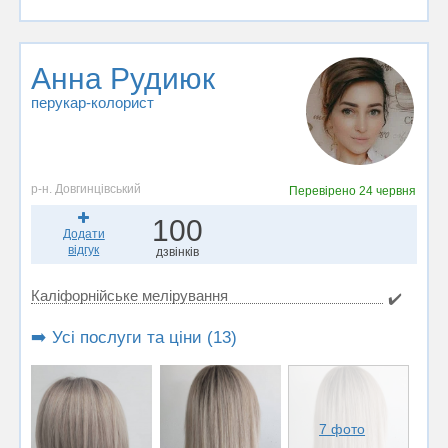
Анна Рудиюк
перукар-колорист
р-н. Довгинцівський
Перевірено
24 червня
100
Додати
відгук
дзвінків
Каліфорнійське мелірування
✔️
➡️ Усі послуги та ціни (13)
7 фото