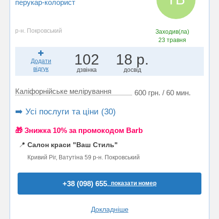
перукар-колорист
р-н. Покровський
Заходив(ла)
23 травня
102
18 р.
Додати
відгук
дзвінка
досвід
Каліфорнійське мелірування
600 грн. / 60 мин.
➡️ Усі послуги та ціни (30)
🎁 Знижка 10% за промокодом Barb
📍
Салон краси "Ваш Стиль"
Кривий Ріг, Ватутіна 59 р-н. Покровський
+38 (098) 655..
показати номер
Докладніше