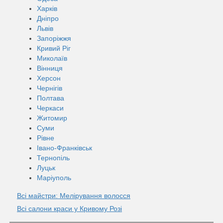
Харків
Дніпро
Львів
Запоріжжя
Кривий Ріг
Миколаїв
Вінниця
Херсон
Чернігів
Полтава
Черкаси
Житомир
Суми
Рівне
Івано-Франківськ
Тернопіль
Луцьк
Маріуполь
Всі майстри: Мелірування волосся
Всі салони краси у Кривому Розі