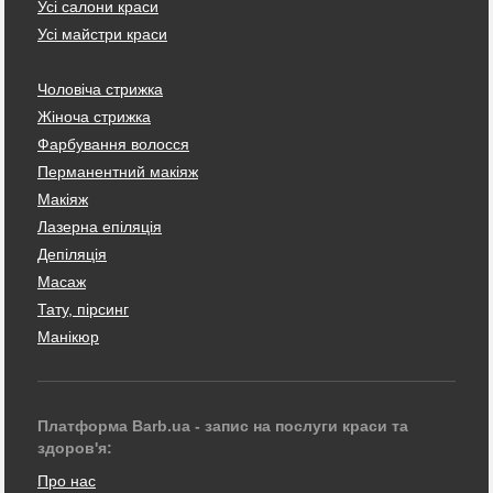
Усі салони краси
Усі майстри краси
Чоловіча стрижка
Жіноча стрижка
Фарбування волосся
Перманентний макіяж
Макіяж
Лазерна епіляція
Депіляція
Масаж
Тату, пірсинг
Манікюр
Платформа Barb.ua - запис на послуги краси та
здоров'я:
Про нас