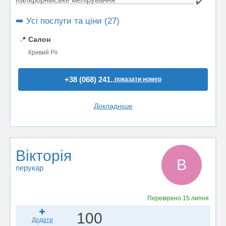
✔️
➡️ Усі послуги та ціни (27)
📍
Салон
Кривий Ріг
+38 (068) 241..
показати номер
Докладніше
Вікторія
В
перукар
Перевірено
15 липня
100
Додати