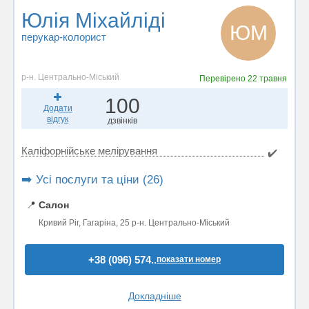
Юлія Міхайліді
ЮМ
перукар-колорист
р-н. Центрально-Міський
Перевірено
22 травня
100
Додати
відгук
дзвінків
Каліфорнійське мелірування
✔️
➡️ Усі послуги та ціни (26)
📍
Салон
Кривий Ріг, Гагаріна, 25 р-н. Центрально-Міський
+38 (096) 574..
показати номер
Докладніше