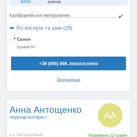
відгук
дзвінків
Каліфорнійське мелірування
✔️
➡️ Усі послуги та ціни (29)
📍
Салон
Кривий Ріг
+38 (066) 668..
показати номер
Докладніше
Анна Антощенко
АА
перукар-колорист
р-н. Металургійний
Перевірено
22 травня