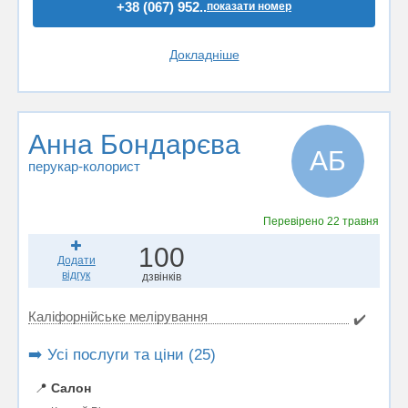
+38 (067) 952..
показати номер
Докладніше
Анна Бондарєва
АБ
перукар-колорист
Перевірено
22 травня
100
Додати
відгук
дзвінків
Каліфорнійське мелірування
✔️
➡️ Усі послуги та ціни (25)
📍
Салон