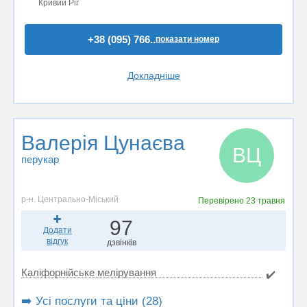
Кривий Ріг
+38 (095) 766..
показати номер
Докладніше
Валерія Цунаєва
ВЦ
перукар
р-н. Центрально-Міський
Перевірено
23 травня
97
Додати
відгук
дзвінків
Каліфорнійське мелірування
✔️
➡️ Усі послуги та ціни (28)