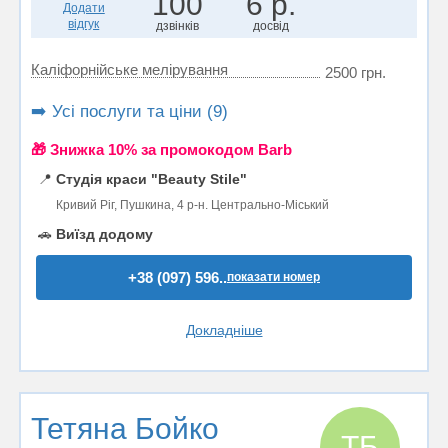
100
6 р.
Додати
відгук
дзвінків
досвід
Каліфорнійське мелірування
2500 грн.
➡️ Усі послуги та ціни (9)
🎁 Знижка 10% за промокодом Barb
📍
Студія краси "Beauty Stile"
Кривий Ріг, Пушкина, 4 р-н. Центрально-Міський
🚗
Виїзд додому
+38 (097) 596..
показати номер
Докладніше
Тетяна Бойко
ТБ