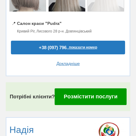
📍
Салон краси "Pudra"
Кривий Ріг, Лисового 28 р-н. Довгинцівський
+38 (097) 796..
показати номер
Докладніше
Розмістити послуги
Потрібні клієнти?
Надія