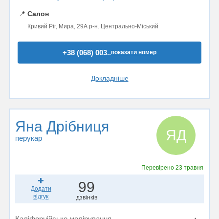
📍
Салон
Кривий Ріг, Мира, 29А р-н. Центрально-Міський
+38 (068) 003..
показати номер
Докладніше
Яна Дрібниця
ЯД
перукар
Перевірено
23 травня
99
Додати
відгук
дзвінків
Каліфорнійське мелірування