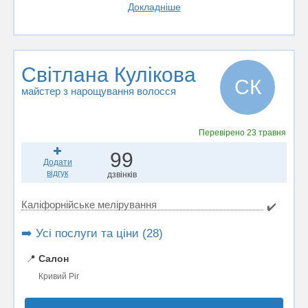
Докладніше
Світлана Кулікова
СК
майстер з нарощування волосся
Перевірено
23 травня
99
Додати
відгук
дзвінків
Каліфорнійське мелірування
✔️
➡️ Усі послуги та ціни (28)
📍
Салон
Кривий Ріг