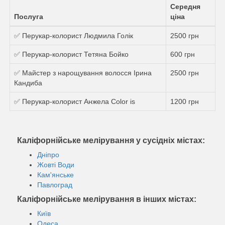
Середня
Послуга
ціна
✅ Перукар-колорист Людмила Голік
2500 грн
✅ Перукар-колорист Тетяна Бойко
600 грн
✅ Майстер з нарощування волосся Ірина
2500 грн
Кандиба
✅ Перукар-колорист Анжела Color is
1200 грн
Каліфорнійське мелірування у сусідніх містах:
Дніпро
Жовті Води
Кам'янське
Павлоград
Каліфорнійське мелірування в інших містах:
Київ
Одеса