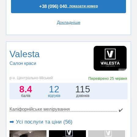
+38 (096) 040..
показати номер
Докладніше
Valesta
Салон краси
р-н. Центрально-Міський
Перевірено
25 червня
8.4
12
115
балів
відгуків
дзвінків
Каліфорнійське мелірування
✔️
➡️ Усі послуги та ціни (56)