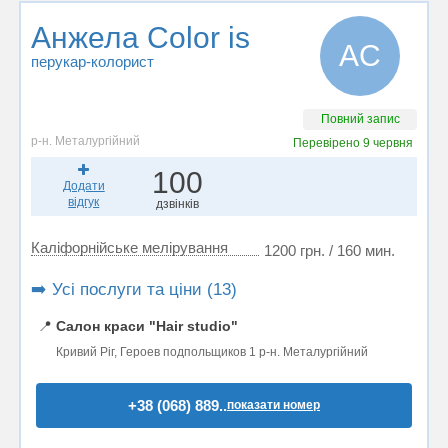
Анжела Color is
АC
перукар-колорист
Повний запис
р-н. Металургійний
Перевірено
9 червня
100
Додати
відгук
дзвінків
Каліфорнійське мелірування
1200 грн. / 160 мин.
➡️ Усі послуги та ціни (13)
📍
Салон краси "Hair studio"
Кривий Ріг, Героев подпольщиков 1 р-н. Металургійний
+38 (068) 889..
показати номер