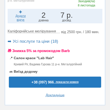
р-н. Металургійний
Заходив(ла)
8 листопада
2
7 р.
Додати
відгук
дзвінка
досвід
Каліфорнійське мелірування
від 2500 грн. / 180 мин.
➡️ Усі послуги та ціни (18)
🎁 Знижка 5% за промокодом Barb
📍
Салон краси "Lab Hair"
Кривий Ріг, Вадима Гурова 11 р-н. Металургійний
🚗
Виїзд додому
+38 (097) 966..
показати номер
Докладніше