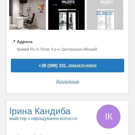
31 фото
📍
Адреса
Кривий Ріг, А. Поля, 6 р-н. Центрально-Міський
+38 (098) 331..
показати номер
Докладніше
Ірина Кандиба
ІК
майстер з нарощування волосся