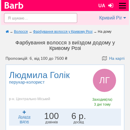
UA
Кривий Ріг
→
Волосся
→
Фарбування волосся у Кривому Розі
→
На дому
Фарбування волосся з виїздом додому у
Кривому Розі
Пропозицій: 6, від 100 до 7500 ₴
На карті
Людмила Голік
ЛГ
перукар-колорист
р-н. Центрально-Міський
Заходив(ла)
3 дні тому
100
6 р.
Додати
відгук
дзвінків
досвід