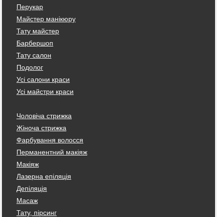
Перукар
Майстер манікюру
Тату майстер
Барбершоп
Тату салон
Подолог
Усі салони краси
Усі майстри краси
Чоловіча стрижка
Жіноча стрижка
Фарбування волосся
Перманентний макіяж
Макіяж
Лазерна епіляція
Депіляція
Масаж
Тату, пірсинг