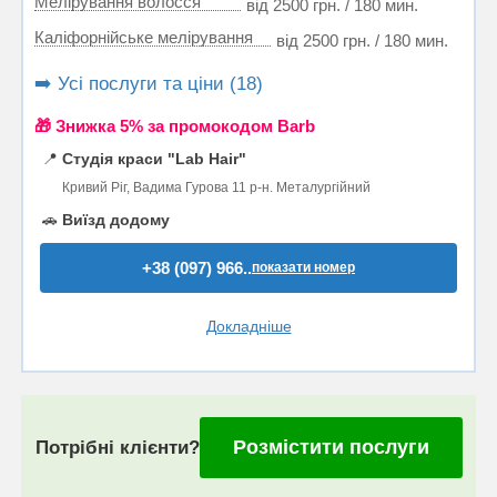
Мелірування волосся
від 2500 грн. / 180 мин.
Каліфорнійське мелірування
від 2500 грн. / 180 мин.
➡️ Усі послуги та ціни (18)
🎁 Знижка 5% за промокодом Barb
📍
Студія краси "Lab Hair"
Кривий Ріг, Вадима Гурова 11 р-н. Металургійний
🚗
Виїзд додому
+38 (097) 966..
показати номер
Докладніше
Розмістити послуги
Потрібні клієнти?