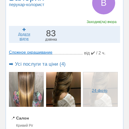
В
перукар-колорист
Заходив(ла)
вчора
83
Додати
відгук
дзвінка
Сложное окрашивание
від ✔️ / 2 ч.
➡️ Усі послуги та ціни (4)
24 фото
📍
Салон
Кривий Ріг