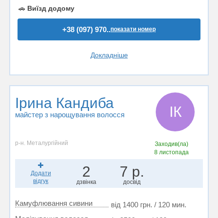
🚗
Виїзд додому
+38 (097) 970..
показати номер
Докладніше
Ірина Кандиба
ІК
майстер з нарощування волосся
р-н. Металургійний
Заходив(ла)
8 листопада
2
7 р.
Додати
відгук
дзвінка
досвід
Камуфлювання сивини
від 1400 грн. / 120 мин.