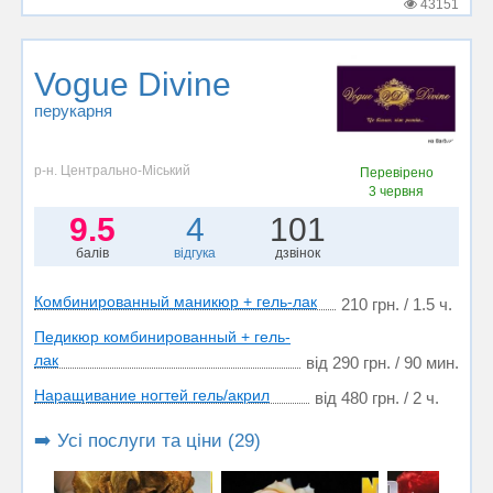
43151
Vogue Divine
перукарня
р-н. Центрально-Міський
Перевірено
3 червня
9.5
4
101
балів
відгука
дзвінок
Комбинированный маникюр + гель-лак
210 грн. / 1.5 ч.
Педикюр комбинированный + гель-
лак
від 290 грн. / 90 мин.
Наращивание ногтей гель/акрил
від 480 грн. / 2 ч.
➡️ Усі послуги та ціни (29)