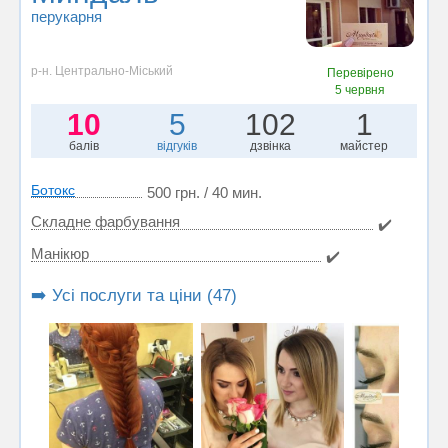
перукарня
р-н. Центрально-Міський
Перевірено
5 червня
10
5
102
1
балів
відгуків
дзвінка
майстер
Ботокс
500 грн. / 40 мин.
Складне фарбування
✔️
Манікюр
✔️
➡️ Усі послуги та ціни (47)