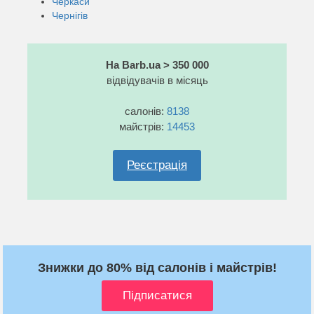
Черкаси
Чернігів
На Barb.ua > 350 000
відвідувачів в місяць
салонів:
8138
майстрів:
14453
Реєстрація
Знижки до 80% від салонів і майстрів!