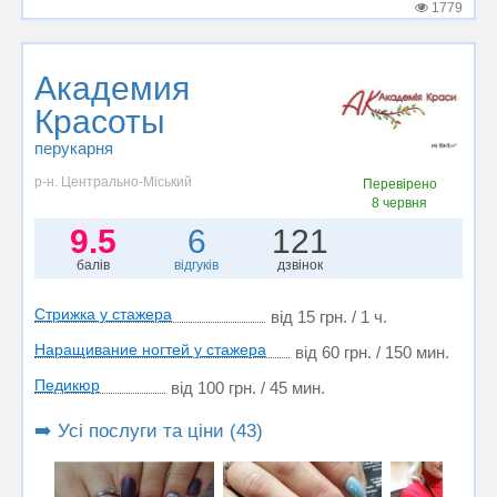
1779
Академия
Красоты
перукарня
р-н. Центрально-Міський
Перевірено
8 червня
9.5
6
121
балів
відгуків
дзвінок
Стрижка у стажера
від 15 грн. / 1 ч.
Наращивание ногтей у стажера
від 60 грн. / 150 мин.
Педикюр
від 100 грн. / 45 мин.
➡️ Усі послуги та ціни (43)