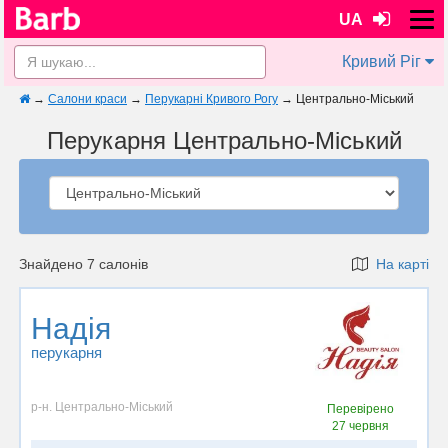
UA
Кривий Ріг
→
Салони краси
→
Перукарні Кривого Рогу
→
Центрально-Міський
Перукарня Центрально-Міський
Знайдено 7 салонів
На карті
Надія
перукарня
р-н. Центрально-Міський
Перевірено
27 червня