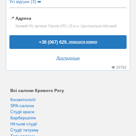
Усі відгуки (3) ➡️
📍
Адреса
Кривий Ріг, вулиця Героїв АТО, 29 р-н. Центрально-Міський
+38 (067) 629..
показати номер
Докладніше
10782
Всі салони Кривого Рогу
Косметології
SPA-салони
Студії краси
Барбершопи
Нігтьові студії
Студії татуажу