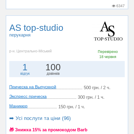
6347
AS top-studio
перукарня
р-н. Центрально-Міський
Перевірено
18 червня
1
100
відгук
дзвінків
Прическа на Выпускной
500 грн. / 2 ч.
Экспресс прическа
300 грн. / 1 ч.
Маникюр
150 грн. / 1 ч.
➡️ Усі послуги та ціни (96)
🎁 Знижка 15% за промокодом Barb