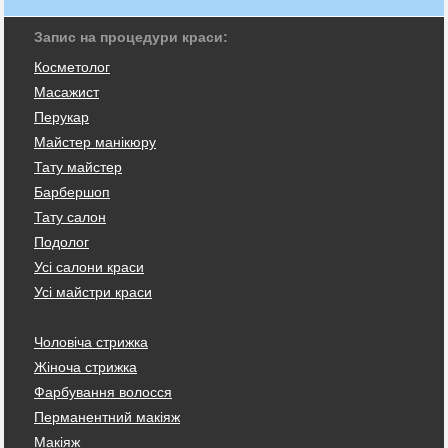
Запис на процедури краси:
Косметолог
Масажист
Перукар
Майстер манікюру
Тату майстер
Барбершоп
Тату салон
Подолог
Усі салони краси
Усі майстри краси
Чоловіча стрижка
Жіноча стрижка
Фарбування волосся
Перманентний макіяж
Макіяж