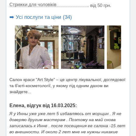
Стрижки для чоловіків
від 50 грн.
➡️ Усі послуги та ціни (34)
Салон краси “Art Style” – це центр лікувальної, доглядової
та б'юті-косметології, у якому під одним дахом ви
знайдете...
Елена, відгук від 16.03.2025:
Я у Инны уже уже лет 5 избавляюсь от морщин . Я не
доверяю другим мастерам . Поэтому на май снова
записалась к Инне . после посещения ее салона -15 лет
во внешности. И около 2 лет мне не нужны никакие