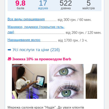
9.8
17
522
5
балів
відгуків
дзвінка
майстрів
Все виды окрашивания
від 300 грн. / 60 мин.
Маникюр, педикюр (покрытие гель-
лак)
від 260 грн. / 120 мин.
Наращивание волос
від 1700 грн. / 3 ч.
➡️ Усі послуги та ціни (216)
🎁 Знижка 10% за промокодом Barb
Мережа салонів краси "Надія". До уваги клієнтів