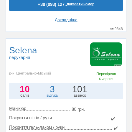
+38 (093) 127..
показати номер
Докладніше
9848
Selena
перукарня
р-н. Центрально-Міський
Перевірено
4 червня
10
3
101
балів
відгука
дзвінок
Манікюр
80 грн.
Покриття нігтів / руки
✔️
Покриття гель-лаком / руки
✔️