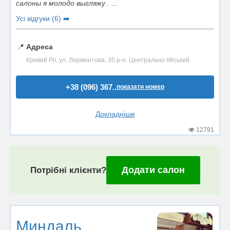
салоны я молодо выгляжу . ...
Усі відгуки (6) ➡️
📍
Адреса
Кривий Ріг, ул. Лермонтова, 35 р-н. Центрально-Міський
+38 (096) 367..
показати номер
Докладніше
12791
Додати салон
Потрібні клієнти?
Миндаль