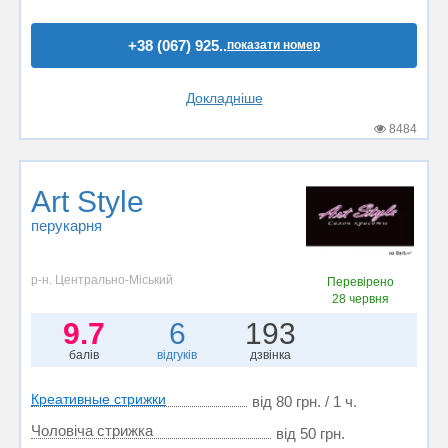
+38 (067) 925..
показати номер
Докладніше
8484
Art Style
перукарня
р-н. Центрально-Міський
Перевірено
28 червня
9.7
6
193
балів
відгуків
дзвінка
Креативные стрижки
від 80 грн. / 1 ч.
Чоловіча стрижка
від 50 грн.