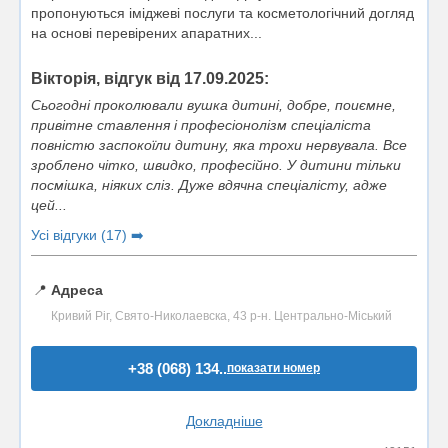
пропонуються іміджеві послуги та косметологічний догляд
на основі перевірених апаратних...
Вікторія, відгук від 17.09.2025:
Сьогодні проколювали вушка дитині, добре, поиємне,
привітне ставлення і професіонолізм спеціаліста
повністю заспокоїли дитину, яка трохи нервувала. Все
зроблено чітко, швидко, професійно. У дитини тільки
посмішка, ніяких сліз. Дуже вдячна спеціалісту, адже
цей...
Усі відгуки (17) ➡️
📍
Адреса
Кривий Ріг, Свято-Николаевска, 43 р-н. Центрально-Міський
+38 (068) 134..
показати номер
Докладніше