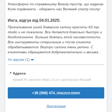
Атмосферно по-справжньому Beauty-простір, що надихає
Коли порівнюють - обирають нас Великий спектр послуг
Инга, відгук від 04.01.2025:
Прокалывание ушей доверила салону красоты AS top-
studio и не пожалела. Все делается довольно быстро и
безболезненно. Больше боялась этой неизвестности.
Все инструменты стерильные и после клиента
обрабатываются. Внутри салона очень уютно. С
клиентами обращаются доброжелательно и весьма...
Усі відгуки (1) ➡️
📍
Адреса
Кривий Ріг, проспект Миру, 31 р-н. Центрально-Міський
+38 (068) 474..
показати номер
Докладніше