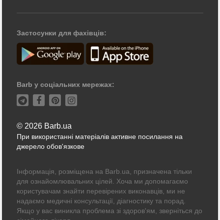
Застосунки для фахівців:
Barb у соціальних мережах:
© 2026 Barb.ua
При використанні матеріалів активне посилання на
джерело обов'язкове
Інформація, розміщена на Barb.ua, призначена тільки
для ознайомлювальних цілей. Хоча ми допомагаємо
користувачам знайти перевірених виконавців, ми не
надаємо медичні консультації, діагностику та порад.
Якщо у вас виникла проблема зі здоров'ям, зверніться до