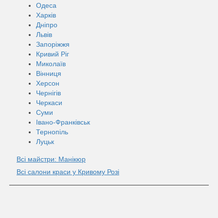
Одеса
Харків
Дніпро
Львів
Запоріжжя
Кривий Ріг
Миколаїв
Вінниця
Херсон
Чернігів
Черкаси
Суми
Івано-Франківськ
Тернопіль
Луцьк
Всі майстри: Манікюр
Всі салони краси у Кривому Розі