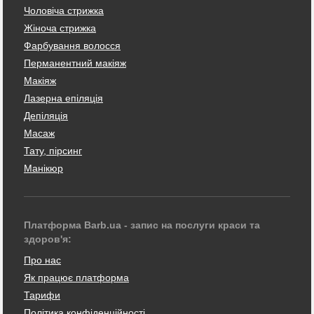
Чоловіча стрижка
Жіноча стрижка
Фарбування волосся
Перманентний макіяж
Макіяж
Лазерна епіляція
Депіляція
Масаж
Тату, пірсинг
Манікюр
Платформа Barb.ua - запис на послуги краси та
здоров'я:
Про нас
Як працює платформа
Тарифи
Політика конфіденційності