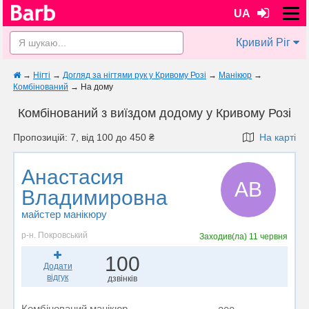
UA
Кривий Ріг
→
Нігті
→
Догляд за нігтями рук у Кривому Розі
→
Манікюр
→
Комбінований
→
На дому
Комбінований з виїздом додому у Кривому Розі
Пропозицій: 7, від 100 до 450 ₴
На карті
Анастасия
АВ
Владимировна
майстер манікюру
р-н. Покровський
Заходив(ла)
11 червня
100
Додати
відгук
дзвінків
Комбінований манікюр