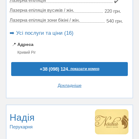
Лазерна епіляція
✔️
Лазерна епіляція вусиків / жін.
220 грн.
Лазерна епіляція зони бікіні / жін.
540 грн.
➡️ Усі послуги та ціни (16)
📍
Адреса
Кривий Ріг
+38 (098) 124..
показати номер
Докладніше
Надiя
Перукарня