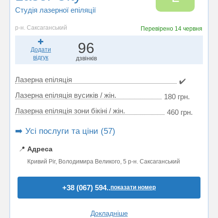
Студія лазерної епіляції
р-н. Саксаганський
Перевірено
14 червня
96
Додати
відгук
дзвінків
Лазерна епіляція
✔️
Лазерна епіляція вусиків / жін.
180 грн.
Лазерна епіляція зони бікіні / жін.
460 грн.
➡️ Усі послуги та ціни (57)
📍
Адреса
Кривий Ріг, Володимира Великого, 5 р-н. Саксаганський
+38 (067) 594..
показати номер
Докладніше