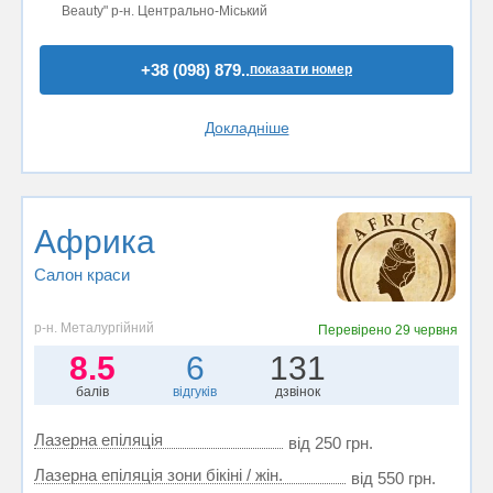
Beauty" р-н. Центрально-Міський
+38 (098) 879..
показати номер
Докладніше
Африка
Салон краси
р-н. Металургійний
Перевірено
29 червня
8.5
6
131
балів
відгуків
дзвінок
Лазерна епіляція
від 250 грн.
Лазерна епіляція зони бікіні / жін.
від 550 грн.