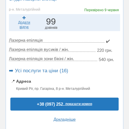
р-н. Металургійний
Перевірено
9 червня
99
Додати
відгук
дзвінків
Лазерна епіляція
✔️
Лазерна епіляція вусиків / жін.
220 грн.
Лазерна епіляція зони бікіні / жін.
540 грн.
➡️ Усі послуги та ціни (16)
📍
Адреса
Кривий Ріг, пр. Гагаріна, 8 р-н. Металургійний
+38 (097) 252..
показати номер
Докладніше