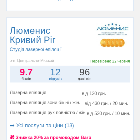
Люменис
Кривий Ріг
Студія лазерної епіляції
р-н. Центрально-Міський
Перевірено
22 червня
9.7
12
96
балів
відгуків
дзвінків
Лазерна епіляція
від 120 грн.
Лазерна епіляція зони бікіні / жін.
від 430 грн. / 20 мин.
Лазерна епіляція рук повністю / жін
від 520 грн. / 10 мин.
➡️ Усі послуги та ціни (13)
🎁 Знижка 20% за промокодом Barb