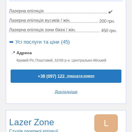
Лазерна епіляція
✔️
Лазерна епіляція вусиків / жін.
200 грн.
Лазерна епіляція зони бікіні / жін.
450 грн.
➡️ Усі послуги та ціни (45)
📍
Адреса
Кривий Ріг, Поштовий, 32/36 р-н. Центрально-Міський
+38 (097) 122..
показати номер
Докладніше
Lazer Zone
L
Студія лазерної епіляції