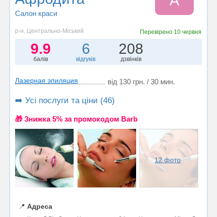
А
Салон краси
р-н. Центрально-Міський
Перевірено
10 червня
9.9
6
208
балів
відгуків
дзвінків
Лазерная эпиляция
від 130 грн. / 30 мин.
➡️ Усі послуги та ціни (46)
🎁 Знижка 5% за промокодом Barb
12 фото
📍
Адреса