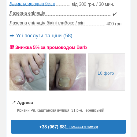
Лазерна епіляція бікіні
від 300 грн. / 30 мин.
Лазерна епіляція
✔️
Лазерна епіляція бікіні глибоке / жін
400 грн.
➡️ Усі послуги та ціни (58)
🎁 Знижка 5% за промокодом Barb
10 фото
📍
Адреса
Кривий Ріг, Каштанова вулиця, 31 р-н. Тернівський
+38 (067) 881..
показати номер