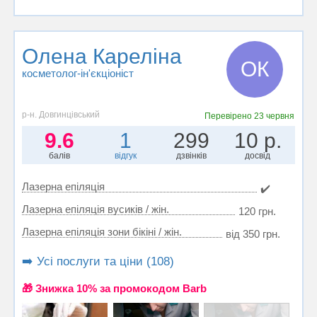
Олена Кареліна
ОК
косметолог-ін'єкціоніст
р-н. Довгинцівський
Перевірено
23 червня
9.6
1
299
10 р.
балів
відгук
дзвінків
досвід
Лазерна епіляція
✔️
Лазерна епіляція вусиків / жін.
120 грн.
Лазерна епіляція зони бікіні / жін.
від 350 грн.
➡️ Усі послуги та ціни (108)
🎁 Знижка 10% за промокодом Barb