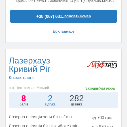
Кривий Ріг, Свято-Николаевская, 24 р-н. Центрально-Міський
+38 (067) 681..
показати номер
Докладніше
Лазерхауз
Кривий Ріг
Косметологія
р-н. Центрально-Міський
Заходив(ла)
вчора
8
2
282
балів
відгука
дзвінка
Лазерна епіляція зони бікіні / жін.
від 700 грн.
Лазерна епіляція бікіні глибоке / жін
від 970 грн.