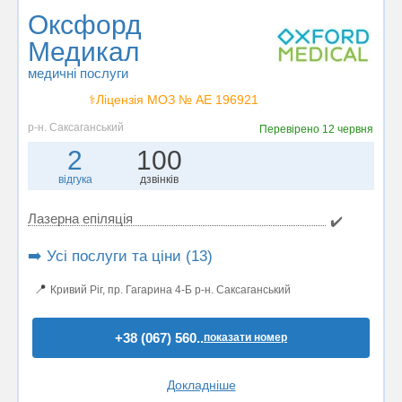
Оксфорд
Медикал
медичні послуги
⚕️Ліцензія МОЗ № АЕ 196921
р-н. Саксаганський
Перевірено
12 червня
2
100
відгука
дзвінків
Лазерна епіляція
✔️
➡️ Усі послуги та ціни (13)
📍
Кривий Ріг, пр. Гагарина 4-Б р-н. Саксаганський
+38 (067) 560..
показати номер
Докладніше