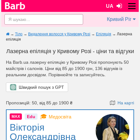
UA
Кривий Ріг
→
Тіло
→
Видалення волосся у Кривому Розі
→
Епіляція
→
Лазерна
епіляція
Лазерна епіляція у Кривому Розі - ціни та відгуки
На Barb.ua лазерну епіляцію у Кривому Розі пропонують 50
майстрів i салонів. Ціни від 85 до 1900 грн, 136 відгуків із
реальним досвідом. Порівнюйте та записуйтесь.
Швидкий пошук з GPT
Пропозицій: 50, від 85 до 1900 ₴
На карті
🎓
Edu
Медосвіта
MAX
Вікторія
Олександрівна