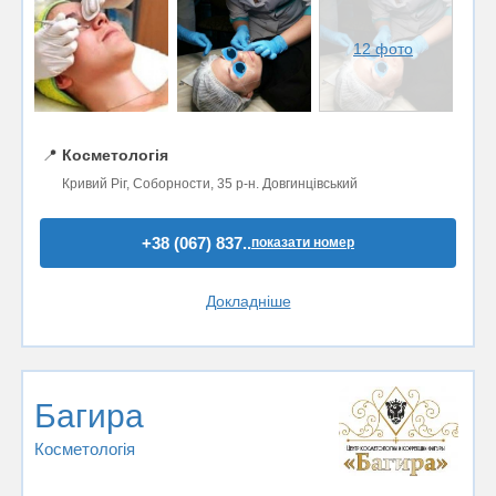
12 фото
📍
Косметологія
Кривий Ріг, Соборности, 35 р-н. Довгинцівський
+38 (067) 837..
показати номер
Докладніше
Багира
Косметологія