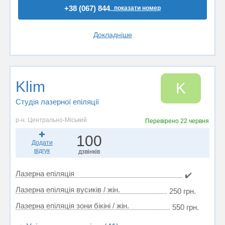
+38 (067) 844..
показати номер
Докладніше
Klim
K
Студія лазерної епіляції
р-н. Центрально-Міський
Перевірено
22 червня
100
Додати
відгук
дзвінків
Лазерна епіляція
✔️
Лазерна епіляція вусиків / жін.
250 грн.
Лазерна епіляція зони бікіні / жін.
550 грн.