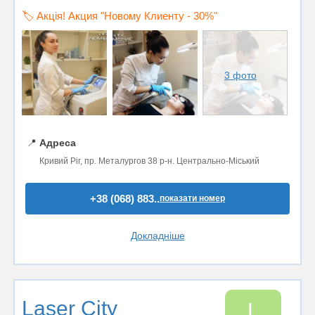
🏷️ Акція! Акция "Новому Клиенту - 30%"
3 фото
📍
Адреса
Кривий Ріг, пр. Металургов 38 р-н. Центрально-Міський
+38 (068) 883..
показати номер
Докладніше
Laser City
L