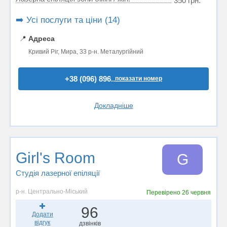
350 грн.
➡️ Усі послуги та ціни (14)
📍
Адреса
Кривий Ріг, Мира, 33 р-н. Металургійний
+38 (096) 896..
показати номер
Докладніше
Girl's Room
G
Студія лазерної епіляції
р-н. Центрально-Міський
Перевірено
26 червня
96
Додати
відгук
дзвінків