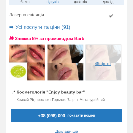
балів
відгуків
дзвінків
досвід
Лазерна епіляція
✔️
➡️ Усі послуги та ціни (91)
🎁 Знижка 5% за промокодом Barb
49 фото
📍
Косметологія "Enjoy beauty bar"
Кривий Ріг, проспект Горького 7а р-н. Металургійний
+38 (098) 000..
показати номер
Докладніше