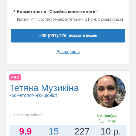
📍
Косметологія "Сімейна косметологія"
Кривий Ріг, проспект Університетський, 21 р-н. Саксаганський
+38 (097) 276..
показати номер
Докладніше
PRO
Тетяна Музикіна
косметолог-ін'єкціоніст
р-н. Металургійний
Заходив(ла)
2 дні тому
9.9
15
227
10 р.