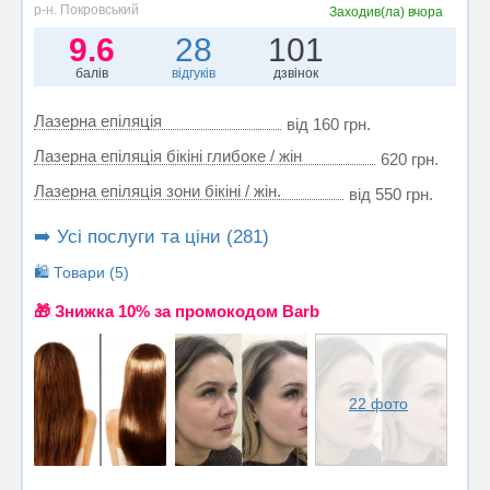
р-н. Покровський
Заходив(ла)
вчора
9.6
28
101
балів
відгуків
дзвінок
Лазерна епіляція
від 160 грн.
Лазерна епіляція бікіні глибоке / жін
620 грн.
Лазерна епіляція зони бікіні / жін.
від 550 грн.
➡️ Усі послуги та ціни (281)
🛍️ Товари (5)
🎁 Знижка 10% за промокодом Barb
22 фото