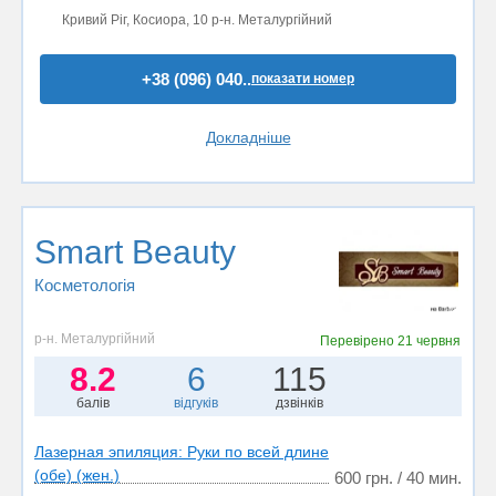
Кривий Ріг, Косиора, 10 р-н. Металургійний
+38 (096) 040..
показати номер
Докладніше
Smart Beauty
Косметологія
р-н. Металургійний
Перевірено
21 червня
8.2
6
115
балів
відгуків
дзвінків
Лазерная эпиляция: Руки по всей длине
(обе) (жен.)
600 грн. / 40 мин.