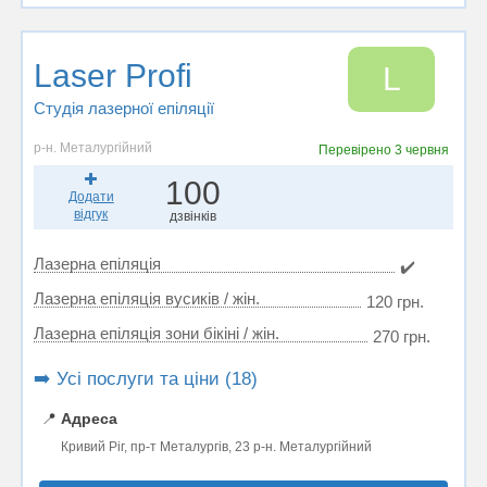
Laser Profi
L
Студія лазерної епіляції
р-н. Металургійний
Перевірено
3 червня
100
Додати
відгук
дзвінків
Лазерна епіляція
✔️
Лазерна епіляція вусиків / жін.
120 грн.
Лазерна епіляція зони бікіні / жін.
270 грн.
➡️ Усі послуги та ціни (18)
📍
Адреса
Кривий Ріг, пр-т Металургів, 23 р-н. Металургійний