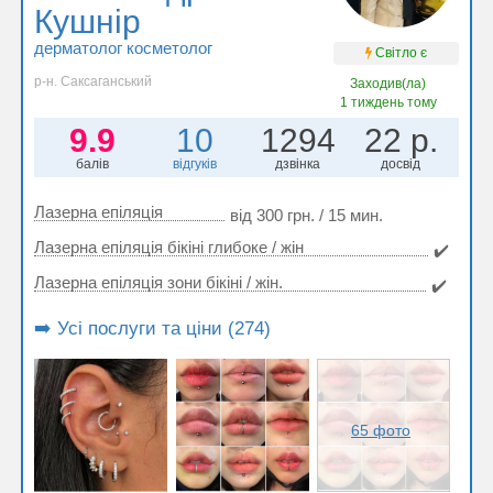
Кушнір
дерматолог косметолог
Світло є
р-н. Саксаганський
Заходив(ла)
1 тиждень тому
9.9
10
1294
22 р.
балів
відгуків
дзвінка
досвід
Лазерна епіляція
від 300 грн. / 15 мин.
Лазерна епіляція бікіні глибоке / жін
✔️
Лазерна епіляція зони бікіні / жін.
✔️
➡️ Усі послуги та ціни (274)
65 фото