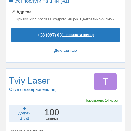
➡️ Усі послуги та ціни (41)
📍
Адреса
Кривий Ріг, Ярослава Мудрого, 48 р-н. Центрально-Міський
+38 (097) 031..
показати номер
Докладніше
Tviy Laser
T
Студія лазерної епіляції
Перевірено
14 червня
100
Додати
відгук
дзвінків