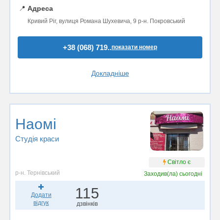
📍
Адреса
Кривий Ріг, вулиця Романа Шухевича, 9 р-н. Покровський
+38 (068) 719..
показати номер
Докладніше
Наомі
Студія краси
Світло є
р-н. Тернівський
Заходив(ла)
сьогодні
115
Додати
відгук
дзвінків