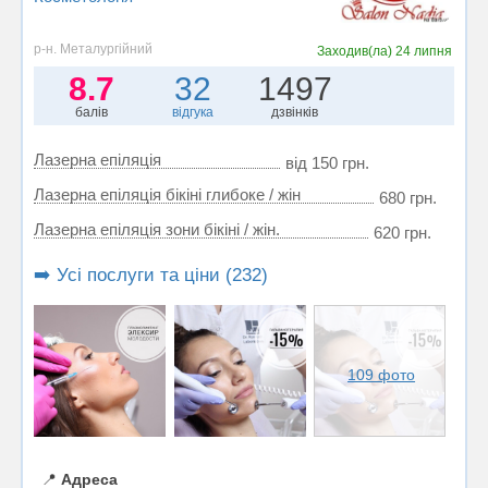
р-н. Металургійний
Заходив(ла)
24 липня
8.7
32
1497
балів
відгука
дзвінків
Лазерна епіляція
від 150 грн.
Лазерна епіляція бікіні глибоке / жін
680 грн.
Лазерна епіляція зони бікіні / жін.
620 грн.
➡️ Усі послуги та ціни (232)
109 фото
📍
Адреса