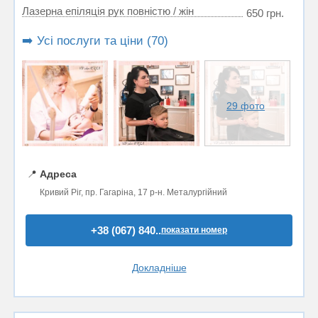
Лазерна епіляція рук повністю / жін
650 грн.
➡️ Усі послуги та ціни (70)
29 фото
📍
Адреса
Кривий Ріг, пр. Гагаріна, 17 р-н. Металургійний
+38 (067) 840..
показати номер
Докладніше