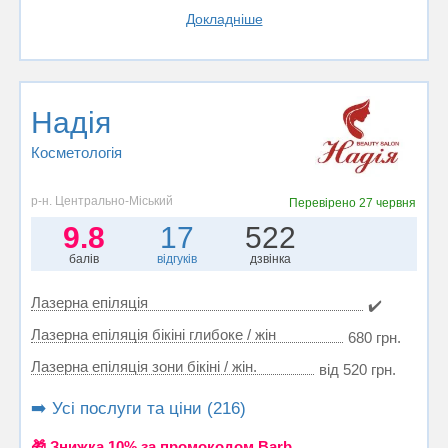
Докладніше
Надія
Косметологія
р-н. Центрально-Міський
Перевірено
27 червня
9.8
17
522
балів
відгуків
дзвінка
Лазерна епіляція
✔️
Лазерна епіляція бікіні глибоке / жін
680 грн.
Лазерна епіляція зони бікіні / жін.
від 520 грн.
➡️ Усі послуги та ціни (216)
🎁 Знижка 10% за промокодом Barb