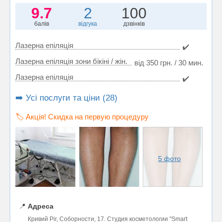
9.7
2
100
балів
відгука
дзвінків
Лазерна епіляція
✔️
Лазерна епіляція зони бікіні / жін.
від 350 грн. / 30 мин.
Лазерна епіляція
✔️
➡️ Усі послуги та ціни (28)
🏷️ Акція! Скидка на первую процедуру
5 фото
📍
Адреса
Кривий Ріг, Соборности, 17. Студия косметологии "Smart