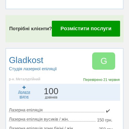
Розмістити послуги
Потрібні клієнти?
Gladkost
G
Студія лазерної епіляції
р-н. Металургійний
Перевірено
21 червня
100
Додати
відгук
дзвінків
Лазерна епіляція
✔️
Лазерна епіляція вусиків / жін.
150 грн.
Лазерна епіляція зони бікіні / жін.