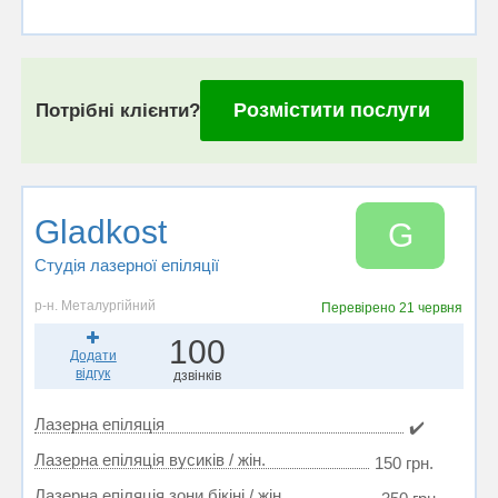
Розмістити послуги
Потрібні клієнти?
Gladkost
G
Студія лазерної епіляції
р-н. Металургійний
Перевірено
21 червня
100
Додати
відгук
дзвінків
Лазерна епіляція
✔️
Лазерна епіляція вусиків / жін.
150 грн.
Лазерна епіляція зони бікіні / жін.