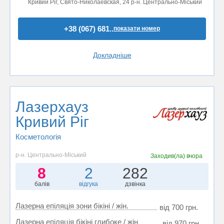
Кривий Ріг, Свято-Николаевская, 24 р-н. Центрально-Міський
+38 (067) 681..
показати номер
Докладніше
Лазерхауз
Кривий Ріг
Косметологія
р-н. Центрально-Міський
Заходив(ла)
вчора
8
2
282
балів
відгука
дзвінка
Лазерна епіляція зони бікіні / жін.
від 700 грн.
Лазерна епіляція бікіні глибоке / жін
від 970 грн.