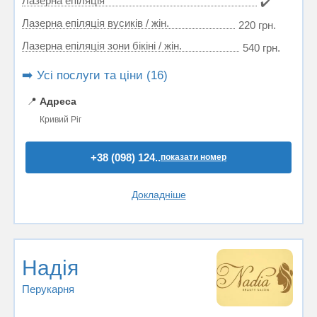
Лазерна епіляція
✔️
Лазерна епіляція вусиків / жін.
220 грн.
Лазерна епіляція зони бікіні / жін.
540 грн.
➡️ Усі послуги та ціни (16)
📍
Адреса
Кривий Ріг
+38 (098) 124..
показати номер
Докладніше
Надiя
Перукарня