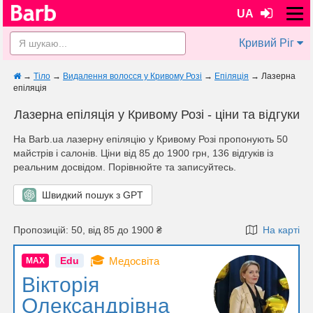
UA
Кривий Ріг
→
Тіло
→
Видалення волосся у Кривому Розі
→
Епіляція
→
Лазерна
епіляція
Лазерна епіляція у Кривому Розі - ціни та відгуки
На Barb.ua лазерну епіляцію у Кривому Розі пропонують 50
майстрів i салонів. Ціни від 85 до 1900 грн, 136 відгуків із
реальним досвідом. Порівнюйте та записуйтесь.
Швидкий пошук з GPT
Пропозицій: 50, від 85 до 1900 ₴
На карті
🎓
Edu
Медосвіта
MAX
Вікторія
Олександрівна