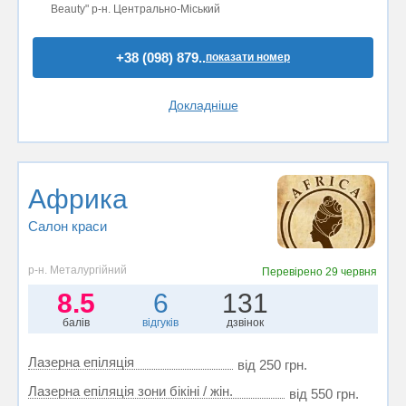
Beauty" р-н. Центрально-Міський
+38 (098) 879..
показати номер
Докладніше
Африка
Салон краси
р-н. Металургійний
Перевірено
29 червня
8.5
6
131
балів
відгуків
дзвінок
Лазерна епіляція
від 250 грн.
Лазерна епіляція зони бікіні / жін.
від 550 грн.