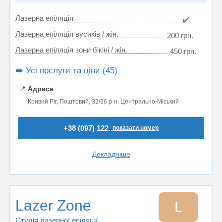
Лазерна епіляція
✔️
Лазерна епіляція вусиків / жін.
200 грн.
Лазерна епіляція зони бікіні / жін.
450 грн.
➡️ Усі послуги та ціни (45)
📍
Адреса
Кривий Ріг, Поштовий, 32/36 р-н. Центрально-Міський
+38 (097) 122..
показати номер
Докладніше
Lazer Zone
L
Студія лазерної епіляції