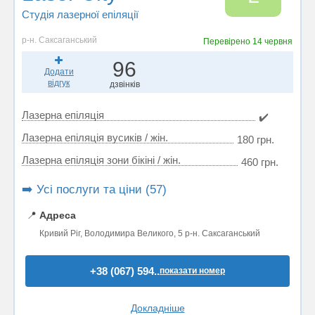
Студія лазерної епіляції
р-н. Саксаганський
Перевірено
14 червня
96
Додати
відгук
дзвінків
Лазерна епіляція
✔️
Лазерна епіляція вусиків / жін.
180 грн.
Лазерна епіляція зони бікіні / жін.
460 грн.
➡️ Усі послуги та ціни (57)
📍
Адреса
Кривий Ріг, Володимира Великого, 5 р-н. Саксаганський
+38 (067) 594..
показати номер
Докладніше