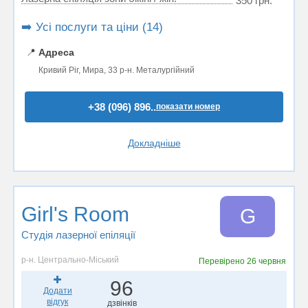
350 грн.
➡️ Усі послуги та ціни (14)
📍
Адреса
Кривий Ріг, Мира, 33 р-н. Металургійний
+38 (096) 896..
показати номер
Докладніше
Girl's Room
G
Студія лазерної епіляції
р-н. Центрально-Міський
Перевірено
26 червня
96
Додати
відгук
дзвінків