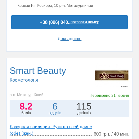
Кривий Ріг, Косиора, 10 р-н. Металургійний
+38 (096) 040..
показати номер
Докладніше
Smart Beauty
Косметологія
р-н. Металургійний
Перевірено
21 червня
8.2
6
115
балів
відгуків
дзвінків
Лазерная эпиляция: Руки по всей длине
(обе) (жен.)
600 грн. / 40 мин.