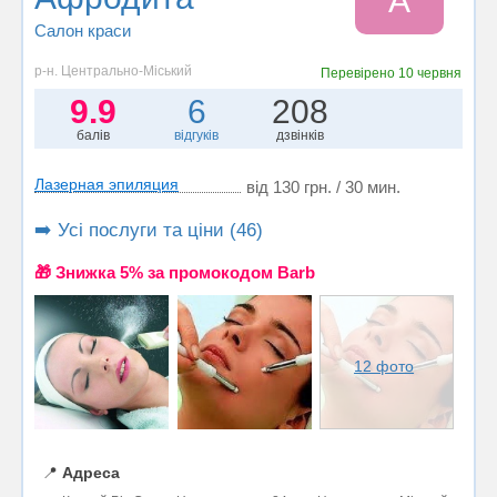
А
Салон краси
р-н. Центрально-Міський
Перевірено
10 червня
9.9
6
208
балів
відгуків
дзвінків
Лазерная эпиляция
від 130 грн. / 30 мин.
➡️ Усі послуги та ціни (46)
🎁 Знижка 5% за промокодом Barb
12 фото
📍
Адреса