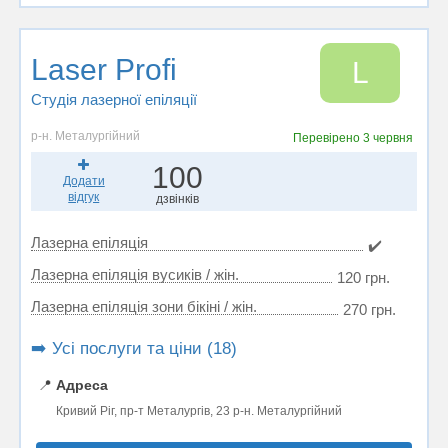
Laser Profi
L
Студія лазерної епіляції
р-н. Металургійний
Перевірено
3 червня
100
Додати
відгук
дзвінків
Лазерна епіляція
✔️
Лазерна епіляція вусиків / жін.
120 грн.
Лазерна епіляція зони бікіні / жін.
270 грн.
➡️ Усі послуги та ціни (18)
📍
Адреса
Кривий Ріг, пр-т Металургів, 23 р-н. Металургійний