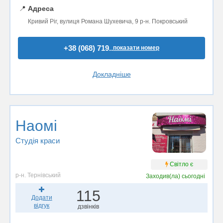
📍
Адреса
Кривий Ріг, вулиця Романа Шухевича, 9 р-н. Покровський
+38 (068) 719..
показати номер
Докладніше
Наомі
Студія краси
Світло є
р-н. Тернівський
Заходив(ла)
сьогодні
115
Додати
відгук
дзвінків