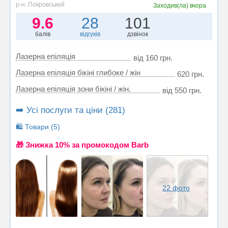
р-н. Покровський
Заходив(ла)
вчора
9.6
28
101
балів
відгуків
дзвінок
Лазерна епіляція
від 160 грн.
Лазерна епіляція бікіні глибоке / жін
620 грн.
Лазерна епіляція зони бікіні / жін.
від 550 грн.
➡️ Усі послуги та ціни (281)
🛍️ Товари (5)
🎁 Знижка 10% за промокодом Barb
22 фото