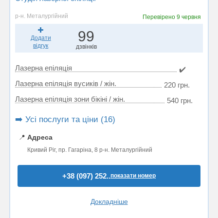
р-н. Металургійний
Перевірено
9 червня
99
Додати
відгук
дзвінків
Лазерна епіляція
✔️
Лазерна епіляція вусиків / жін.
220 грн.
Лазерна епіляція зони бікіні / жін.
540 грн.
➡️ Усі послуги та ціни (16)
📍
Адреса
Кривий Ріг, пр. Гагаріна, 8 р-н. Металургійний
+38 (097) 252..
показати номер
Докладніше