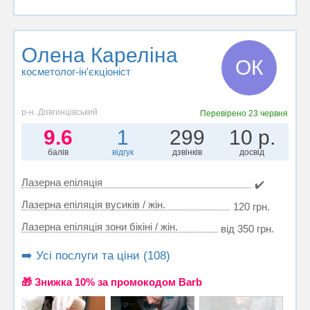
Олена Кареліна
ОК
косметолог-ін'єкціоніст
р-н. Довгинцівський
Перевірено
23 червня
9.6
1
299
10 р.
балів
відгук
дзвінків
досвід
Лазерна епіляція
✔️
Лазерна епіляція вусиків / жін.
120 грн.
Лазерна епіляція зони бікіні / жін.
від 350 грн.
➡️ Усі послуги та ціни (108)
🎁 Знижка 10% за промокодом Barb