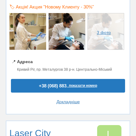
🏷️ Акція! Акция "Новому Клиенту - 30%"
3 фото
📍
Адреса
Кривий Ріг, пр. Металургов 38 р-н. Центрально-Міський
+38 (068) 883..
показати номер
Докладніше
Laser City
L