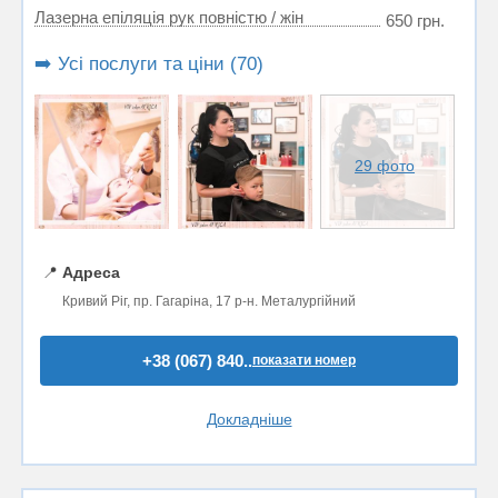
Лазерна епіляція рук повністю / жін
650 грн.
➡️ Усі послуги та ціни (70)
29 фото
📍
Адреса
Кривий Ріг, пр. Гагаріна, 17 р-н. Металургійний
+38 (067) 840..
показати номер
Докладніше