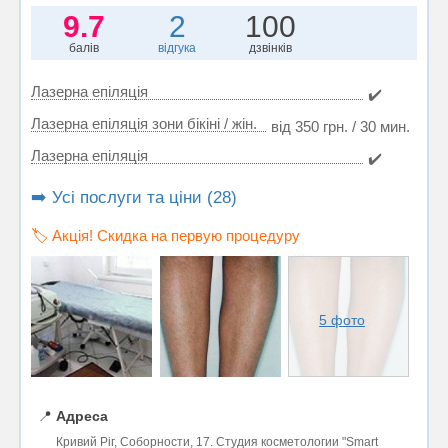
9.7
2
100
балів
відгука
дзвінків
Лазерна епіляція
✔️
Лазерна епіляція зони бікіні / жін.
від 350 грн. / 30 мин.
Лазерна епіляція
✔️
➡️ Усі послуги та ціни (28)
🏷️ Акція! Скидка на первую процедуру
5 фото
📍
Адреса
Кривий Ріг, Соборности, 17. Студия косметологии "Smart