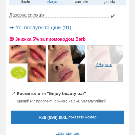
балів
відгуків
дзвінків
досвід
Лазерна епіляція
✔️
➡️ Усі послуги та ціни (91)
🎁 Знижка 5% за промокодом Barb
49 фото
📍
Косметологія "Enjoy beauty bar"
Кривий Ріг, проспект Горького 7а р-н. Металургійний
+38 (098) 000..
показати номер
Докладніше