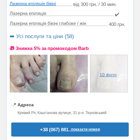
Лазерна епіляція бікіні
від 300 грн. / 30 мин.
Лазерна епіляція
✔️
Лазерна епіляція бікіні глибоке / жін
400 грн.
➡️ Усі послуги та ціни (58)
🎁 Знижка 5% за промокодом Barb
10 фото
📍
Адреса
Кривий Ріг, Каштанова вулиця, 31 р-н. Тернівський
+38 (067) 881..
показати номер