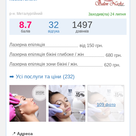
р-н. Металургійний
Заходив(ла)
24 липня
8.7
32
1497
балів
відгука
дзвінків
Лазерна епіляція
від 150 грн.
Лазерна епіляція бікіні глибоке / жін
680 грн.
Лазерна епіляція зони бікіні / жін.
620 грн.
➡️ Усі послуги та ціни (232)
109 фото
📍
Адреса