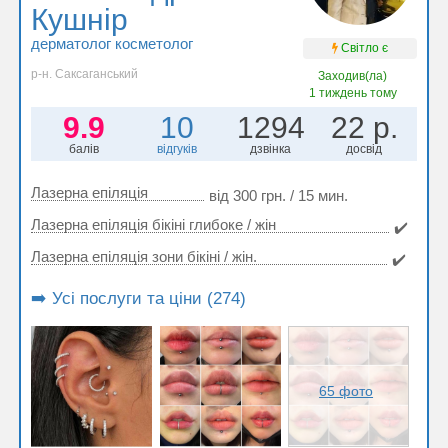
Кушнір
дерматолог косметолог
Світло є
р-н. Саксаганський
Заходив(ла)
1 тиждень тому
9.9
10
1294
22 р.
балів
відгуків
дзвінка
досвід
Лазерна епіляція
від 300 грн. / 15 мин.
Лазерна епіляція бікіні глибоке / жін
✔️
Лазерна епіляція зони бікіні / жін.
✔️
➡️ Усі послуги та ціни (274)
65 фото