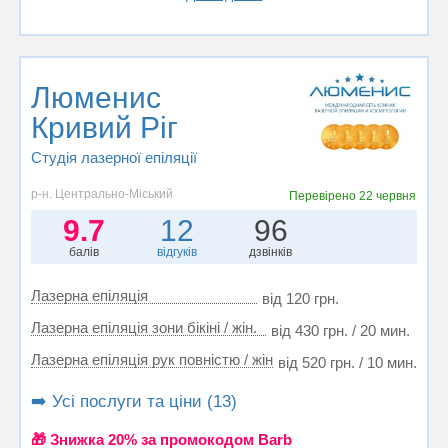
Люменис
Кривий Ріг
Студія лазерної епіляції
р-н. Центрально-Міський
Перевірено
22 червня
9.7
12
96
балів
відгуків
дзвінків
Лазерна епіляція
від 120 грн.
Лазерна епіляція зони бікіні / жін.
від 430 грн. / 20 мин.
Лазерна епіляція рук повністю / жін
від 520 грн. / 10 мин.
➡️ Усі послуги та ціни (13)
🎁 Знижка 20% за промокодом Barb