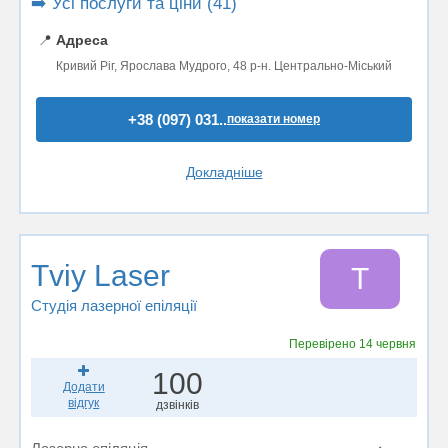
➡️ Усі послуги та ціни (41)
📍
Адреса
Кривий Ріг, Ярослава Мудрого, 48 р-н. Центрально-Міський
+38 (097) 031..
показати номер
Докладніше
Tviy Laser
T
Студія лазерної епіляції
Перевірено
14 червня
100
Додати
відгук
дзвінків