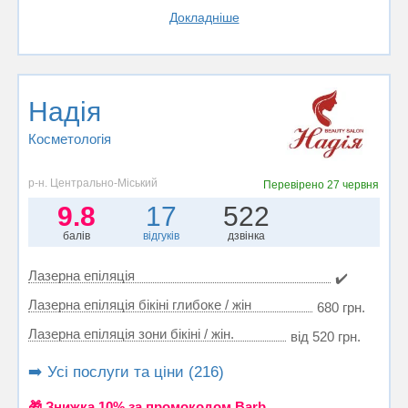
Докладніше
Надія
Косметологія
р-н. Центрально-Міський
Перевірено
27 червня
9.8
17
522
балів
відгуків
дзвінка
Лазерна епіляція
✔️
Лазерна епіляція бікіні глибоке / жін
680 грн.
Лазерна епіляція зони бікіні / жін.
від 520 грн.
➡️ Усі послуги та ціни (216)
🎁 Знижка 10% за промокодом Barb