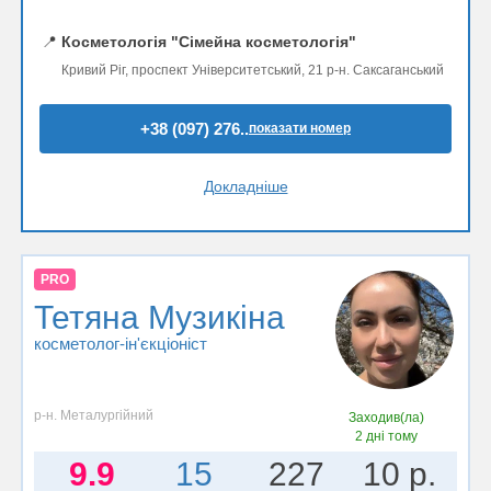
📍
Косметологія "Сімейна косметологія"
Кривий Ріг, проспект Університетський, 21 р-н. Саксаганський
+38 (097) 276..
показати номер
Докладніше
PRO
Тетяна Музикіна
косметолог-ін'єкціоніст
р-н. Металургійний
Заходив(ла)
2 дні тому
9.9
15
227
10 р.