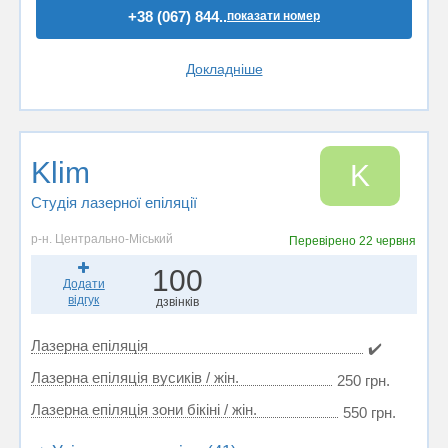
+38 (067) 844..
показати номер
Докладніше
Klim
K
Студія лазерної епіляції
р-н. Центрально-Міський
Перевірено
22 червня
100
Додати
відгук
дзвінків
Лазерна епіляція
✔️
Лазерна епіляція вусиків / жін.
250 грн.
Лазерна епіляція зони бікіні / жін.
550 грн.