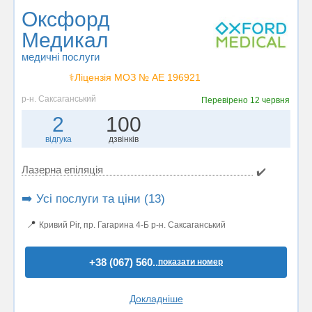
Оксфорд
Медикал
медичні послуги
⚕️Ліцензія МОЗ № АЕ 196921
р-н. Саксаганський
Перевірено
12 червня
2
100
відгука
дзвінків
Лазерна епіляція
✔️
➡️ Усі послуги та ціни (13)
📍
Кривий Ріг, пр. Гагарина 4-Б р-н. Саксаганський
+38 (067) 560..
показати номер
Докладніше