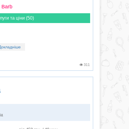
 Barb
луги та ціни (50)
Докладніше
311
а
ід