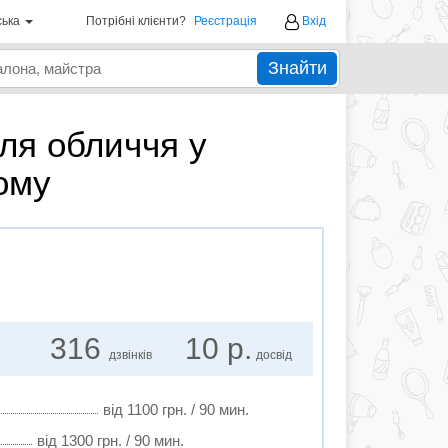
ська
Потрібні клієнти?
Реєстрація
Вхід
Знайти
ля обличчя у
ому
316
10 р.
дзвінків
досвід
від 1100 грн. / 90 мин.
від 1300 грн. / 90 мин.