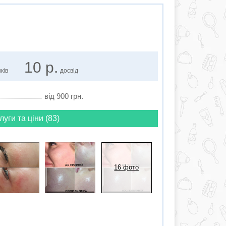
10 р.
ків
досвід
від 900 грн.
луги та ціни (83)
16 фото