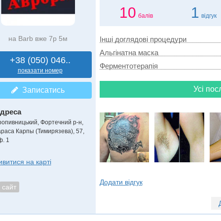
10
1
балів
відгук
на Barb вже 7р 5м
Інші доглядові процедури
Альгінатна маска
+38 (050) 046..
Ферментотерапія
показати номер
Усі пос
Записатись
дреса
ропивницький, Фортечний р-н
,
араса Карпы (Тимирязева), 57,
ф. 1
ивитися на карті
Додати відгук
сайт