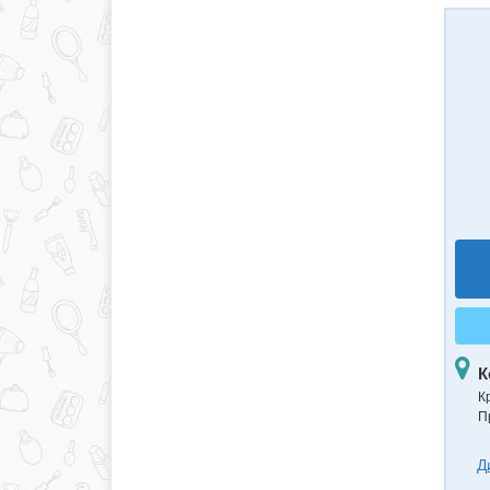
К
К
П
Д