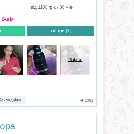
від 1100 грн. / 90 мин.
 Barb
)
Товари (1)
26 фото
Докладніше
1382
ора