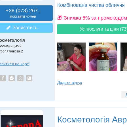
Комбінована чистка обличчя
+38 (073) 267..
показати номер
🎁 Знижка 5% за промокодом
Записатись
Усі послуги та ціни (73
осметологія
ропивницький,
уропятнікова 2
ивитися на карті
Додати відгук
Косметологія
Авр