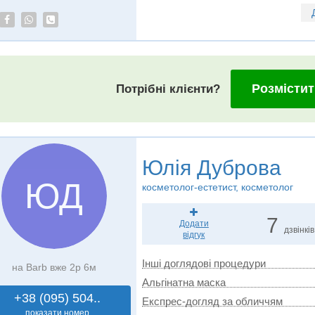
Розмістит
Потрібні клієнти?
Юлія Дуброва
ЮД
косметолог-естетист, косметолог
7
Додати
дзвінків
відгук
Інші доглядові процедури
на Barb вже 2р 6м
Альгінатна маска
+38 (095) 504..
Експрес-догляд за обличчям
показати номер