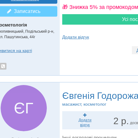
🎁 Знижка 5% за промокодом
Записатись
Усі пос
осметологія
ропивницький, Подільський р-н,
Додати відгук
ул. Пашутинська, 44г
ивитися на карті
Євгенія Годорож
ЄГ
масажист, косметолог
2 р.
Додати
досв
відгук
Інші доглядові процедури