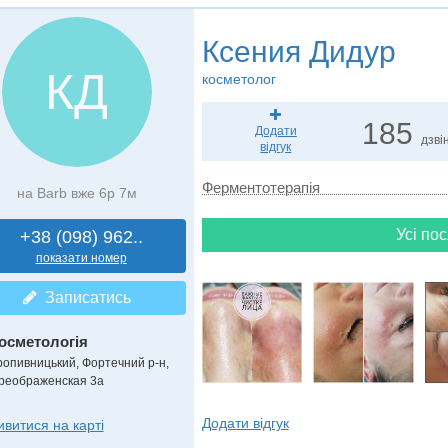
Ксения Дидур
КД
косметолог
185
Додати
дзвін
відгук
Ферментотерапія
на Barb вже 6р 7м
Усі пос
+38 (098) 962..
показати номер
Записатись
осметологія
ропивницький, Фортечний р-н,
реображенская 3а
Додати відгук
ивитися на карті