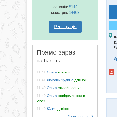
салонів:
8144
майстрів:
14463
Реєстрація
К
К
К
Прямо зараз
Д
на barb.ua
11:41
Ольга
дзвінок
11:41
Любовь Чудина
дзвінок
11:40
Ольга
онлайн-запис
11:40
Ольга
повідомлення в
Viber
11:40
Юлия
дзвінок