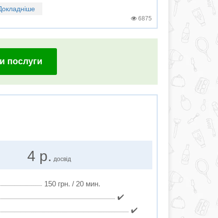
Докладніше
6875
и послуги
4 р.
досвід
150 грн. / 20 мин.
✔️
✔️