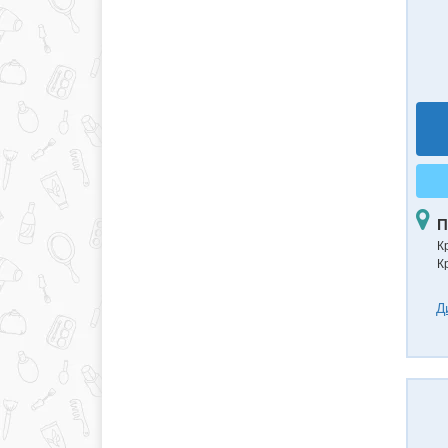
П
К
К
Д