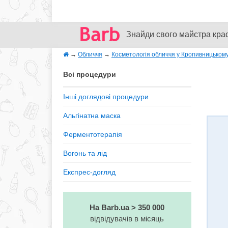
Знайди свого майстра кра
→
Обличчя
→
Косметологія обличчя у Кропивницьком
Всі процедури
Інші доглядові процедури
Альгінатна маска
Ферментотерапія
Вогонь та лід
Експрес-догляд
На Barb.ua > 350 000
відвідувачів в місяць