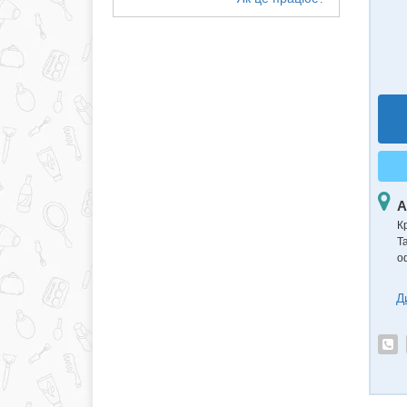
А
К
Т
о
Д