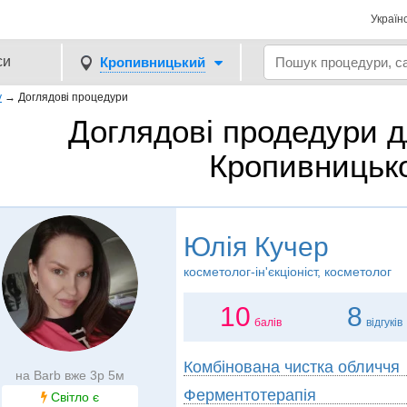
Україн
си
Кропивницький
у
→
Доглядові процедури
Доглядові продедури д
Кропивницьк
Юлія Кучер
косметолог-ін'єкціоніст, косметолог
10
8
балів
відгуків
Комбінована чистка обличчя
на Barb вже 3р 5м
Ферментотерапія
Світло є