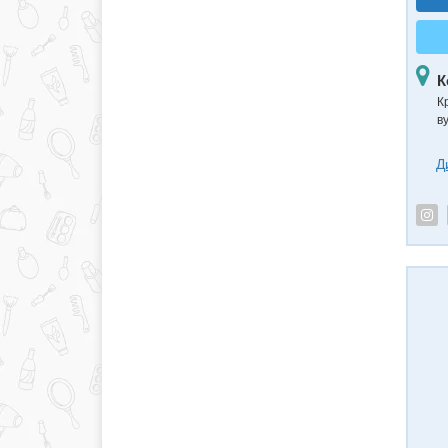
К
К
в
Д