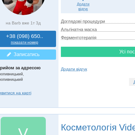
Додати
відгук
Доглядові процедури
на Barb вже 1т 3д
Альгінатна маска
+38 (098) 650..
Ферментотерапія
показати номер
Усі пос
Записатись
рийом за адресою
Додати відгук
ропивницький,
ропивницький
ивитися на карті
Косметологія
Vid
V