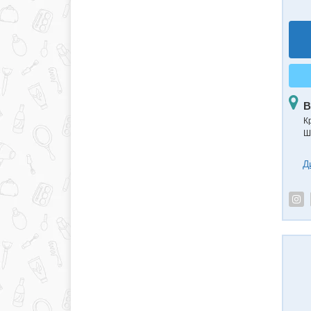
В
К
Ш
Д