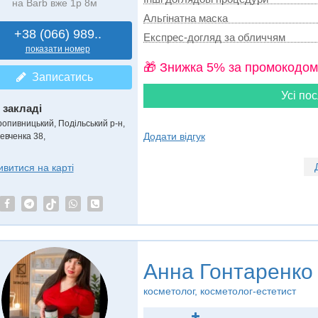
на Barb вже 1р 8м
Альгінатна маска
+38 (066) 989..
Експрес-догляд за обличчям
показати номер
🎁 Знижка 5% за промокодом
Записатись
Усі пос
 закладі
ропивницький, Подільський р-н,
Додати відгук
евченка 38,
ивитися на карті
Анна Гонтаренко
косметолог, косметолог-естетист