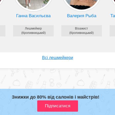
Ганна Васильєва
Валерия Рыба
Та
Лешмейкер
Візажист
(Кропивницький)
(Кропивницький)
Всі лешмейкери
Знижки до 80% від салонів і майстрів!