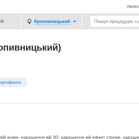
Україн
си
Кропивницький
опивницький)
сертифікати
вій аніме, нарощення вій 3D, нарощення вій ефект стрілки, нарощ