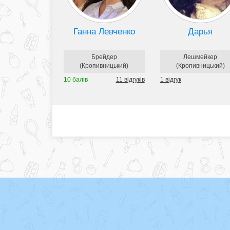
Ганна Левченко
Дарья
Брейдер
Лешмейкер
(Кропивницький)
(Кропивницький)
10 балів
11 відгуків
1 відгук