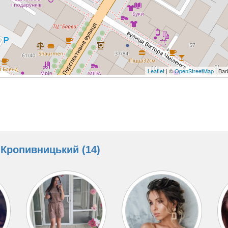
Leaflet
| ©
OpenStreetMap
| Bar
Кропивницький (14)