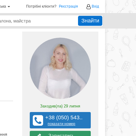
ська
Потрібні клієнти?
Реєстрація
Вхід
Знайти
Заходив(ла)
29 липня
+38 (050) 543..
показати номер
ення
Записатись