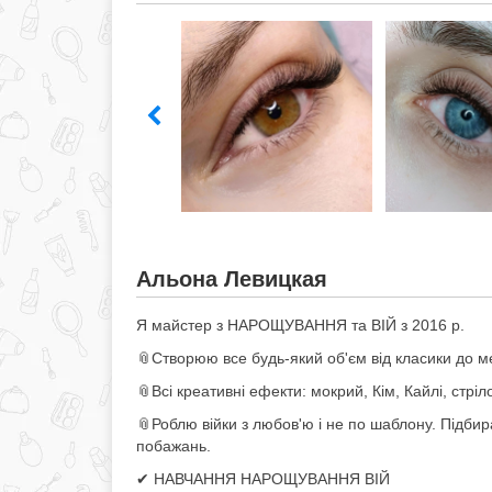
Альона Левицкая
Я майстер з НАРОЩУВАННЯ та ВІЙ з 2016 р.
📎Створюю все будь-який об'єм від класики до м
📎Всі креативні ефекти: мокрий, Кім, Кайлі, стріло
📎Роблю війки з любов'ю і не по шаблону. Підб
побажань.
✔︎ НАВЧАННЯ НАРОЩУВАННЯ ВІЙ