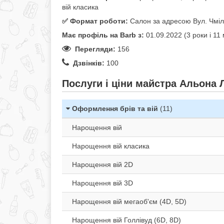
вій класика
✅️ Формат роботи:
Салон за адресою Вул. Чміле
Має профіль на Barb з:
01.09.2022 (3 роки i 11 
Перегляди:
156
Дзвінків:
100
Послуги і ціни майстра Альона 
Оформлення брів та вій
(11)
Нарощення вій
Нарощення вій класика
Нарощення вій 2D
Нарощення вій 3D
Нарощення вій мегаоб'єм (4D, 5D)
Нарощення вій Голлівуд (6D, 8D)