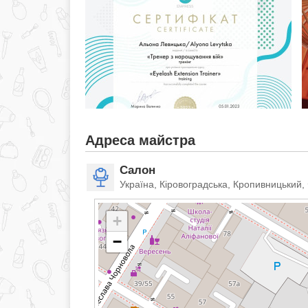
Адреса майстра
Салон
Україна, Кіровоградська, Кропивницький,
+
−