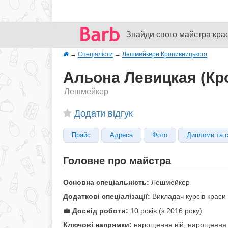
Знайди свого майстра кра
→
Спеціалісти
→
Лешмейкери Кропивницького
Альона Левицкая (Кр
Лешмейкер
Додати відгук
Прайс
Адреса
Фото
Дипломи та 
Головне про майстра
Основна спеціальність:
Лешмейкер
Додаткові спеціалізації:
Викладач курсів краси
💼 Досвід роботи:
10 років (з 2016 року)
Ключові напрямки:
нарощення вій, нарощення 