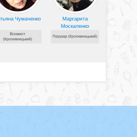
тьяна Чумаченко
Маргарита
Москаленко
Візажист
Перукар (Кропивницький)
(Кропивницький)