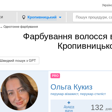
Україн
си
Кропивницький
→
Однотонне фарбування
Фарбування волосся в
Кропивницьк
видкий пошук з GPT
PRO
Ольга Кукиз
перукар-візажист, перукар-стиліст
132
Додати
дзві
відгук