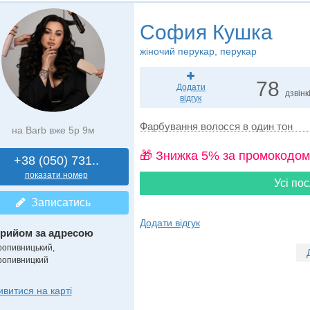
София Кушка
жіночий перукар, перукар
78
Додати
дзвінк
відгук
Фарбування волосся в один тон
на Barb вже 5р 9м
🎁 Знижка 5% за промокодом
+38 (050) 731..
показати номер
Усі пос
Записатись
Додати відгук
рийом за адресою
ропивницький,
ропивницкий
ивитися на карті