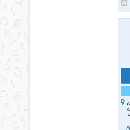
А
К
в
Д