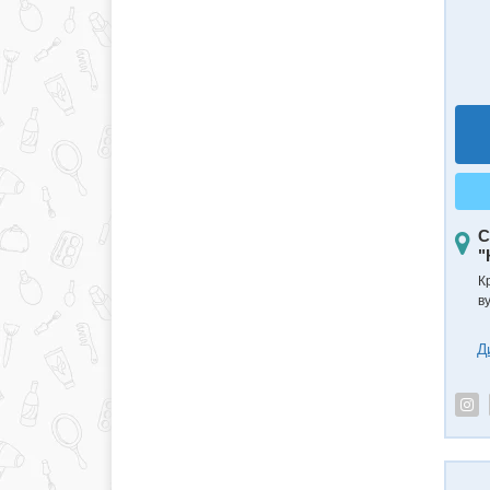
С
"
К
в
Д