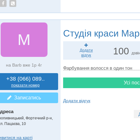
Студія краси
Maр
M
100
Додати
дзвін
відгук
на Barb вже 1р 4г
Фарбування волосся в один тон
+38 (066) 089..
Усі пос
показати номер
Записатись
Додати відгук
дреса
ропивницький, Фортечний р-н
,
ул. Пацаєва, 10
ивитися на карті