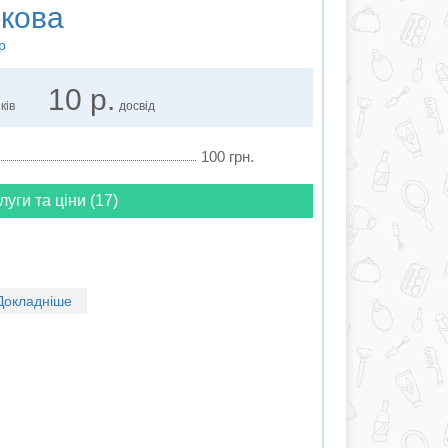
ікова
р
10 р.
ків
досвід
100 грн.
луги та ціни (17)
Докладніше