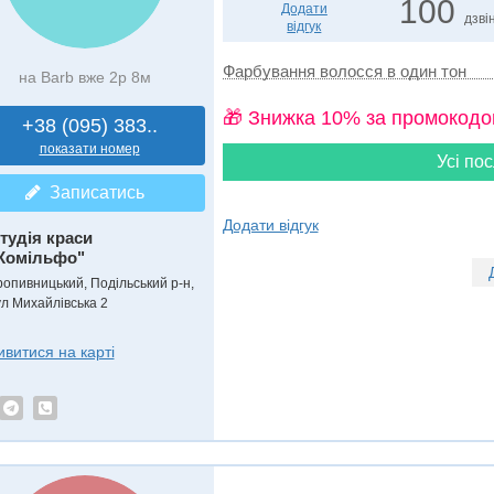
100
Додати
дзвін
відгук
Фарбування волосся в один тон
на Barb вже 2р 8м
🎁 Знижка 10% за промокодо
+38 (095) 383..
показати номер
Усі пос
Записатись
Додати відгук
тудія краси
Комільфо"
ропивницький, Подільський р-н,
ул Михайлівська 2
ивитися на карті