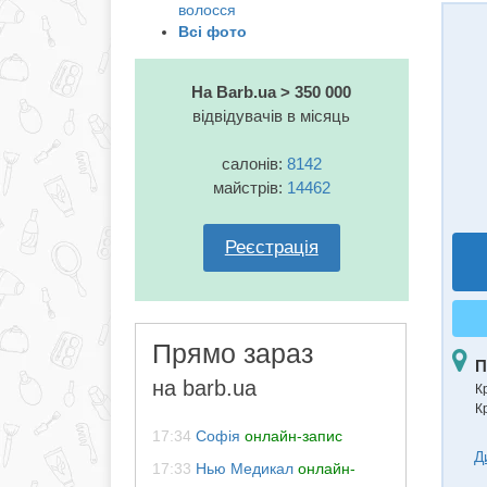
волосся
Всі фото
На Barb.ua > 350 000
відвідувачів в місяць
салонів:
8142
майстрів:
14462
Реєстрація
Прямо зараз
П
на barb.ua
К
К
17:34
Софія
онлайн-запис
Д
17:33
Нью Медикал
онлайн-