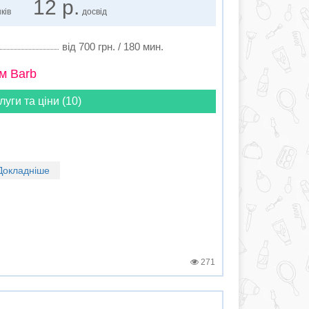
12 р.
ків
досвід
від 700 грн. / 180 мин.
м Barb
луги та ціни (10)
Докладніше
271