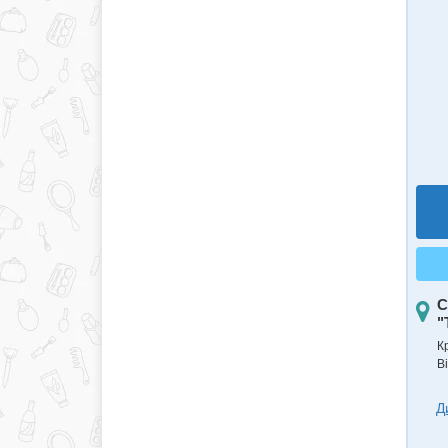
С
"
К
В
Д