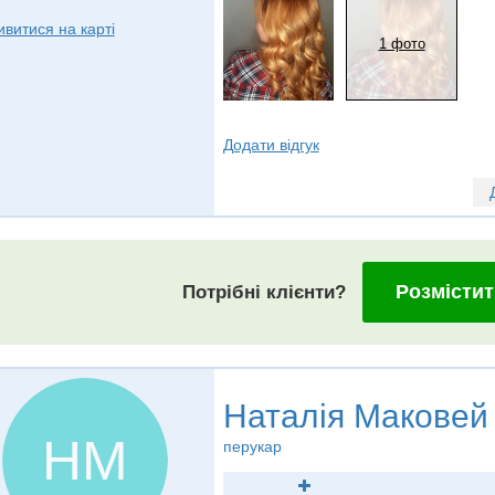
ивитися на карті
1 фото
Додати відгук
Розмістит
Потрібні клієнти?
Наталія Маковей
НМ
перукар