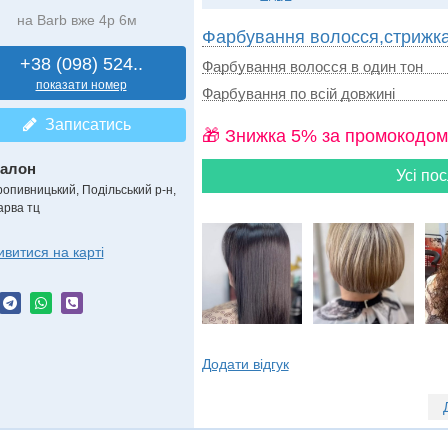
на Barb вже 4р 6м
Фарбування волосся,стрижк
+38 (098) 524..
Фарбування волосся в один тон
показати номер
Фарбування по всій довжині
Записатись
🎁 Знижка 5% за промокодом
алон
Усі пос
ропивницький, Подільський р-н,
арва тц
ивитися на карті
Додати відгук