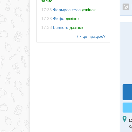
запис
17:33
Формула тела
дзвінок
17:33
Фифа
дзвінок
17:33
Lumiere
дзвінок
С
К