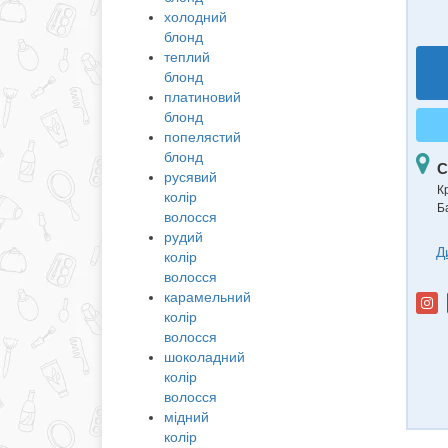
холодний
блонд
теплий
блонд
платиновий
блонд
попелястий
блонд
С
русявий
К
колір
Б
волосся
рудий
Д
колір
волосся
карамельний
колір
волосся
шоколадний
колір
волосся
мідний
колір