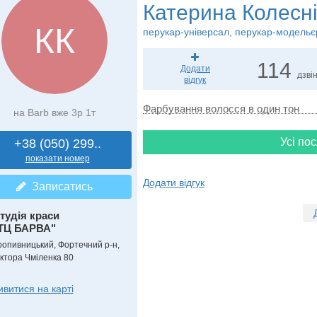
Катерина Колесн
КК
перукар-універсал, перукар-модельє
114
Додати
дзвін
відгук
Фарбування волосся в один тон
на Barb вже 3р 1т
Усі пос
+38 (050) 299..
показати номер
Додати відгук
Записатись
тудія краси
ТЦ БАРВА"
ропивницький, Фортечний р-н,
іктора Чміленка 80
ивитися на карті