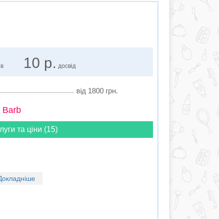
10 р.
ів
досвід
від 1800 грн.
 Barb
луги та ціни (15)
Докладніше