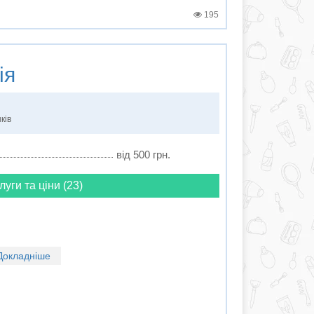
195
ія
ків
від 500 грн.
луги та ціни (23)
Докладніше