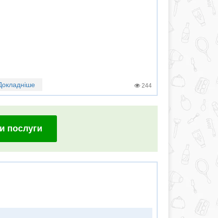
Докладніше
244
и послуги