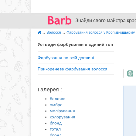
Знайди свого майстра кра
→
Волосся
→
Фарбування волосся у Кропивницькому
Усі види фарбування в єдиний тон
Фарбування по всій довжині
Прикореневе фарбування волосся
Ш
Галерея :
балаяж
омбре
мелірування
колорування
блонд
тотал
блонд