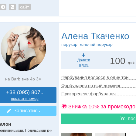
сайт
Алена Ткаченко
перукар, жіночий перукар
100
Додати
дзвін
відгук
Фарбування волосся в один тон
на Barb вже 4р 3м
Фарбування по всій довжині
+38 (095) 807..
Прикореневе фарбування
показати номер
🎁 Знижка 10% за промокодо
Записатись
Усі пос
алон
ропивницький, Подільський р-н