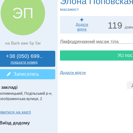
Элона Поповска
ЭП
масажист
119
Додати
дзвін
відгук
Лімфодренажний масаж тіла
на Barb вже 5р 5м
Усі пос
+38 (050) 699..
показати номер
Додати відгук
Записатись
 закладі
ропивницький, Подільський р-н,
реображенська вулиця, 2
ивитися на карті
Виїзд додому