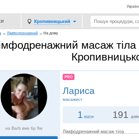
Україн
си
Кропивницький
а
→
Лімфодренажний
→
На дому
імфодренажний масаж тіла 
Кропивницьк
PRO
Лариса
масажист
1
191
відгук
дзві
на Barb вже 6р 9м
Лімфодренажний масаж тіла