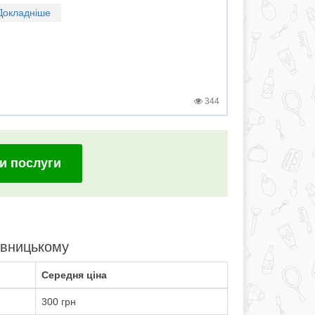
Докладніше
344
и послуги
ивницькому
Середня ціна
300 грн