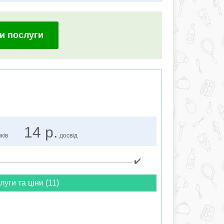
и послуги
14 р.
ків
досвід
✔️
луги та ціни (11)