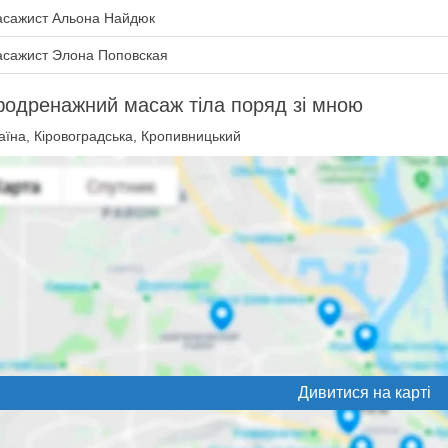
сажист Альона Найдюк
сажист Элона Поповская
одренажний масаж тіла поряд зі мною
їна, Кіровоградська, Кропивницький
Дивитися на карті