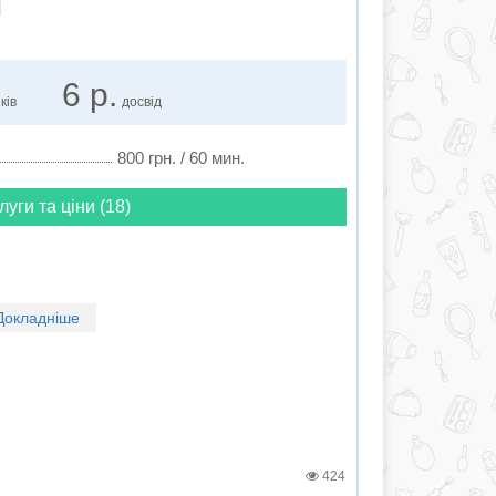
я
6 р.
ків
досвід
800 грн. / 60 мин.
луги та ціни (18)
Докладніше
424