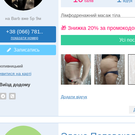
балів
відгук
Лімфодренажний масаж тіла
на Barb вже 5р 9м
🎁 Знижка 20% за промокодо
+38 (066) 781..
показати номер
Усі пос
Записатись
ропивницький
ивитися на карті
Виїзд додому
Додати відгук