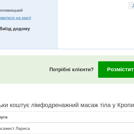
ропивницький
ивитися на карті
Виїзд додому
Розмістит
Потрібні клієнти?
ьки коштує лімфодренажний масаж тіла у Кроп
уга
сажист Лариса