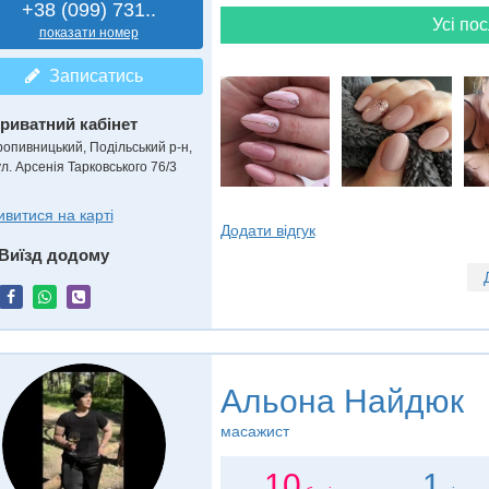
+38 (099) 731..
Усі пос
показати номер
Записатись
риватний кабінет
ропивницький, Подільський р-н,
ул. Арсенія Тарковського 76/3
ивитися на карті
Додати відгук
Виїзд додому
Альона Найдюк
масажист
10
1