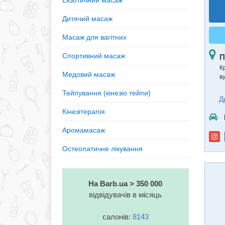
Екзотичний масаж
Дитячий масаж
Масаж для вагітних
Спортивний масаж
П
К
Медовий масаж
в
Тейпування (кінезiо тейпи)
Д
Кінезітерапія
Аромамасаж
Остеопатичне лікування
На Barb.ua > 350 000
відвідувачів в місяць
салонів:
8143