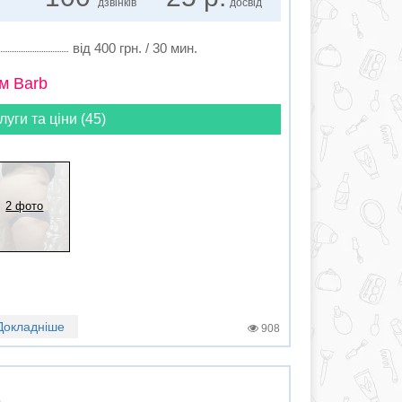
дзвінків
досвід
від 400 грн. / 30 мин.
м Barb
луги та ціни (45)
2 фото
Докладніше
908