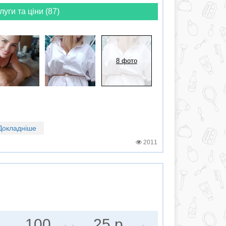
луги та ціни (87)
8 фото
Докладніше
2011
100
25 р.