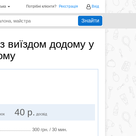
ська
Потрібні клієнти?
Реєстрація
Вхід
Знайти
з виїздом додому у
ому
40 р.
нок
досвід
300 грн. / 30 мин.