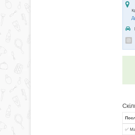
К
Д
Скіл
Посл
✅ Ма