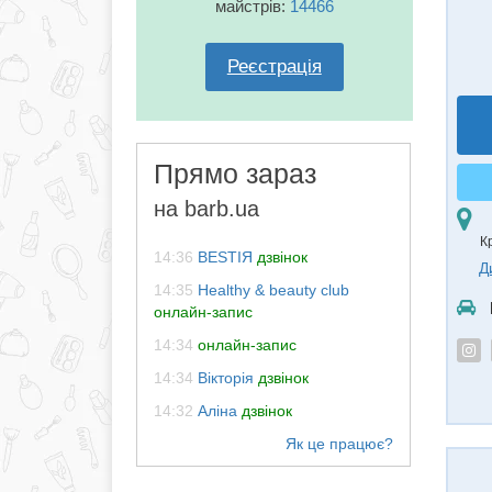
майстрів:
14466
Реєстрація
Прямо зараз
на barb.ua
К
14:36
BESTIЯ
дзвінок
Д
14:35
Healthy & beauty club
онлайн-запис
14:34
онлайн-запис
14:34
Вікторія
дзвінок
14:32
Аліна
дзвінок