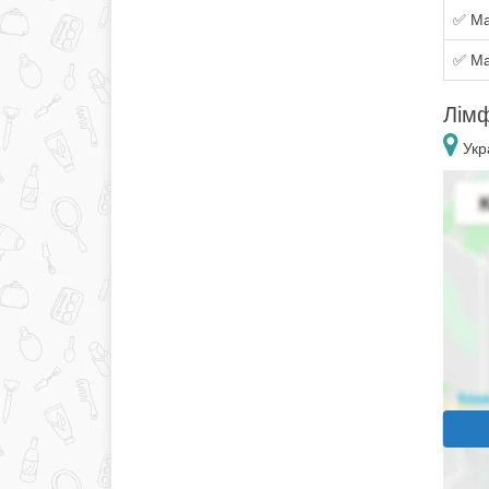
✅ Ма
✅ Ма
Лімф
Укра