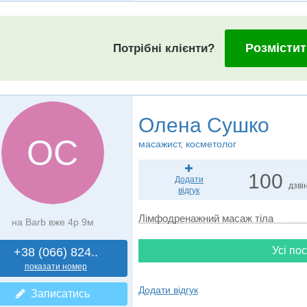
Розмістит
Потрібні клієнти?
Олена Сушко
ОС
масажист, косметолог
100
Додати
дзвін
відгук
Лімфодренажний масаж тіла
на Barb вже 4р 9м
Усі пос
+38 (066) 824..
показати номер
Додати відгук
Записатись