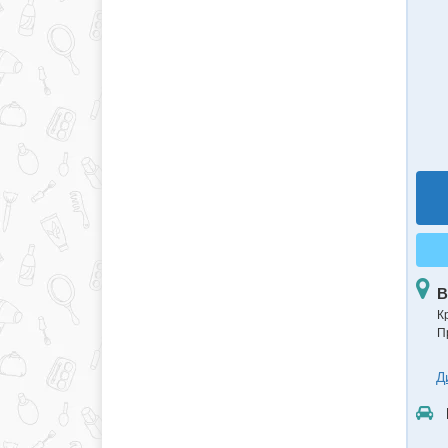
В
К
П
Д