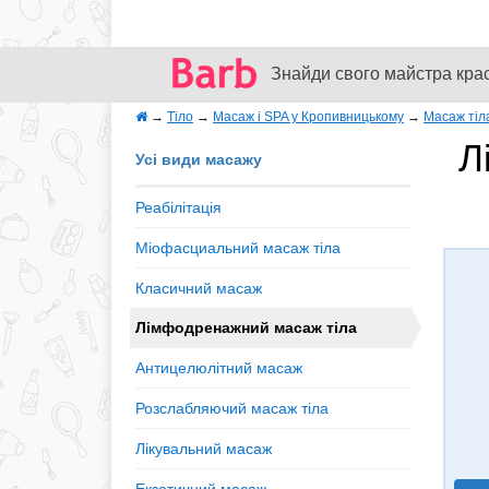
Знайди свого майстра кра
→
Тіло
→
Масаж і SPA у Кропивницькому
→
Масаж тіл
Л
Усі види масажу
Реабілітація
Міофасциальний масаж тіла
Класичний масаж
Лімфодренажний масаж тіла
Антицелюлітний масаж
Розслабляючий масаж тіла
Лікувальний масаж