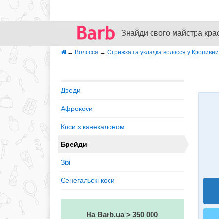
Знайди свого майстра кра
→
Волосся
→
Стрижка та укладка волосся у Кропивн
Дреди
Афрокоси
Коси з канекалоном
Брейди
Зiзi
Сенегальскі коси
На Barb.ua > 350 000