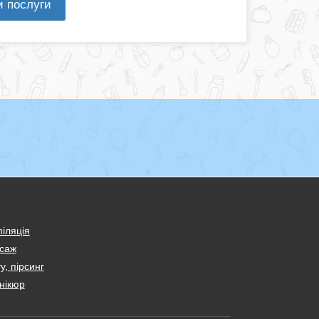
и послуги
іляція
саж
у, пірсинг
нікюр