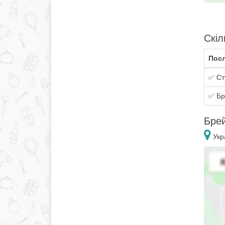
Скіл
Посл
✅ Ст
✅ Бр
Брей
Укра