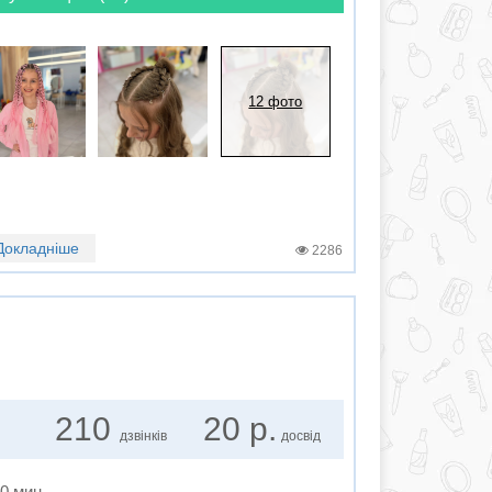
12 фото
Докладніше
2286
210
20 р.
дзвінків
досвід
10 мин.