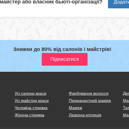
 майстер або власник бьюті-організації?
Додат
Знижки до 80% від салонів і майстрів!
Усі салони краси
Фарбування волосся
Деп
Усі майстри краси
Перманентний макіяж
Ма
Чоловіча стрижка
Макіяж
Тат
Жіноча стрижка
Лазерна епіляція
Ма