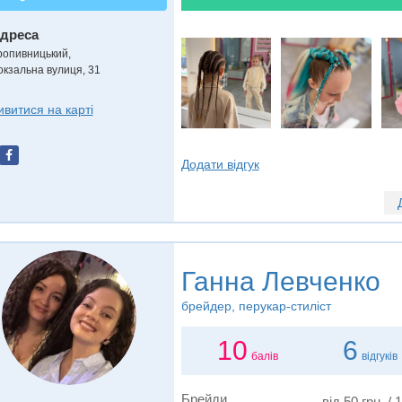
дреса
ропивницький
,
окзальна вулиця, 31
ивитися на карті
Додати відгук
Ганна Левченко
брейдер, перукар-стиліст
10
6
балів
відгуків
Брейди
від 50 грн. / 