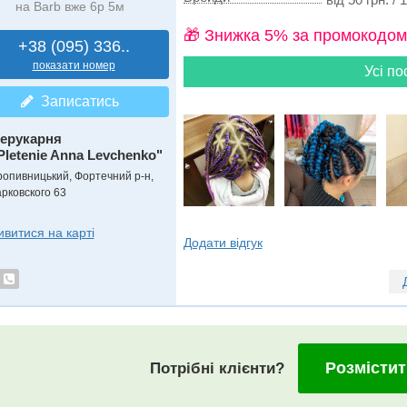
на Barb вже 6р 5м
🎁 Знижка 5% за промокодом
+38 (095) 336..
показати номер
Усі по
Записатись
ерукарня
Pletenie Anna Levchenko"
ропивницький, Фортечний р-н,
арковского 63
ивитися на карті
Додати відгук
Розмістит
Потрібні клієнти?