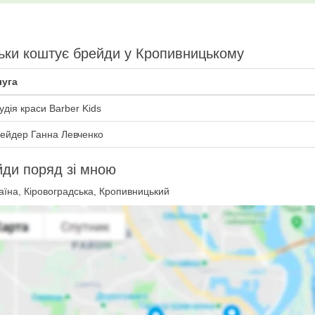
ьки коштує брейди у Кропивницькому
уга
удія краси Barber Kids
ейдер Ганна Левченко
ди поряд зі мною
їна, Кіровоградська, Кропивницький