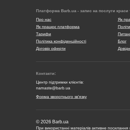
Платформа Barb.ua - запис на послуги краси 
Про нас
Як пр
Як працює платформа
Політи
Тарифи
Питанн
Політика конфіденційності
Блог
Договір оферти
Довід
Контакти:
Центр підтримки клієнтів:
namaste@barb.ua
Форма зворотнього зв'язку
© 2026 Barb.ua
При використанні матеріалів активне посилання