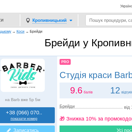
Україн
си
Кропивницький
ицькому
→
Коси
→
Брейди
Брейди у Кропив
PRO
Студія краси
Barb
9.6
12
балів
відгукі
на Barb вже 5р 5м
Брейди
від 
+38 (066) 070..
🎁 Знижка 10% за промокодо
показати номер
Записатись
Усі пос