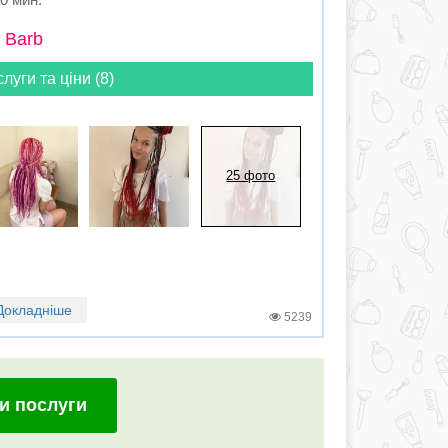
 Barb
слуги та ціни (8)
25 фото
Докладніше
5239
и послуги