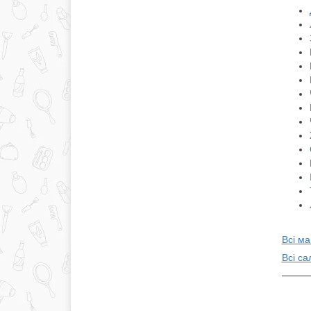
Всі ма
Всі с