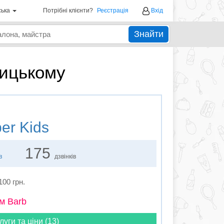
ська
Потрібні клієнти?
Реєстрація
Вхід
Знайти
ницькому
er Kids
175
в
дзвінків
100 грн.
м Barb
луги та ціни (13)