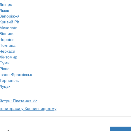
Дніпро
Львів
Запоріжжя
Кривий Ріг
Миколаїв
Вінниця
Чернігів
Полтава
Черкаси
Житомир
Суми
Рівне
Івано-Франківськ
Тернопіль
Луцьк
йстри: Плетення кіс
алони краси у Кропивницькому