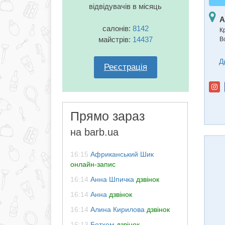
відвідувачів в місяць
А
салонів:
8142
К
майстрів:
14437
В
Д
Реєстрація
Прямо зараз
на barb.ua
16:15
Африканський Шик
онлайн-запис
16:14
Анна Шпичка
дзвінок
16:14
Анна
дзвінок
16:14
Алина Кирилова
дзвінок
16:13
Бетхем
дзвінок