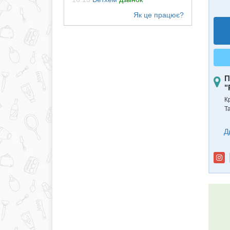
П
"
К
Т
Д