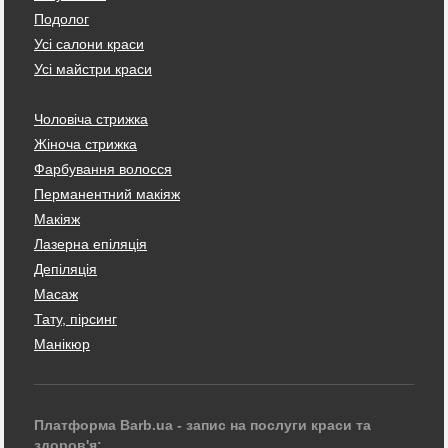
Подолог
Усі салони краси
Усі майстри краси
Чоловіча стрижка
Жіноча стрижка
Фарбування волосся
Перманентний макіяж
Макіяж
Лазерна епіляція
Депіляція
Масаж
Тату, пірсинг
Манікюр
Платформа Barb.ua - запис на послуги краси та
здоров'я: