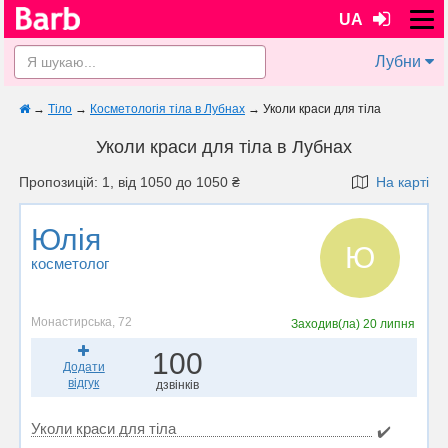
UA
Лубни
→
Тіло
→
Косметологія тіла в Лубнах
→
Уколи краси для тіла
Уколи краси для тіла в Лубнах
Пропозицій: 1, від 1050 до 1050 ₴
На карті
Юлія
Ю
косметолог
Монастирська, 72
Заходив(ла)
20 липня
100
Додати
відгук
дзвінків
Уколи краси для тіла
✔️