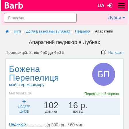
UA
Лубни
→
Нігті
→
Догляд за ногами в Лубнах
→
Педикюр
→
Апаратний
Апаратний педикюр в Лубнах
Пропозицій: 2, від 450 до 450 ₴
На карті
Божена
БП
Перепелиця
майстер манікюру
Мистецька, 26
Перевірено
5 червня
102
16 р.
Додати
відгук
дзвінка
досвід
Педикюр
від 300 грн. / 60 мин.