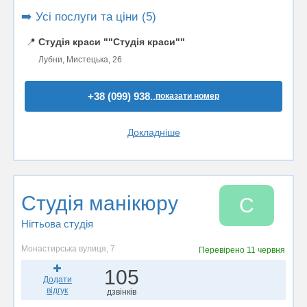
➡️ Усі послуги та ціни (5)
📍
Студія краси ""Студія краси""
Лубни, Мистецька, 26
+38 (099) 938..
показати номер
Докладніше
Студія манікюру
С
Нігтьова студія
Монастирська вулиця, 7
Перевірено
11 червня
105
Додати
відгук
дзвінків