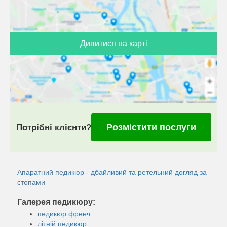
Дивитися на карті
Розмістити послуги
Потрібні клієнти?
Апаратний педикюр - дбайливий та ретельний догляд за
стопами
Галерея педикюру:
педикюр френч
літній педикюр