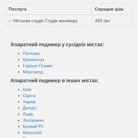
Послуга
Середня ціна
✅ Нігтьова студія Студія манікюру
450 грн
Апаратний педикюр у сусідніх містах:
Полтава
Кременчук
Горішні Плавні
Миргород
Апаратний педикюр в інших містах:
Київ
Одеса
Харків
Дніпро
Львів
Запоріжжя
Кривий Ріг
Миколаїв