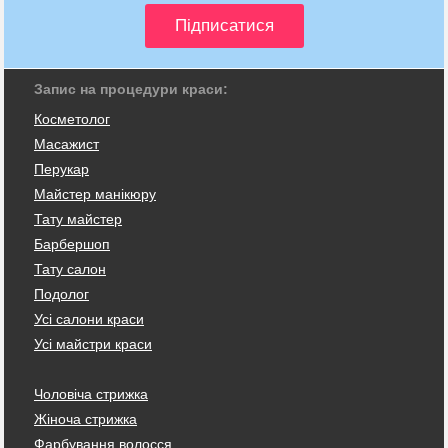
Запис на процедури краси:
Косметолог
Масажист
Перукар
Майстер манікюру
Тату майстер
Барбершоп
Тату салон
Подолог
Усі салони краси
Усі майстри краси
Чоловіча стрижка
Жіноча стрижка
Фарбування волосся