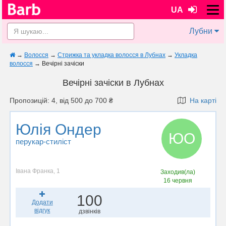
UA
Лубни
→
Волосся
→
Стрижка та укладка волосся в Лубнах
→
Укладка
волосся
→
Вечірні зачіски
Вечірні зачіски в Лубнах
Пропозицій: 4, від 500 до 700 ₴
На карті
Юлія Ондер
ЮО
перукар-стиліст
Івана Франка, 1
Заходив(ла)
16 червня
100
Додати
відгук
дзвінків