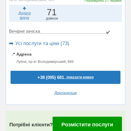
пр-кт Володимирський, 98б
Перевірено
27 червня
71
Додати
відгук
дзвінок
Вечірня зачіска
✔️
➡️ Усі послуги та ціни (73)
📍
Адреса
Лубни, пр-кт Володимирський, 98б
+38 (095) 681..
показати номер
Докладніше
Розмістити послуги
Потрібні клієнти?