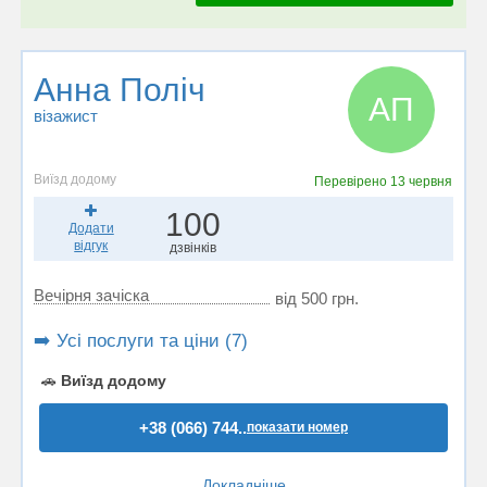
Анна Поліч
АП
візажист
Виїзд додому
Перевірено
13 червня
100
Додати
відгук
дзвінків
Вечірня зачіска
від 500 грн.
➡️ Усі послуги та ціни (7)
🚗
Виїзд додому
+38 (066) 744..
показати номер
Докладніше