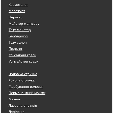
Косметолог
Масажист
Перукар
Майстер манікюру
Тату майстер
Барбершоп
Тату салон
Подолог
Усі салони краси
Усі майстри краси
Чоловіча стрижка
Жіноча стрижка
Фарбування волосся
Перманентний макіяж
Макіяж
Лазерна епіляція
Депіляція