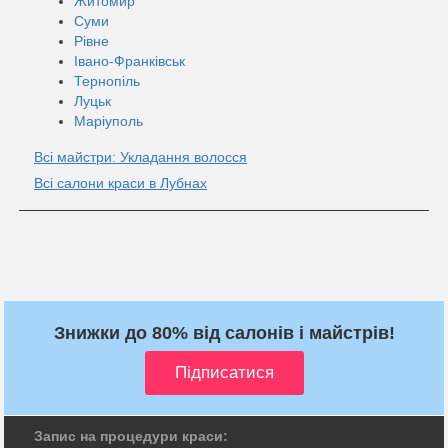
Житомир
Суми
Рівне
Івано-Франківськ
Тернопіль
Луцьк
Маріуполь
Всі майстри: Укладання волосся
Всі салони краси в Лубнах
Знижки до 80% від салонів і майстрів!
Запис на процедури краси: