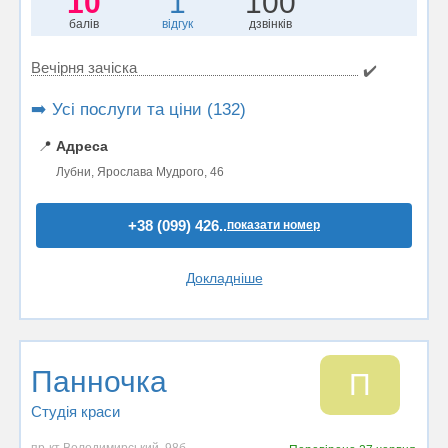
10
1
100
балів
відгук
дзвінків
Вечірня зачіска
✔️
➡️ Усі послуги та ціни (132)
📍
Адреса
Лубни, Ярослава Мудрого, 46
+38 (099) 426..
показати номер
Докладніше
Панночка
П
Студія краси