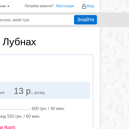
ська
Потрібні клієнти?
Реєстрація
Вхід
Знайти
в Лубнах
13 р.
нок
досвід
600 грн. / 40 мин.
від 550 грн. / 60 мин.
м Barb