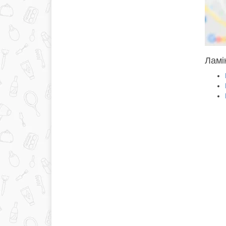
Ламін