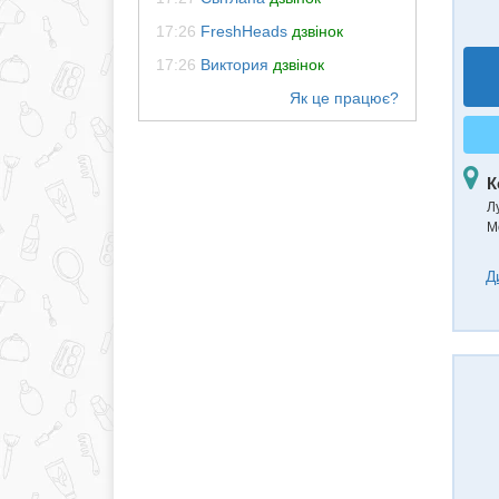
17:26
FreshHeads
дзвінок
17:26
Виктория
дзвінок
К
Л
М
Д