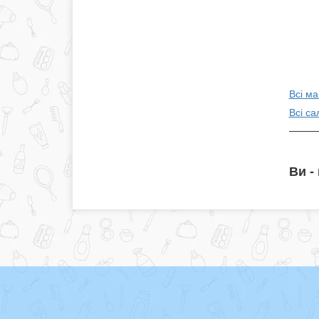
Всі ма
Всі са
Ви -