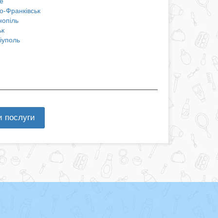
е
о-Франківськ
нопіль
ьк
іуполь
и послуги