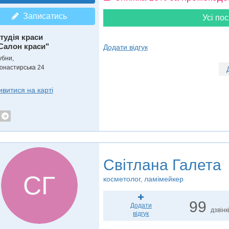
Записатись
Усі пос
тудія краси
Салон краси"
Додати відгук
убни,
онастирська 24
ивитися на карті
Світлана Галета
СГ
косметолог, ламімейкер
99
Додати
дзвінк
відгук