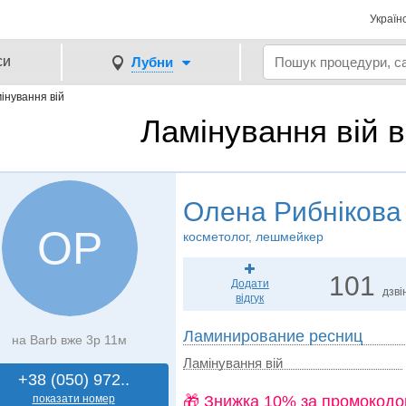
Україн
си
Лубни
інування вій
Ламінування вій 
Олена Рибнікова
ОР
косметолог, лешмейкер
101
Додати
дзві
відгук
Ламинирование ресниц
на Barb вже 3р 11м
Ламінування вій
+38 (050) 972..
показати номер
🎁 Знижка 10% за промокодо