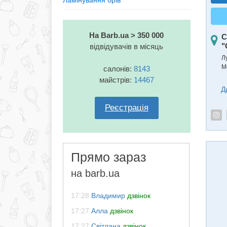
Ламінування брів
На Barb.ua > 350 000
С
"
відвідувачів в місяць
Л
М
салонів:
8143
майстрів:
14467
Д
Реєстрація
Прямо зараз
на barb.ua
17:28
Владимир
дзвінок
17:27
Алла
дзвінок
17:27
Світлана
дзвінок