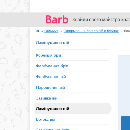
Знайди свого майстра кра
→
Обличчя
→
Оформлення брів та вій в Лубнах
→
Лам
Ламінування вій
Корекція брів
Фарбування брів
Фарбування вій
Нарощення вій
Завивка вій
Ламінування вій
Ботокс вій