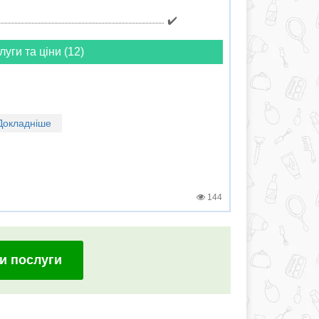
✔️
луги та ціни (12)
Докладніше
144
и послуги