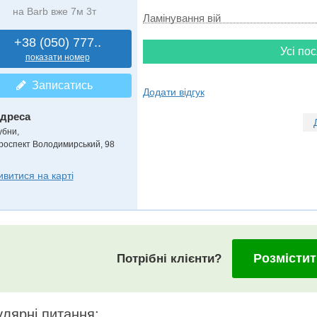
на Barb вже 7м 3т
Ламінування вій
+38 (050) 777..
Усі пос
показати номер
Записатись
Додати відгук
дреса
убни
,
роспект Володимирський, 98
ивитися на карті
Розмістит
Потрібні клієнти?
лярні питання: