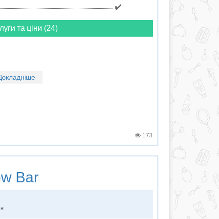
✔️
луги та ціни (24)
Докладніше
173
w Bar
ів