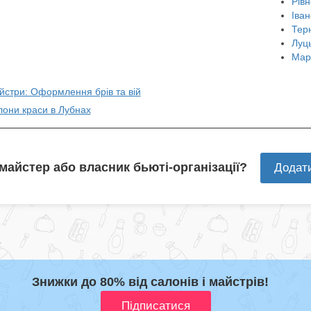
Рівн
Іван
Тер
Луц
Мар
йстри: Оформлення брів та вій
лони краси в Лубнах
 майстер або власник бьюті-організації?
Додат
Знижки до 80% від салонів і майстрів!