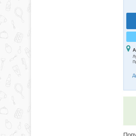
А
Л
П
Д
Попу