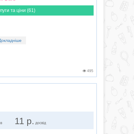
луги та ціни (61)
Докладніше
495
11 р.
ів
досвід