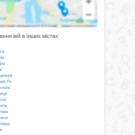
ання вій в інших містах:
са
ів
про
в
оріжжя
ий Ріг
олаїв
ниця
сон
ігів
тава
каси
омир
и