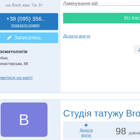
Ламінування вій
на Barb вже 7м 3т
Усі пос
+38 (095) 356..
показати номер
Додати відгук
Записатись
осметологія
убни,
онастирська, 88
ивитися на карті
Студія татужу
Bro
B
98
Додати
дзвінк
відгук