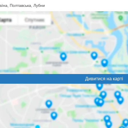
їна, Полтавська, Лубни
Дивитися на карті