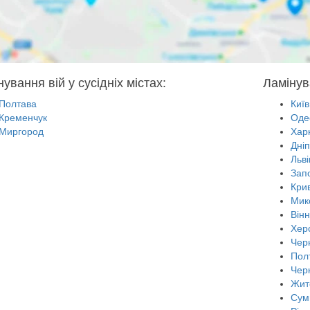
ування вій у сусідніх містах:
Ламінув
Полтава
Київ
Кременчук
Оде
Миргород
Харк
Дні
Льві
Зап
Крив
Мик
Він
Хер
Черн
Пол
Чер
Жит
Сум