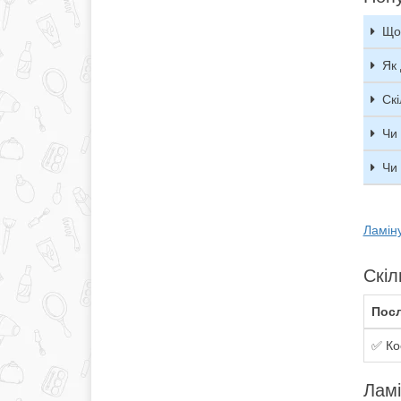
Що
Як 
Скі
Чи
Чи
Ламіну
Скіл
Посл
✅ Ко
Ламі