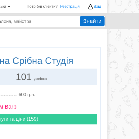
ська
Потрібні клієнти?
Реєстрація
Вхід
Знайти
а Срібна Студія
101
дзвінок
600 грн.
м Barb
луги та ціни (159)