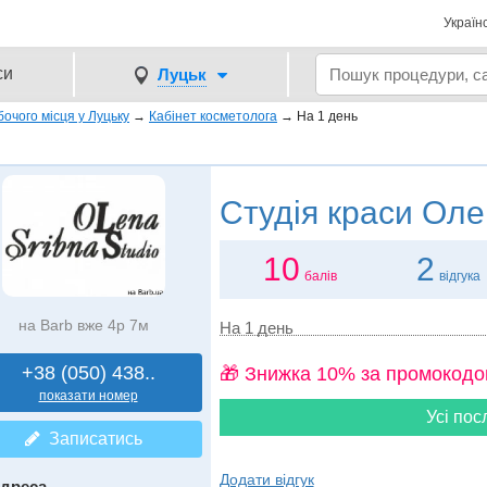
Україн
си
Луцьк
очого місця у Луцьку
→
Кабінет косметолога
→
На 1 день
Студія краси
Олен
10
2
балів
відгука
на Barb вже 4р 7м
На 1 день
+38 (050) 438..
🎁 Знижка 10% за промокодо
показати номер
Усі пос
Записатись
Додати відгук
дреса