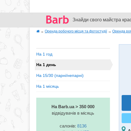
Знайди свого майстра кра
→
Оренда робочого місця та фотостудії
→
Оренда роб
На 1 год
На 1 день
На 15/30 (парні/непарні)
На 1 місяць
На Barb.ua > 350 000
відвідувачів в місяць
салонів:
8136
А