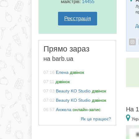
майстрів:
14455
Л
п
Реєстрація
Д
Прямо зараз
на barb.ua
07:16
Елена
дзвінок
07:11
дзвінок
07:03
Beauty KO Studio
дзвінок
07:02
Beauty KO Studio
дзвінок
На 1
06:57
Анжела
онлайн-запис
Укра