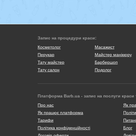
Запис на процедури краси:
Косметолог
Масажист
Перукар
Майстер манікюру
Тату майстер
Барбершоп
Тату салон
Подолог
Платформа Barb.ua - запис на послуги краси 
Про нас
Як пр
Як працює платформа
Політи
Тарифи
Питанн
Політика конфіденційності
Блог
Договір оферти
Довід