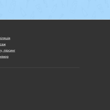
іляція
саж
у, пірсинг
нікюр