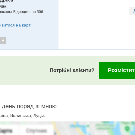
уцьк
,
роспект Відродження 50б
ивитися на карті
Розмістит
Потрібні клієнти?
 день поряд зі мною
їна, Волинська, Луцьк