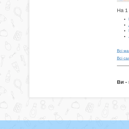
На 1 
Всі ма
Всі са
Ви -