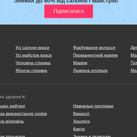
Знижки до 80% від салонів і майстрів!
Усі салони краси
Фарбування волосся
Деп
Усі майстри краси
Перманентний макіяж
Ма
Чоловіча стрижка
Макіяж
Тат
Жіноча стрижка
Лазерна епіляція
Ма
та здоров'я:
ацює рейтинг
Навчальні програми
ка використання cookie
Вакансії
я-відповідь
Хештеги
Карта
ник процедур
Знижки в телеграм