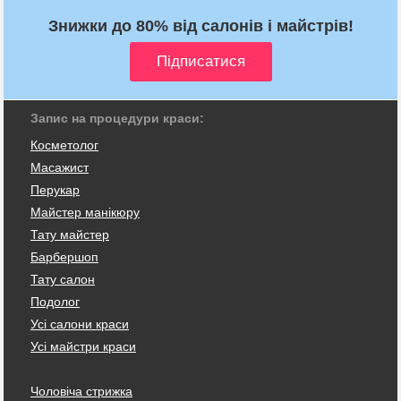
Знижки до 80% від салонів і майстрів!
Запис на процедури краси:
Косметолог
Масажист
Перукар
Майстер манікюру
Тату майстер
Барбершоп
Тату салон
Подолог
Усі салони краси
Усі майстри краси
Чоловіча стрижка