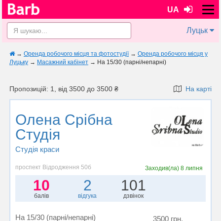
UA
Луцьк
→
Оренда робочого місця та фотостудії
→
Оренда робочого місця у
Луцьку
→
Масажний кабінет
→
На 15/30 (парні/непарні)
Пропозицій: 1, від 3500 до 3500 ₴
На карті
Олена Срібна
Студія
Студія краси
проспект Відродження 50б
Заходив(ла)
8 липня
10
2
101
балів
відгука
дзвінок
На 15/30 (парні/непарні)
3500 грн.