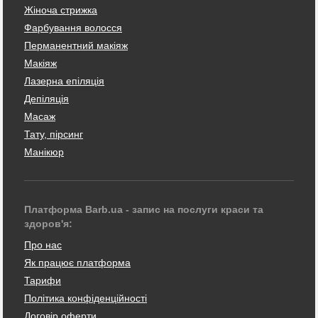
Жіноча стрижка
Фарбування волосся
Перманентний макіяж
Макіяж
Лазерна епіляція
Депіляція
Масаж
Тату, пірсинг
Манікюр
Платформа Barb.ua - запис на послуги краси та
здоров'я:
Про нас
Як працює платформа
Тарифи
Політика конфіденційності
Договір оферти