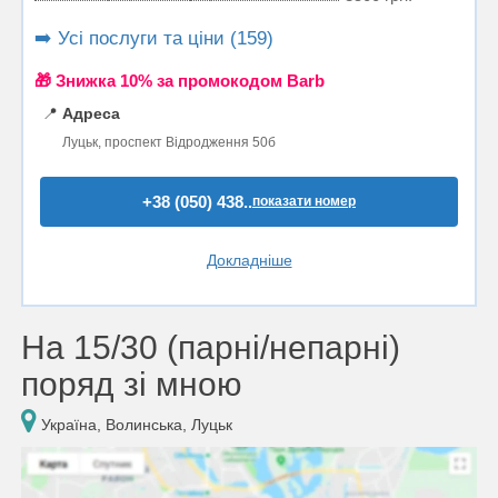
➡️ Усі послуги та ціни (159)
🎁 Знижка 10% за промокодом Barb
📍
Адреса
Луцьк, проспект Відродження 50б
+38 (050) 438..
показати номер
Докладніше
На 15/30 (парні/непарні)
поряд зі мною
Україна, Волинська, Луцьк