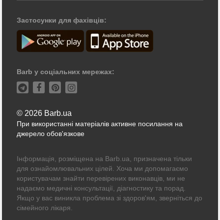
Застосунки для фахівців:
Barb у соціальних мережах:
© 2026 Barb.ua
При використанні матеріалів активне посилання на
джерело обов'язкове
Інформація, розміщена на Barb.ua, призначена тільки
для ознайомлювальних цілей. Хоча ми допомагаємо
користувачам знайти перевірених виконавців, ми не
надаємо медичні консультації, діагностику та порад.
Якщо у вас виникла проблема зі здоров'ям, зверніться до
сімейного лікаря.