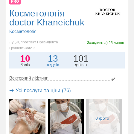
PRO
Косметологія
doctor Khaneichuk
Косметологія
Луцьк, проспект Президента
Заходив(ла)
25 липня
Грушевського 3
10
13
101
балів
відгуків
дзвінок
Векторний ліфтинг
✔️
➡️ Усі послуги та ціни (76)
8 фото