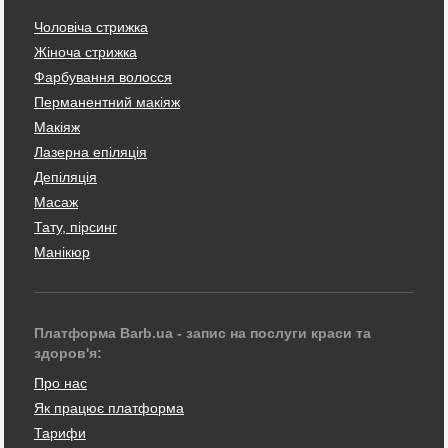
Чоловіча стрижка
Жіноча стрижка
Фарбування волосся
Перманентний макіяж
Макіяж
Лазерна епіляція
Депіляція
Масаж
Тату, пірсинг
Манікюр
Платформа Barb.ua - запис на послуги краси та
здоров'я:
Про нас
Як працює платформа
Тарифи