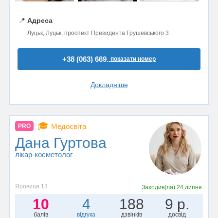
📍
Адреса
Луцьк, Луцьк, проспект Президента Грушевського 3
+38 (063) 669..
показати номер
Докладніше
🎓
Медосвіта
PRO
Дана Гуртова
лікар-косметолог
Яровиця 13
Заходив(ла)
24 липня
10
4
188
9 р.
балів
відгука
дзвінків
досвід