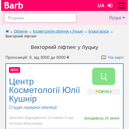
UA
Луцьк
→
Обличчя
→
Косметологія обличчя у Луцьку
→
Ін'єкції краси
→
Векторний ліфтинг
Векторний ліфтинг у Луцьку
Пропозицій: 6, від 3000 до 8000 ₴
На карті
MAX
Ц
Центр
Косметології Юлії
Світло є
Кушнір
Студія лазерної епіляції
проспект Відродження 13 поверх 3 над
Заходив(ла)
24 липня
аптекою Медтехніка