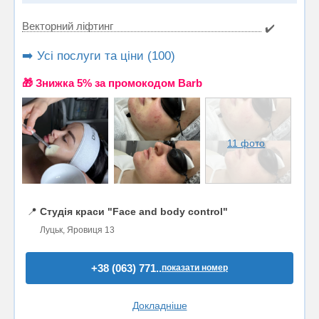
Векторний ліфтинг
✔️
➡️ Усі послуги та ціни (100)
🎁 Знижка 5% за промокодом Barb
11 фото
📍
Студія краси "Face and body control"
Луцьк, Яровиця 13
+38 (063) 771..
показати номер
Докладніше