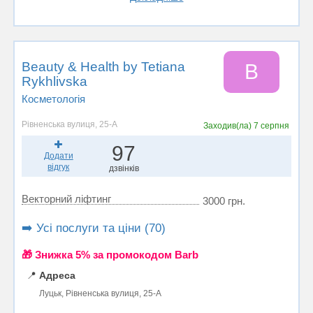
Beauty & Health by Tetiana
B
Rykhlivska
Косметологія
Рівненська вулиця, 25-А
Заходив(ла)
7 серпня
97
Додати
відгук
дзвінків
Векторний ліфтинг
3000 грн.
➡️ Усі послуги та ціни (70)
🎁 Знижка 5% за промокодом Barb
📍
Адреса
Луцьк, Рівненська вулиця, 25-А