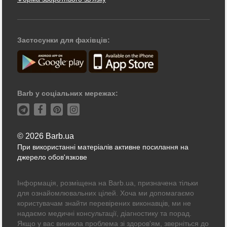
Застосунки для фахівців:
Barb у соціальних мережах:
© 2026 Barb.ua
При використанні матеріалів активне посилання на
джерело обов'язкове
Інформація, розміщена на Barb.ua, призначена тільки
для ознайомлювальних цілей. Хоча ми допомагаємо
користувачам знайти перевірених виконавців, ми не
надаємо медичні консультації, діагностику та порад.
Якщо у вас виникла проблема зі здоров'ям, зверніться до