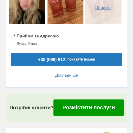
19 фото
📍
Прийом за адресою
Луцьк, Луцьк
+38 (068) 812..
показати номер
Докладніше
Розмістити послуги
Потрібні клієнти?