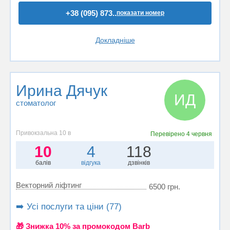
+38 (095) 873..
показати номер
Докладніше
Ирина Дячук
ИД
стоматолог
Привокзальна 10 в
Перевірено
4 червня
10
4
118
балів
відгука
дзвінків
Векторний ліфтинг
6500 грн.
➡️ Усі послуги та ціни (77)
🎁 Знижка 10% за промокодом Barb