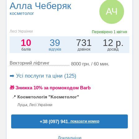
Алла Чеберяк
АЧ
косметолог
Лесі Українки
Перевірено
1 квітня
10
39
731
12 р.
балів
відгуків
дзвінок
досвід
Векторний ліфтинг
8000 грн. / 60 мин.
➡️ Усі послуги та ціни (125)
🎁 Знижка 10% за промокодом Barb
📍
Косметологія "Kосметолог"
Луцьк, Лесі Українки
+38 (097) 941..
показати номер
Докладніше