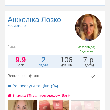
Анжеліка Лозко
косметолог
Луцьк
Заходив(ла)
4 дні тому
9.9
2
106
7 р.
балів
відгука
дзвінків
досвід
Векторний ліфтинг
✔️
➡️ Усі послуги та ціни (94)
🎁 Знижка 5% за промокодом Barb