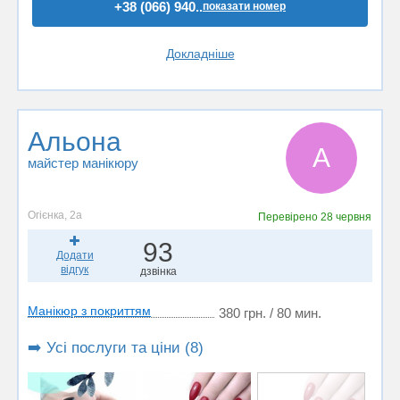
+38 (066) 940..
показати номер
Докладніше
Альона
А
майстер манікюру
Огієнка, 2а
Перевірено
28 червня
93
Додати
відгук
дзвінка
Манікюр з покриттям
380 грн. / 80 мин.
➡️ Усі послуги та ціни (8)