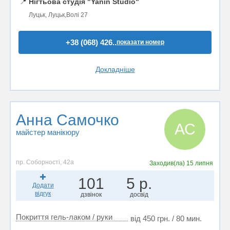
📍
Нігтьова студія "Yanin Studio"
Луцьк, Луцьк,Волі 27
+38 (068) 426..
показати номер
Докладніше
Анна Самочко
АС
майстер манікюру
пр. Соборності, 42а
Заходив(ла)
15 липня
101
5 р.
Додати
відгук
дзвінок
досвід
Покриття гель-лаком / руки
від 450 грн. / 80 мин.