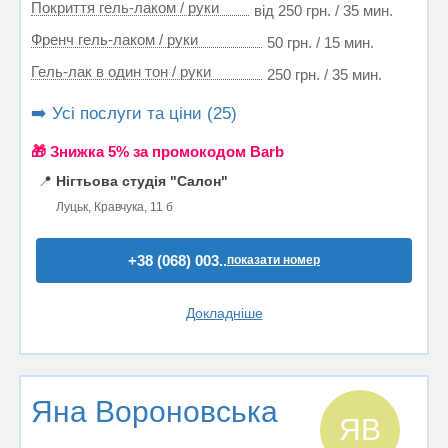
Покриття гель-лаком / руки
від 250 грн. / 35 мин.
Френч гель-лаком / руки
50 грн. / 15 мин.
Гель-лак в один тон / руки
250 грн. / 35 мин.
➡️ Усі послуги та ціни (25)
🎁 Знижка 5% за промокодом Barb
📍
Нігтьова студія "Салон"
Луцьк, Кравчука, 11 б
+38 (068) 003..
показати номер
Докладніше
Яна Вороновська
ЯВ