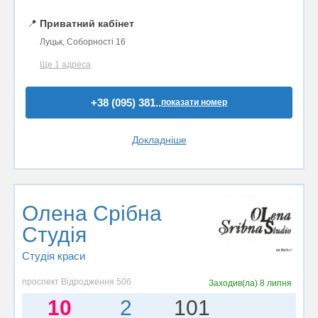
📍
Приватний кабінет
Луцьк, Соборності 16
Ще 1 адреса
+38 (095) 381..
показати номер
Докладніше
Олена Срібна
Студія
Студія краси
проспект Відродження 50б
Заходив(ла)
8 липня
10
2
101