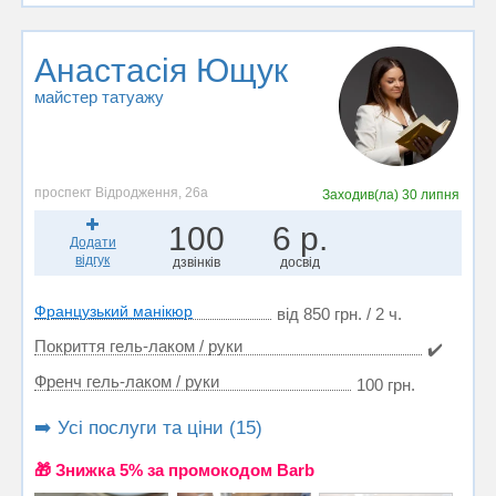
Анастасія Ющук
майстер татуажу
проспект Відродження, 26а
Заходив(ла)
30 липня
100
6 р.
Додати
відгук
дзвінків
досвід
Французький манікюр
від 850 грн. / 2 ч.
Покриття гель-лаком / руки
✔️
Френч гель-лаком / руки
100 грн.
➡️ Усі послуги та ціни (15)
🎁 Знижка 5% за промокодом Barb