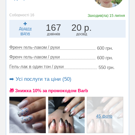
Соборності 16
Заходив(ла)
15 липня
167
20 р.
Додати
відгук
дзвінків
досвід
Френч гель-лаком / руки
600 грн.
Френч гель-лаком / руки
600 грн.
Гель-лак в один тон / руки
550 грн.
➡️ Усі послуги та ціни (50)
🎁 Знижка 10% за промокодом Barb
45 фото