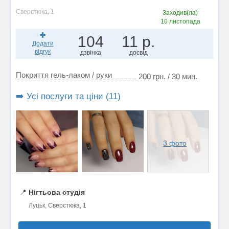
Сверстюка, 1
Заходив(ла)
10 листопада
104
11 р.
Додати
відгук
дзвінка
досвід
Покриття гель-лаком / руки
200 грн. / 30 мин.
➡️ Усі послуги та ціни (11)
3 фото
📍
Нігтьова студія
Луцьк, Сверстюка, 1