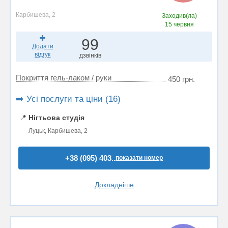
Карбишева, 2
Заходив(ла)
15 червня
99
Додати
відгук
дзвінків
Покриття гель-лаком / руки
450 грн.
➡️ Усі послуги та ціни (16)
📍
Нігтьова студія
Луцьк, Карбишева, 2
+38 (095) 403..
показати номер
Докладніше