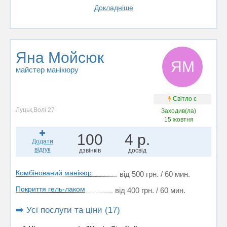
Докладніше
Яна Мойсюк
ЯМ
майстер манікюру
Світло є
Луцьк,Волі 27
Заходив(ла)
15 жовтня
100
4 р.
Додати
відгук
дзвінків
досвід
Комбінований манікюр
від 500 грн. / 60 мин.
Покриття гель-лаком
від 400 грн. / 60 мин.
➡️ Усі послуги та ціни (17)