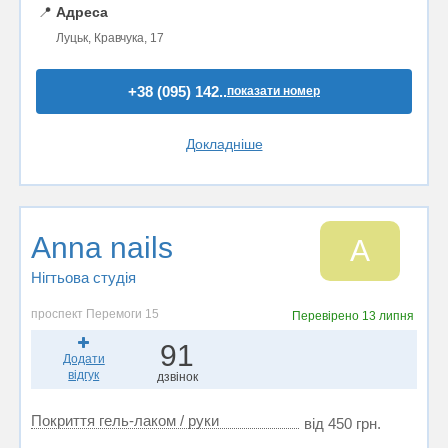
📍
Адреса
Луцьк, Кравчука, 17
+38 (095) 142..
показати номер
Докладніше
Anna nails
A
Нігтьова студія
проспект Перемоги 15
Перевірено
13 липня
91
Додати
відгук
дзвінок
Покриття гель-лаком / руки
від 450 грн.