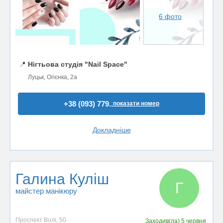
6 фото
📍
Нігтьова студія "Nail Space"
Луцьк, Огієнка, 2а
+38 (093) 779..
показати номер
Докладніше
Галина Куліш
Г
майстер манікюру
Проспект Волі, 50
Заходив(ла)
5 червня