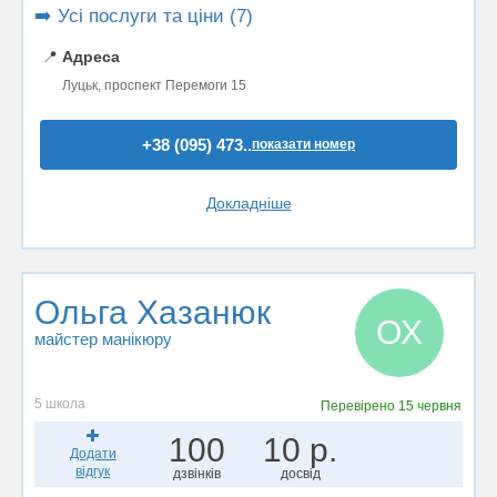
➡️ Усі послуги та ціни (7)
📍
Адреса
Луцьк, проспект Перемоги 15
+38 (095) 473..
показати номер
Докладніше
Ольга Хазанюк
ОХ
майстер манікюру
5 школа
Перевірено
15 червня
100
10 р.
Додати
відгук
дзвінків
досвід