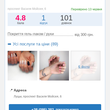
проспект Василя Мойсея, 6
Перевірено
13 червня
4.8
1
101
бала
відгук
дзвінок
Покриття гель-лаком / руки
від 300 грн.
➡️ Усі послуги та ціни (89)
6 фото
📍
Адреса
Луцьк, проспект Василя Мойсея, 6
+38 (095) 382..
показати номер