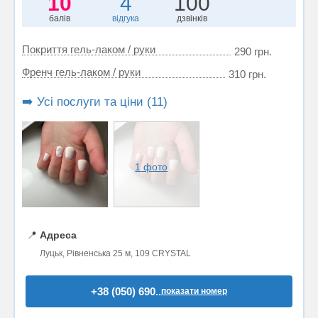
10
4
100
балів
відгука
дзвінків
Покриття гель-лаком / руки
290 грн.
Френч гель-лаком / руки
310 грн.
➡️ Усі послуги та ціни (11)
1 фото
📍
Адреса
Луцьк, Рівненська 25 м, 109 CRYSTAL
+38 (050) 690..
показати номер