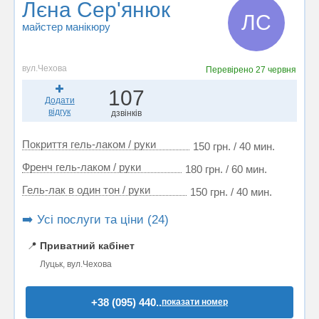
Лєна Сер'янюк
ЛС
майстер манікюру
вул.Чехова
Перевірено
27 червня
107
Додати
відгук
дзвінків
Покриття гель-лаком / руки
150 грн. / 40 мин.
Френч гель-лаком / руки
180 грн. / 60 мин.
Гель-лак в один тон / руки
150 грн. / 40 мин.
➡️ Усі послуги та ціни (24)
📍
Приватний кабінет
Луцьк, вул.Чехова
+38 (095) 440..
показати номер