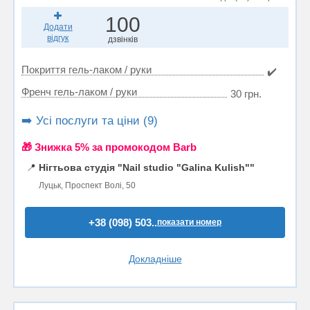
100
Додати
відгук
дзвінків
Покриття гель-лаком / руки
✔️
Френч гель-лаком / руки
30 грн.
➡️ Усі послуги та ціни (9)
🎁 Знижка 5% за промокодом Barb
📍
Нігтьова студія "Nail studio "Galina Kulish""
Луцьк, Проспект Волі, 50
+38 (098) 503..
показати номер
Докладніше