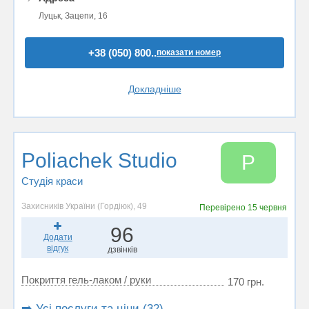
Луцьк, Зацепи, 16
+38 (050) 800..
показати номер
Докладніше
Poliachek Studio
P
Студія краси
Захисників України (Гордіюк), 49
Перевірено
15 червня
96
Додати
відгук
дзвінків
Покриття гель-лаком / руки
170 грн.
➡️ Усі послуги та ціни (32)