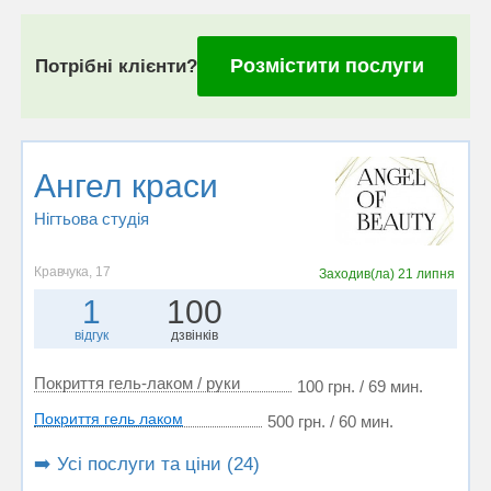
Розмістити послуги
Потрібні клієнти?
Ангел краси
Нігтьова студія
Кравчука, 17
Заходив(ла)
21 липня
1
100
відгук
дзвінків
Покриття гель-лаком / руки
100 грн. / 69 мин.
Покриття гель лаком
500 грн. / 60 мин.
➡️ Усі послуги та ціни (24)