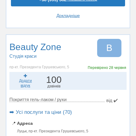
Докладніше
Beauty Zone
B
Студія краси
пр-кт. Президента Грушевського, 5
Перевірено
28 червня
100
Додати
відгук
дзвінків
Покриття гель-лаком / руки
від ✔️
➡️ Усі послуги та ціни (70)
📍
Адреса
Луцьк, пр-кт. Президента Грушевського, 5