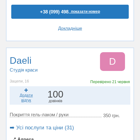
+38 (099) 498..
показати номер
Докладніше
Daeli
D
Студія краси
Зацепи, 16
Перевірено
21 червня
100
Додати
відгук
дзвінків
Покриття гель-лаком / руки
350 грн.
➡️ Усі послуги та ціни (31)
📍
Адреса