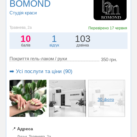
BOMOND
Студія краси
Травнева, 2а
Перевірено
17 червня
10
1
103
балів
відгук
дзвінка
Покриття гель-лаком / руки
350 грн.
➡️ Усі послуги та ціни (90)
30 фото
📍
Адреса
Луцьк, Травнева, 2а