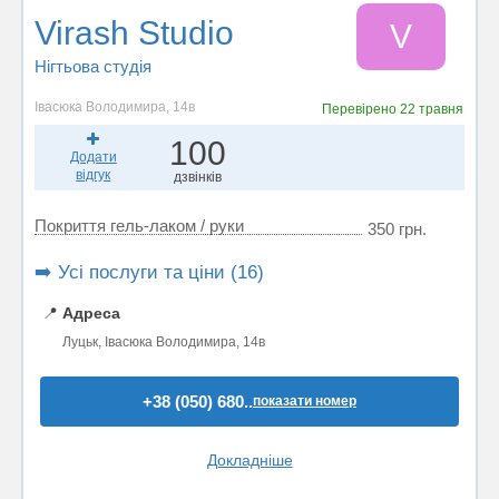
Virash Studio
V
Нігтьова студія
Івасюка Володимира, 14в
Перевірено
22 травня
100
Додати
відгук
дзвінків
Покриття гель-лаком / руки
350 грн.
➡️ Усі послуги та ціни (16)
📍
Адреса
Луцьк, Івасюка Володимира, 14в
+38 (050) 680..
показати номер
Докладніше