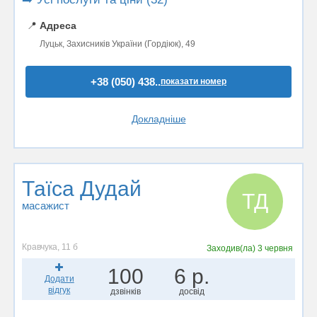
📍
Адреса
Луцьк, Захисників України (Гордіюк), 49
+38 (050) 438..
показати номер
Докладніше
Таїса Дудай
ТД
масажист
Кравчука, 11 б
Заходив(ла)
3 червня
100
6 р.
Додати
відгук
дзвінків
досвід