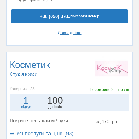
+38 (050) 378..
показати номер
Докладніше
Косметик
Студія краси
Коперника, 36
Перевірено
25 червня
1
100
відгук
дзвінків
Покриття гель-лаком / руки
від 170 грн.
➡️ Усі послуги та ціни (93)