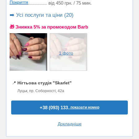
Покриття
від 450 грн. / 75 мин.
➡️ Усі послуги та ціни (20)
🎁 Знижка 5% за промокодом Barb
1 фото
📍
Нігтьова студія "Skarlet"
Луцьк, пр. Соборності, 42а
+38 (093) 133..
показати номер
Докладніше