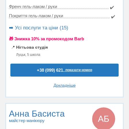
Френч гель-лаком / руки
✔️
Покриття гель-лаком / руки
✔️
➡️ Усі послуги та ціни (15)
🎁 Знижка 10% за промокодом Barb
📍
Нігтьова студія
Луцьк, 5 школа
+38 (099) 621..
показати номер
Докладніше
Анна Басиста
АБ
майстер манікюру