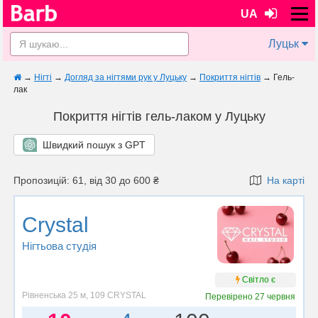
UA
Луцьк
→
Нігті
→
Догляд за нігтями рук у Луцьку
→
Покриття нігтів
→
Гель-
лак
Покриття нігтів гель-лаком у Луцьку
Швидкий пошук з GPT
Пропозицій: 61, від 30 до 600 ₴
На карті
Crystal
Нігтьова студія
Світло є
Рівненська 25 м, 109 CRYSTAL
Перевірено
27 червня