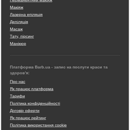
Перманентний макіяж
Макіяж
Лазерна епіляція
Депіляція
Масаж
Тату, пірсинг
Манікюр
Платформа Barb.ua - запис на послуги краси та
здоров'я:
Про нас
Як працює платформа
Тарифи
Політика конфіденційності
Договір оферти
Як працює рейтинг
Політика використання cookie