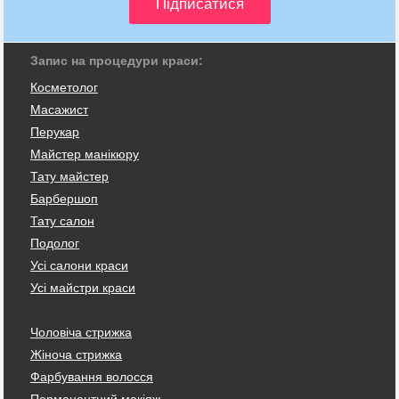
Запис на процедури краси:
Косметолог
Масажист
Перукар
Майстер манікюру
Тату майстер
Барбершоп
Тату салон
Подолог
Усі салони краси
Усі майстри краси
Чоловіча стрижка
Жіноча стрижка
Фарбування волосся