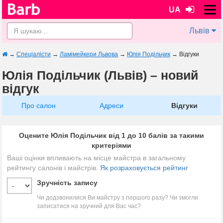
UA
Львів
→
Спеціалісти
→
Ламімейкери Львова
→
Юлія Подільчик
→
Відгуки
Юлія Подільчик (Львів) – новий
відгук
Про салон
Адреси
Відгуки
Оцените Юлія Подільчик від 1 до 10 балів за такими
критеріями
Ваші оцінки впливають на місце майстра в загальному
рейтингу салонів і майстрів.
Як розраховується рейтинг
Зручність запису
Чи додзвонилися Ви майстру з першого разу? Чи змогли
записатися на зручний для Вас час?