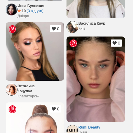
Инна Буянская
10
(3 відгука)
Дніпро
Василиса Крук
Київ
0
0
Виталина
Коцупал
Краматорськ
0
Rumi Beauty
Львів