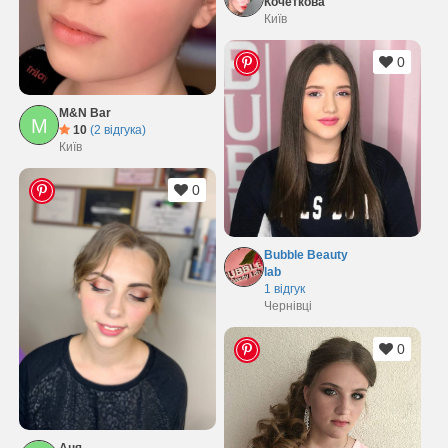
Кочеткова
Київ
0
M&N Bar
M
10
(2 відгука)
Київ
0
Bubble Beauty
lab
1 відгук
Чернівці
0