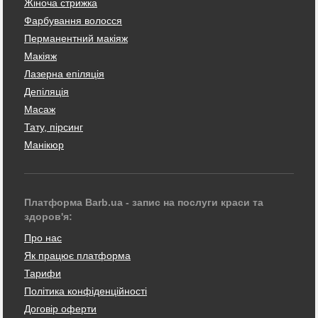
Жіноча стрижка
Фарбування волосся
Перманентний макіяж
Макіяж
Лазерна епіляція
Депіляція
Масаж
Тату, пірсинг
Манікюр
Платформа Barb.ua - запис на послуги краси та
здоров'я:
Про нас
Як працює платформа
Тарифи
Політика конфіденційності
Договір оферти