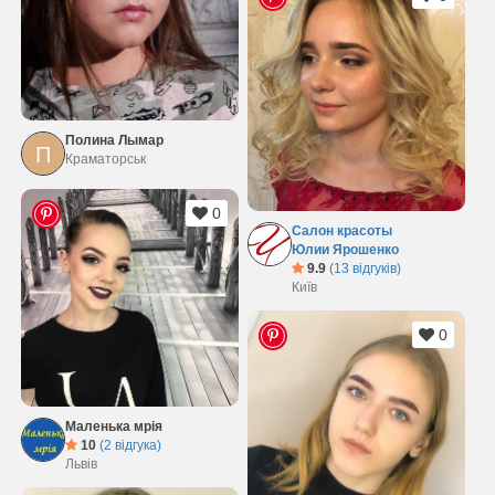
Полина Лымар
П
Краматорськ
0
Салон красоты
Юлии Ярошенко
9.9
(13 відгуків)
Київ
0
Маленька мрія
10
(2 відгука)
Львів