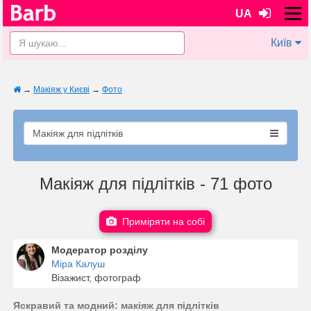
UA
Київ
→
Макіяж у Києві
→
Фото
Макіяж для підлітків
Макіяж для підлітків - 71 фото
Приміряти на собі
Модератор розділу
Міра Калуш
Візажист, фотограф
Яскравий та модний: макіяж для підлітків