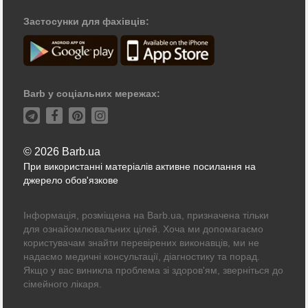
Застосунки для фахівців:
Barb у соціальних мережах:
© 2026 Barb.ua
При використанні матеріалів активне посилання на
джерело обов'язкове
Інформація, розміщена на Barb.ua, призначена тільки
для ознайомлювальних цілей. Хоча ми допомагаємо
користувачам знайти перевірених виконавців, ми не
надаємо медичні консультації, діагностику та порад.
Якщо у вас виникла проблема зі здоров'ям, зверніться до
сімейного лікаря.