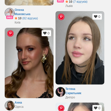
PRO
10
(7 відгуків)
Львів
Олена
Маковська
0
PRO
10
(82 відгука)
Київ
0
Тетяна
Скрильник
Дніпро
Анна
Одеса
0