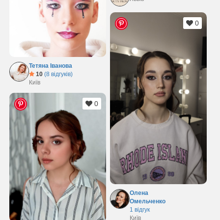
0
Тетяна Іванова
10
(8 відгуків)
Київ
0
Олена
Омельченко
1 відгук
Київ