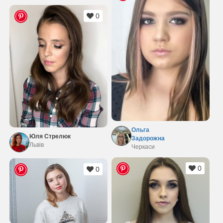
0
Ольга
Юля Стрелюк
Задорожна
Львів
Черкаси
0
0