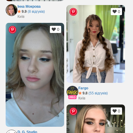
Інна Мокрова
0
9.9
(8 відгуків)
Київ
0
Fargo
9.8
(55 відгуків)
PRO
Київ
0
D. G. Studio