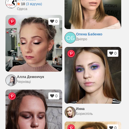
10
(3 відгука)
Одеса
0
Олена Бабенко
ОБ
Дніпро
0
Алла Деменчук
Чернівці
0
Инна
Бориспіль
0