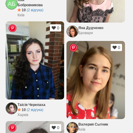
Аня
АБ
Бобровникова
10
(2 відгука)
Київ
0
Яна Дудченко
Бровари
0
Таісія Черепаха
10
(2 відгука)
Харків
Валерия Сытник
0
Київ