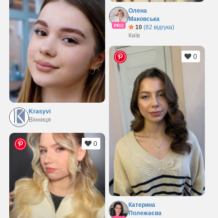
Олена
Маковська
PRO
10
(82 відгука)
Київ
0
Krasyvi
Вінниця
0
Катерина
Полежаєва