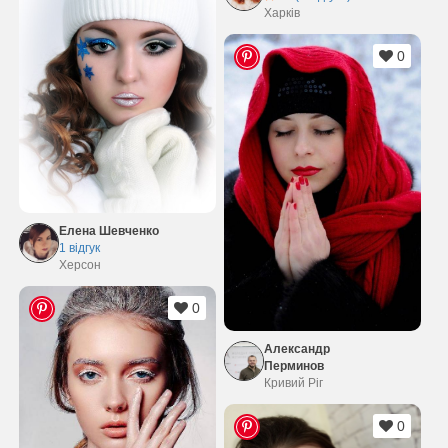
Харків
0
Елена Шевченко
1 відгук
Херсон
0
Александр
Перминов
Кривий Ріг
0