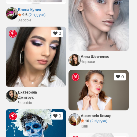
Елена Кулик
9.5
(2 відгука)
Херсон
0
Анна Шевченко
Черкаси
0
Екатерина
Дмитрук
Чернігів
0
Анастасія Комар
10
(2 відгука)
Київ