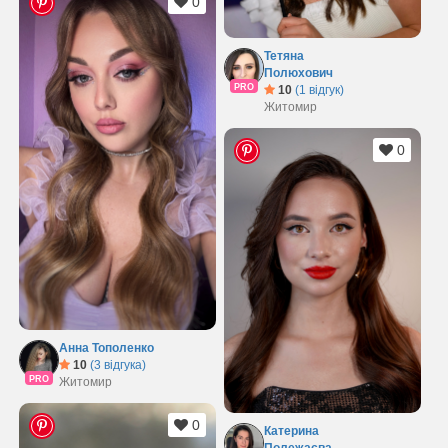
0
Тетяна
Полюхович
PRO
10
(1 відгук)
Житомир
0
Анна Тополенко
10
(3 відгука)
PRO
Житомир
0
Катерина
Полежаєва