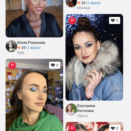
10
(1 відгук)
Вінниця
0
Юлия Романова
10
(1 відгук)
Київ
0
Екатерина
Наточина
Одеса
0