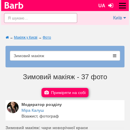
UA
Київ
→
Макіяж у Києві
→
Фото
Зимовий макіяж
Зимовий макіяж - 37 фото
Приміряти на собі
Модератор розділу
Міра Калуш
Візажист, фотограф
Зимовий макіяж: чари новорічної краси