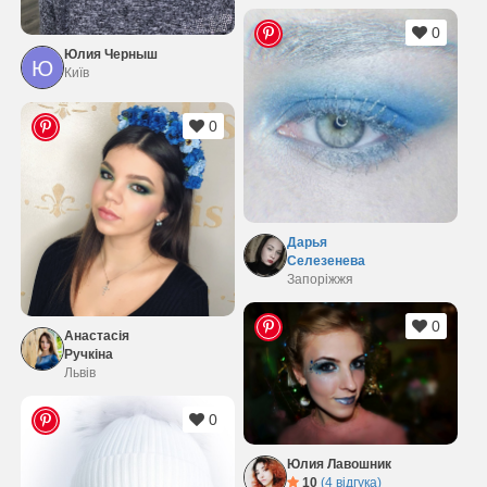
0
Юлия Черныш
Ю
Київ
0
Дарья
Селезенева
Запоріжжя
0
Анастасія
Ручкіна
Львів
0
Юлия Лавошник
10
(4 відгука)