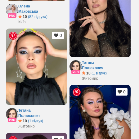
Олена
Маковська
PRO
10
(82 відгука)
Київ
0
Тетяна
Полюхович
PRO
10
(1 відгук)
Житомир
0
Тетяна
Полюхович
PRO
10
(1 відгук)
Житомир