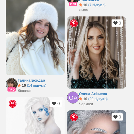
PRO
10
(7 відгуків)
Львів
0
Галина Бондар
10
(14 відгуків)
PRO
Вінниця
Олена Акінчева
ОА
10
(29 відгуків)
0
Черкаси
0