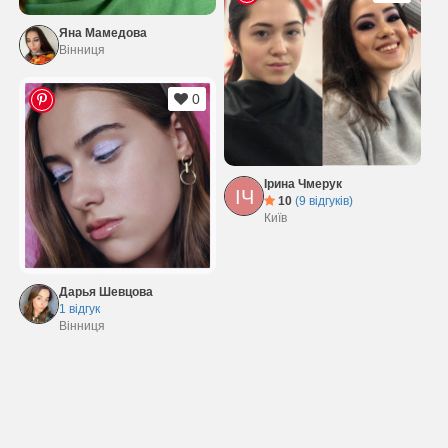
Яна Мамедова
Вінниця
0
Ірина Чмерук
ІЧ
10
(9 відгуків)
Київ
Дарья Шевцова
1 відгук
Вінниця