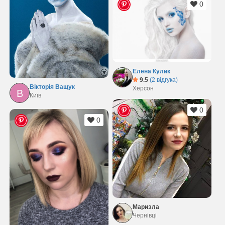
0
Елена Кулик
9.5
(2 відгука)
Вікторія Ващук
Херсон
В
Київ
0
0
Мариэла
Чернівці