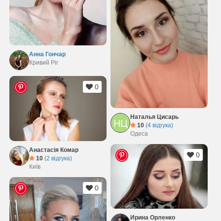
Анна Гончар
Кривий Ріг
0
Наталья Цисарь
НЦ
10
(4 відгука)
Одеса
Анастасія Комар
0
10
(2 відгука)
Київ
0
Ирина Орленко