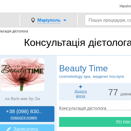
Україн
Маріуполь
ьтація дієтолога
Консультація дієтолога
Beauty Time
cosmetology spa, медичні послуги
77
Додати
дзвінк
відгук
на Barb вже 6р 2м
Консультація дієтолога
+38 (098) 830..
показати номер
Усі пос
Записатись