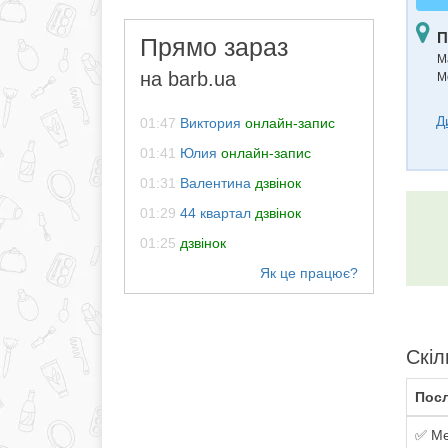
П
Прямо зараз
М
на barb.ua
М
Д
01:47
Виктория
онлайн-запис
01:41
Юлия
онлайн-запис
01:31
Валентина
дзвінок
01:29
44 квартал
дзвінок
01:25
дзвінок
Скіл
Посл
✅ Ме