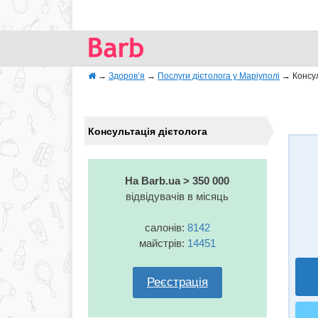
→
Здоров’я
→
Послуги дієтолога у Маріуполi
→
Консул
Консультація дієтолога
На Barb.ua > 350 000
відвідувачів в місяць
салонів:
8142
майстрів:
14451
Реєстрація