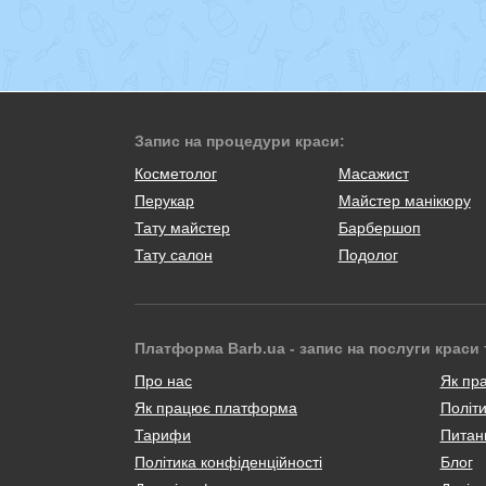
Запис на процедури краси:
Косметолог
Масажист
Перукар
Майстер манікюру
Тату майстер
Барбершоп
Тату салон
Подолог
Платформа Barb.ua - запис на послуги краси 
Про нас
Як пр
Як працює платформа
Політи
Тарифи
Питанн
Політика конфіденційності
Блог