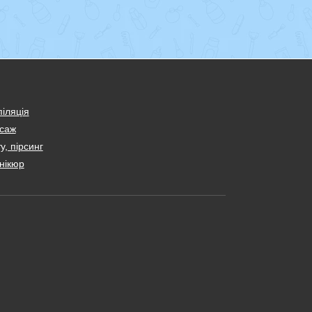
іляція
саж
у, пірсинг
нікюр