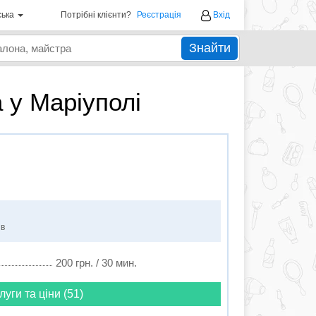
ська
Потрібні клієнти?
Реєстрація
Вхід
Знайти
 у Маріуполi
ів
200 грн. / 30 мин.
луги та ціни (51)