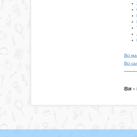
Всі ма
Всі са
Ви -