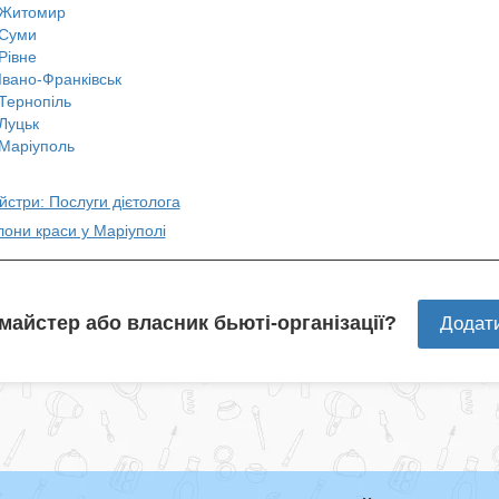
Житомир
Суми
Рівне
Івано-Франківськ
Тернопіль
Луцьк
Маріуполь
йстри: Послуги дієтолога
лони краси у Маріуполi
 майстер або власник бьюті-організації?
Додат