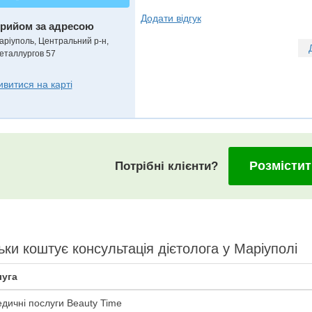
Додати відгук
рийом за адресою
аріуполь, Центральний р-н,
еталлургов 57
ивитися на карті
Розмістит
Потрібні клієнти?
ьки коштує консультація дієтолога у Маріуполi
уга
дичні послуги Beauty Time