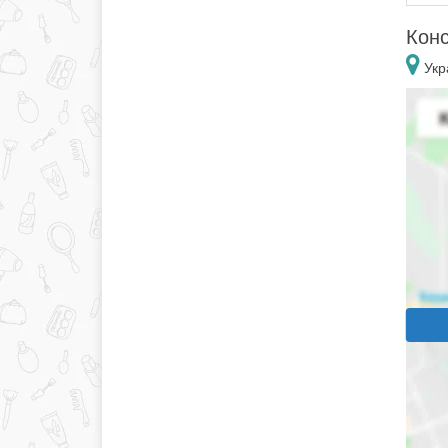
Конс
Укр