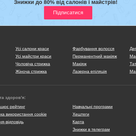
Знижки до 80% від салонів і майстрів!
Усі салони краси
Фарбування волосся
Деп
Усі майстри краси
Перманентний макіяж
Ма
Чоловіча стрижка
Макіяж
Тат
Жіноча стрижка
Лазерна епіляція
Ма
та здоров'я:
ацює рейтинг
Навчальні програми
ка використання cookie
Хештеги
я-відповідь
Карта
Знижки в телеграм