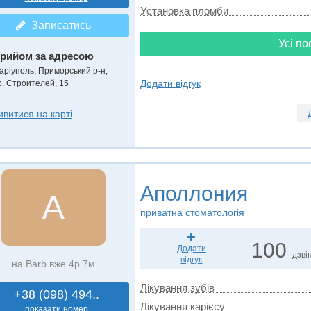
Установка пломби
Записатись
Усі по
рийом за адресою
аріуполь, Приморський р-н,
Додати відгук
р. Строителей, 15
ивитися на карті
Аполлония
А
приватна стоматологія
100
Додати
дзвін
відгук
на Barb вже 4р 7м
Лікування зубів
+38 (098) 494..
Лікування карієсу
показати номер