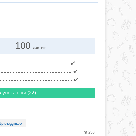
100
дзвінків
✔️
✔️
✔️
луги та ціни (22)
Докладніше
250