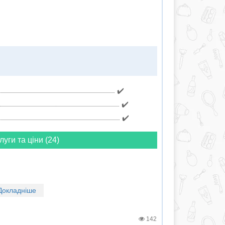
✔️
✔️
✔️
луги та ціни (24)
Докладніше
142