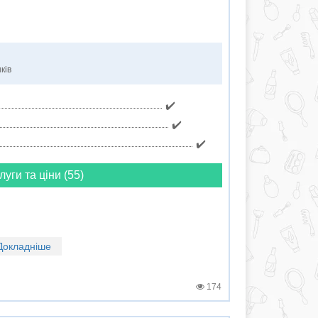
ків
✔️
✔️
✔️
луги та ціни (55)
Докладніше
174