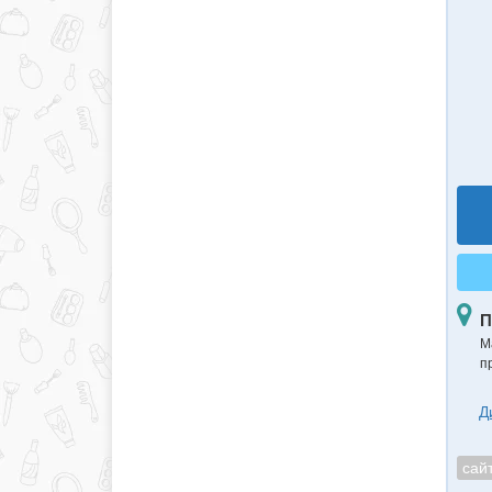
П
М
п
Д
сай