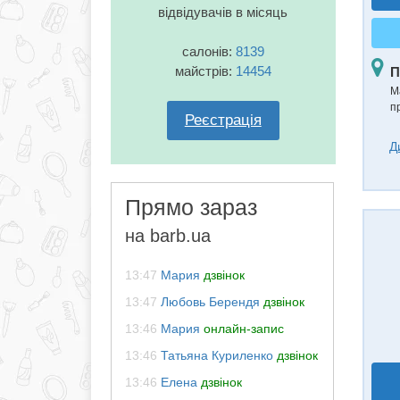
відвідувачів в місяць
салонів:
8139
майстрів:
14454
П
М
п
Реєстрація
Д
Прямо зараз
на barb.ua
13:47
Мария
дзвінок
13:47
Любовь Берендя
дзвінок
13:46
Мария
онлайн-запис
13:46
Татьяна Куриленко
дзвінок
13:46
Елена
дзвінок