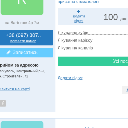
приватна стоматологія
100
Додати
дзвін
відгук
на Barb вже 4р 7м
Лікування зубів
+38 (097) 307..
Лікування карієсу
показати номер
Лікування каналів
Записатись
Усі пос
рийом за адресою
аріуполь, Центральний р-н,
р. Строителей, 72
Додати відгук
ивитися на карті