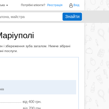
ська
Потрібні клієнти?
Реєстрація
Вхід
Знайти
Маріуполi
н і збереження зуба загалом. Нижче зібрані
ні послуги.
ків
від 400 грн.
від 700 грн.