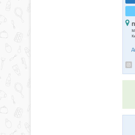
П
М
К
Д