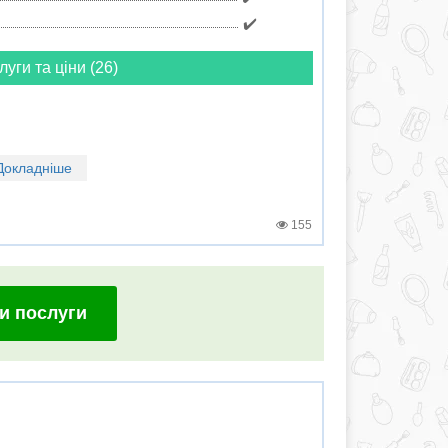
✔️
луги та ціни (26)
Докладніше
155
и послуги