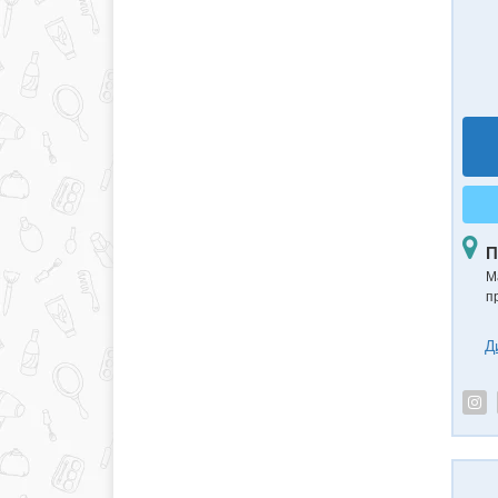
П
М
п
Д