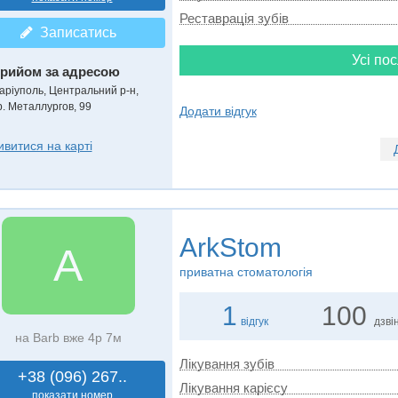
Реставрація зубів
Записатись
Усі пос
рийом за адресою
аріуполь, Центральний р-н,
р. Металлургов, 99
Додати відгук
ивитися на карті
ArkStom
A
приватна стоматологія
1
100
відгук
дзвін
на Barb вже 4р 7м
Лікування зубів
+38 (096) 267..
Лікування карієсу
показати номер