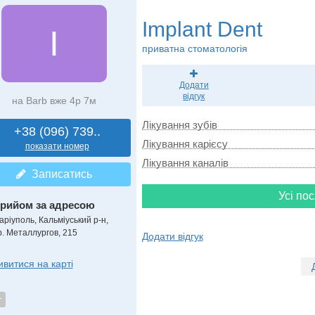
Implant Dent
I
приватна стоматологія
Додати
відгук
на Barb вже 4р 7м
Лікування зубів
+38 (096) 739..
Лікування карієсу
показати номер
Лікування каналів
Записатись
Усі пос
рийом за адресою
аріуполь, Кальміуський р-н,
р. Металлургов, 215
Додати відгук
ивитися на карті
т