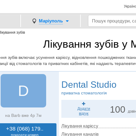
Україн
Маріуполь
Лікування зубів
Лікування зубів у 
ння зубів включає усунення карієсу, відновлення пошкоджених ткани
иції від стоматологів та приватних кабінетів, які надають терапевтич
Dental Studio
D
приватна стоматологія
100
Додати
дзвін
відгук
на Barb вже 4р 7м
Лікування карієсу
+38 (068) 179..
Лікування каналів
показати номер