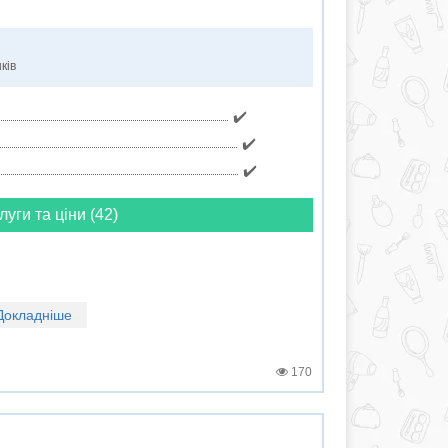
ків
✔️
✔️
✔️
луги та ціни (42)
Докладніше
170