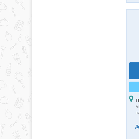
П
М
п
Д