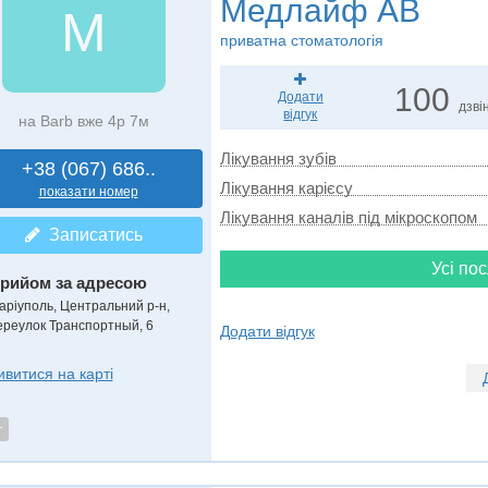
Медлайф АВ
М
приватна стоматологія
100
Додати
дзвін
відгук
на Barb вже 4р 7м
Лікування зубів
+38 (067) 686..
Лікування карієсу
показати номер
Лікування каналів під мікроскопом
Записатись
Усі пос
рийом за адресою
аріуполь, Центральний р-н,
ереулок Транспортный, 6
Додати відгук
ивитися на карті
т