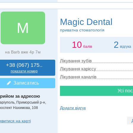
Magic Dental
M
приватна стоматологія
10
2
балів
відгука
на Barb вже 4р 7м
Лікування зубів
+38 (067) 175..
Лікування карієсу
показати номер
Лікування каналів
Записатись
Усі пос
рийом за адресою
аріуполь, Приморський р-н,
Додати відгук
роспект Нахимова, 108
ивитися на карті