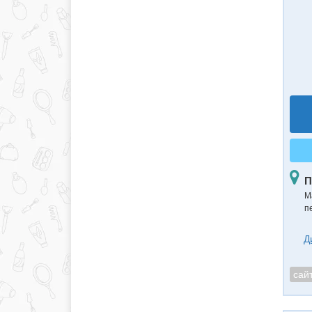
П
М
п
Д
сай