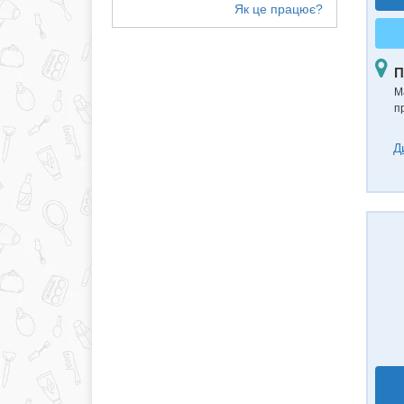
П
М
п
Д