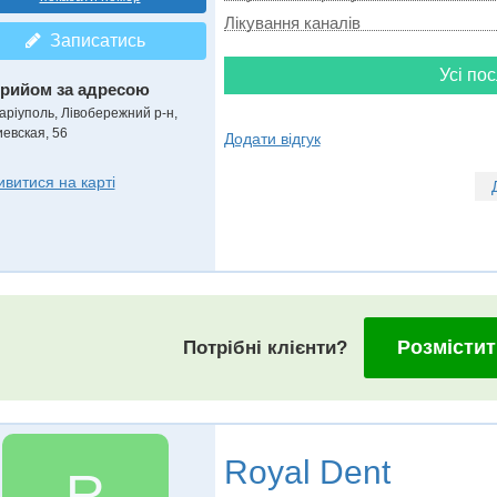
Лікування каналів
Записатись
Усі пос
рийом за адресою
аріуполь, Лівобережний р-н,
иевская, 56
Додати відгук
ивитися на карті
Розмістит
Потрібні клієнти?
Royal Dent
R