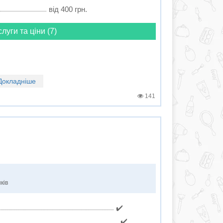
від 400 грн.
слуги та ціни (7)
Докладніше
141
ків
✔️
✔️