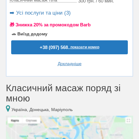
300 грн. / 60 мин.
➡️ Усі послуги та ціни (3)
🎁 Знижка 20% за промокодом Barb
🚗
Виїзд додому
+38 (097) 568..
показати номер
Докладніше
Класичний масаж поряд зі
мною
Україна, Донецька, Маріуполь