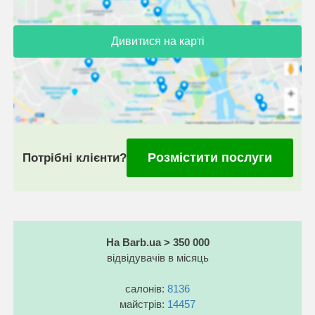
Дивитися на карті
Розмістити послуги
Потрібні клієнти?
На Barb.ua > 350 000
відвідувачів в місяць
салонів:
8136
майстрів:
14457