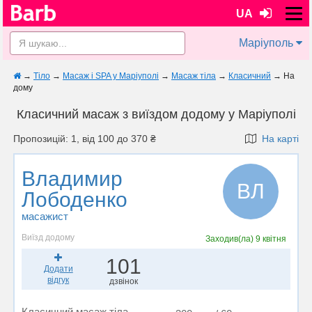
UA
Маріуполь
→
Тіло
→
Масаж і SPA у Маріуполi
→
Масаж тіла
→
Класичний
→
На
дому
Класичний масаж з виїздом додому у Маріуполi
Пропозицій: 1, від 100 до 370 ₴
На карті
Владимир
ВЛ
Лободенко
масажист
Виїзд додому
Заходив(ла)
9 квітня
101
Додати
відгук
дзвінок
Класичний масаж тіла