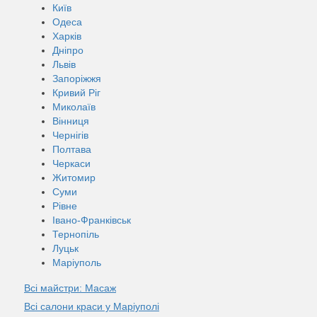
Київ
Одеса
Харків
Дніпро
Львів
Запоріжжя
Кривий Ріг
Миколаїв
Вінниця
Чернігів
Полтава
Черкаси
Житомир
Суми
Рівне
Івано-Франківськ
Тернопіль
Луцьк
Маріуполь
Всі майстри: Масаж
Всі салони краси у Маріуполi