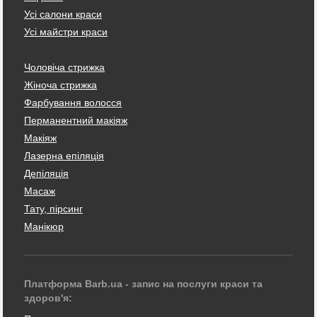
Усі салони краси
Усі майстри краси
Чоловіча стрижка
Жіноча стрижка
Фарбування волосся
Перманентний макіяж
Макіяж
Лазерна епіляція
Депіляція
Масаж
Тату, пірсинг
Манікюр
Платформа Barb.ua - запис на послуги краси та
здоров'я: