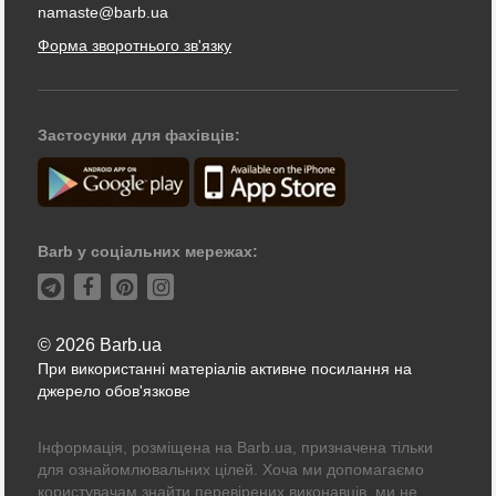
namaste@barb.ua
Форма зворотнього зв'язку
Застосунки для фахівців:
Barb у соціальних мережах:
© 2026 Barb.ua
При використанні матеріалів активне посилання на
джерело обов'язкове
Інформація, розміщена на Barb.ua, призначена тільки
для ознайомлювальних цілей. Хоча ми допомагаємо
користувачам знайти перевірених виконавців, ми не