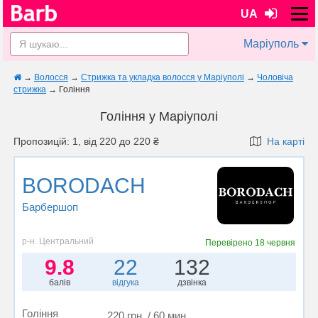
UA
Маріуполь
→
Волосся
→
Стрижка та укладка волосся у Маріуполi
→
Чоловіча
стрижка
→
Гоління
Гоління у Маріуполi
Пропозицій: 1, від 220 до 220 ₴
На карті
BORODACH
Барбершоп
р-н. Центральний
Перевірено
18 червня
9.8
22
132
балів
відгука
дзвінка
Гоління
220 грн. / 60 мин.