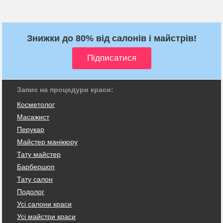
Знижки до 80% від салонів і майстрів!
Запис на процедури краси:
Косметолог
Масажист
Перукар
Майстер манікюру
Тату майстер
Барбершоп
Тату салон
Подолог
Усі салони краси
Усі майстри краси