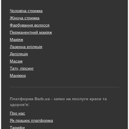
Чоловіча стрижка
Жіноча стрижка
Фарбування волосся
Перманентний макіяж
Макіяж
Лазерна епіляція
Депіляція
Масаж
Тату, пірсинг
Манікюр
Платформа Barb.ua - запис на послуги краси та
здоров'я:
Про нас
Як працює платформа
Тарифи