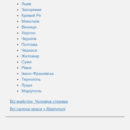
Львів
Запоріжжя
Кривий Ріг
Миколаїв
Вінниця
Херсон
Чернігів
Полтава
Черкаси
Житомир
Суми
Рівне
Івано-Франківськ
Тернопіль
Луцьк
Маріуполь
Всі майстри: Чоловіча стрижка
Всі салони краси у Маріуполi