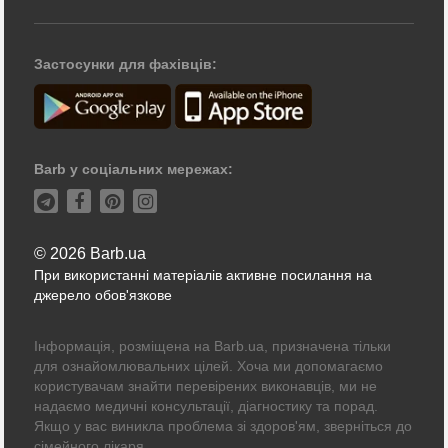
Застосунки для фахівців:
Barb у соціальних мережах:
© 2026 Barb.ua
При використанні матеріалів активне посилання на
джерело обов'язкове
Інформація, розміщена на Barb.ua, призначена тільки
для ознайомлювальних цілей. Хоча ми допомагаємо
користувачам знайти перевірених виконавців, ми не
надаємо медичні консультації, діагностику та порад.
Якщо у вас виникла проблема зі здоров'ям, зверніться до
сімейного лікаря.