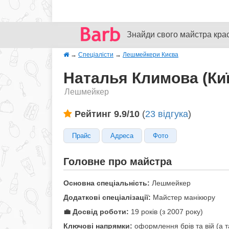
Знайди свого майстра кра
→
Спеціалісти
→
Лешмейкери Києва
Наталья Климова (Киї
Лешмейкер
Рейтинг 9.9/10
(
23 відгука
)
Прайс
Адреса
Фото
Головне про майстра
Основна спеціальність:
Лешмейкер
Додаткові спеціалізації:
Майстер манікюру
💼 Досвід роботи:
19 років (з 2007 року)
Ключові напрямки:
оформлення брів та вій (а т