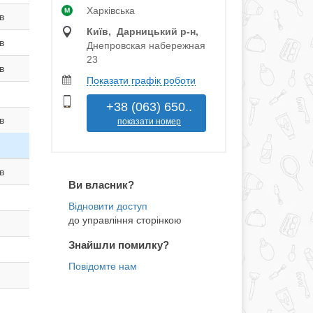
Харківська
M
в
Київ, Дарницький р‑н,
в
Днепровская набережная
23
в
Показати графік роботи
+38 (063) 650..
в
показати номер
в
Ви власник?
до управління сторінкою
Знайшли помилку?