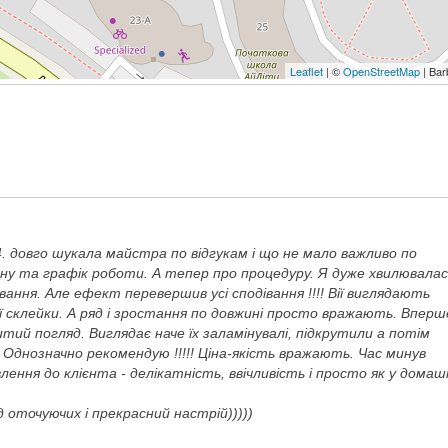
Leaflet
| ©
OpenStreetMap
| Bar
4. довго шукала майстра по відгукам і що не мало важливо по
ну та графік роботи. А тепер про процедуру. Я дуже хвилювалас
ування. Але ефект перевершив усі сподівання !!!! Вії виглядають
ої склейки. А ряд і зростання по довжині просто вражають. Вперш
итий погляд. Виглядає наче їх заламінувалі, підкрутили а потім
. Однозначно рекомендую !!!!! Ціна-якість вражають. Час минув
ння до клієнта - делікатність, ввічливість і просто як у домаш
ід оточуючих і прекрасний настрій)))))