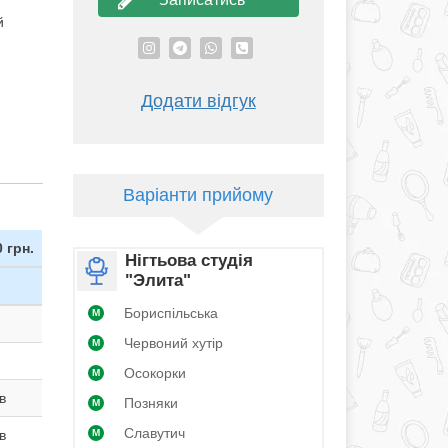
й
Додати відгук
Варіанти прийому
0 грн.
Нігтьова студія
"Элита"
Бориспільська
M
Червоний хутір
M
Осокорки
M
в
Позняки
M
Славутич
в
M