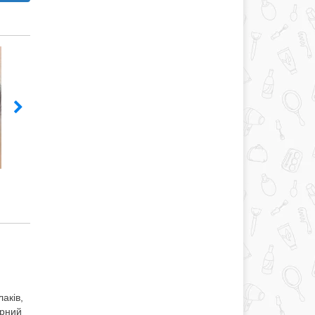
аків,
арний