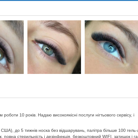
роботи 10 років. Надаю високоякісні послуги нігтьового сервісу, і
 США), до 5 тижнів носка без відшарувань, палітра більше 100 гель-л
, повна стерильність і дезінфекція, безкоштовний WIFI, затишок і г