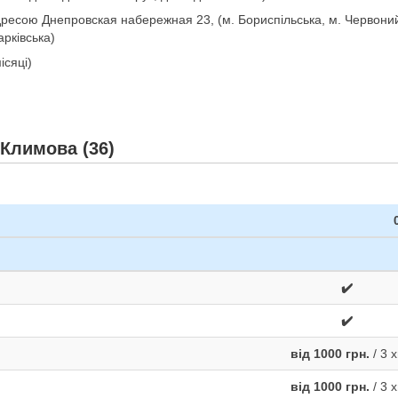
адресою Днепровская набережная 23, (м. Бориспільська, м. Червони
арківська)
ісяці)
 Климова (36)
✔️
✔️
від 1000 грн.
/ 3 х
від 1000 грн.
/ 3 х