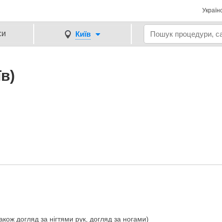
Україн
си
Київ
в)
акож догляд за нігтями рук, догляд за ногами)