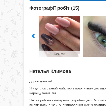
Фотографії робіт (15)
гель-лак
Наталья Климова
Дорогі дівчата!
Я - дипломований майстер з практичним досвідом 
нарощування вій.
Якісна робота і матеріали (виробництво Європи і
всілякі види дизайну, виправлення чужих помилок