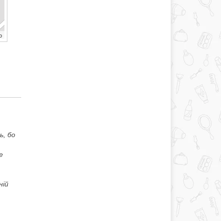
b
ь, бо
е
ній