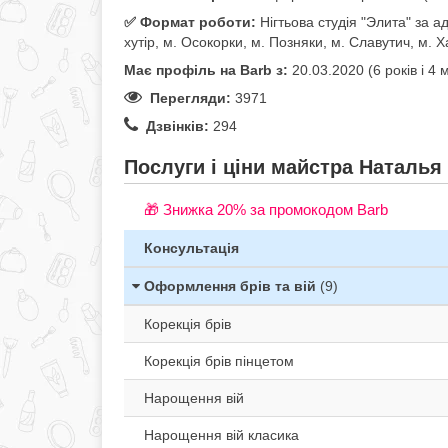
✅️ Формат роботи:
Нігтьова студія "Элита" за 
хутір, м. Осокорки, м. Позняки, м. Славутич, м. Х
Має профіль на Barb з:
20.03.2020 (6 років i 4 м
Перегляди:
3971
Дзвінків:
294
Послуги і ціни майстра Наталья
🎁 Знижка 20% за промокодом Barb
Консультація
Оформлення брів та вій
(9)
Корекція брів
Корекція брів пінцетом
Нарощення вій
Нарощення вій класика