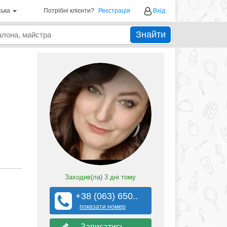
ська
Потрібні клієнти?
Реєстрація
Вхід
Знайти
Заходив(ла)
3 дні тому
+38 (063) 650..
показати номер
Записатись