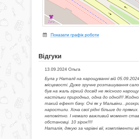
Показати графік роботи
Відгуки
13.09.2024 Ольга
Була у Наталії на нарощуванні вій 05.09.202
місцевості. Дуже зручне розташування сало
був на жаль гіркий досвід не якісного нарощ
настільки природньо, одна до одної!!! Жодн
такий ефект бачу. Очі як у Мальвіни...розкр
наростили. Хоча свої рідні більше до прямих
непомітно. І немало важливий момент ставле
обстановці. 10 зірок!!!!
Наталія, дякую за чарівні вії, компліменти в