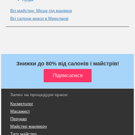
Всі майстри: Місце під манікюр
Всі салони краси в Миколаєві
Знижки до 80% від салонів і майстрів!
Запис на процедури краси:
Косметолог
Масажист
Перукар
Майстер манікюру
Тату майстер