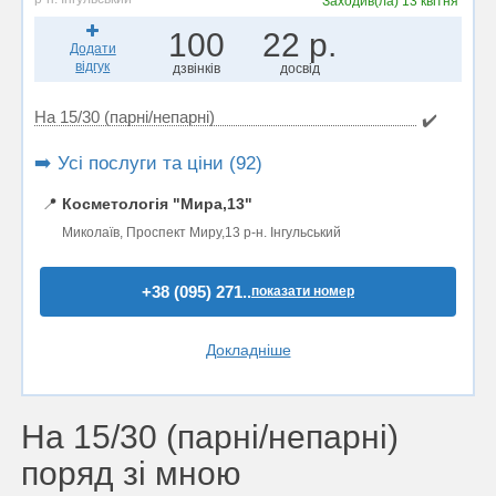
Заходив(ла)
13 квітня
100
22 р.
Додати
відгук
дзвінків
досвід
На 15/30 (парні/непарні)
✔️
➡️ Усі послуги та ціни (92)
📍
Косметологія "Мира,13"
Миколаїв, Проспект Миру,13 р-н. Інгульський
+38 (095) 271..
показати номер
Докладніше
На 15/30 (парні/непарні)
поряд зі мною