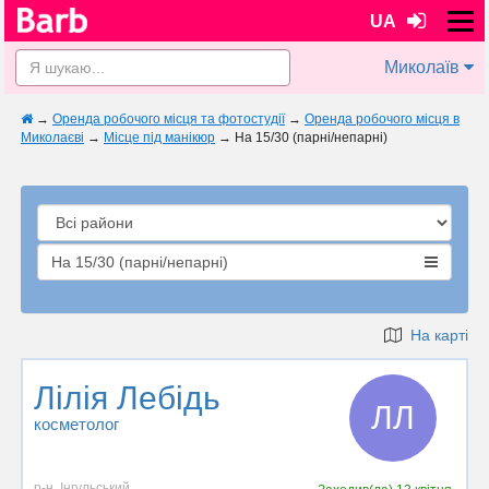
UA
Миколаїв
→
Оренда робочого місця та фотостудії
→
Оренда робочого місця в
Миколаєві
→
Місце під манікюр
→
На 15/30 (парні/непарні)
На 15/30 (парні/непарні)
На карті
Лілія Лебідь
ЛЛ
косметолог
р-н. Інгульський