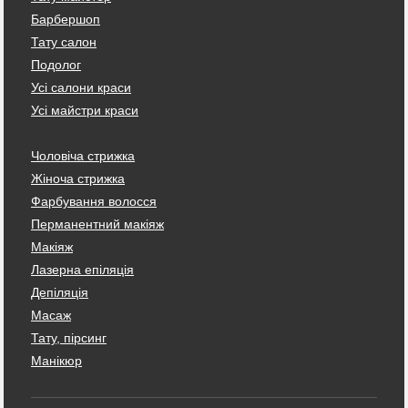
Барбершоп
Тату салон
Подолог
Усі салони краси
Усі майстри краси
Чоловіча стрижка
Жіноча стрижка
Фарбування волосся
Перманентний макіяж
Макіяж
Лазерна епіляція
Депіляція
Масаж
Тату, пірсинг
Манікюр