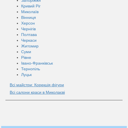
Запоріжжя
Кривий Ріг
Миколаїв
Вінниця
Херсон
Чернігів
Полтава
Черкаси
Житомир
Суми
Рівне
Івано-Франківськ
Тернопіль
Луцьк
Всі майстри: Корекція фігури
Всі салони краси в Миколаєві