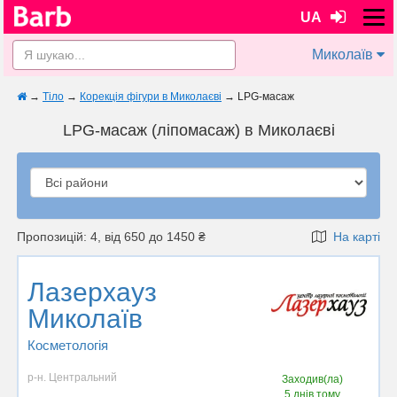
UA
Миколаїв
→
Тіло
→
Корекція фігури в Миколаєві
→
LPG-масаж
LPG-масаж (ліпомасаж) в Миколаєві
Пропозицій: 4, від 650 до 1450 ₴
На карті
Лазерхауз
Миколаїв
Косметологія
р-н. Центральний
Заходив(ла)
5 днів тому