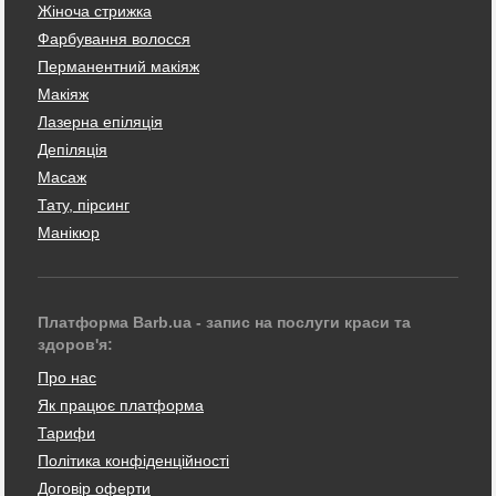
Жіноча стрижка
Фарбування волосся
Перманентний макіяж
Макіяж
Лазерна епіляція
Депіляція
Масаж
Тату, пірсинг
Манікюр
Платформа Barb.ua - запис на послуги краси та
здоров'я:
Про нас
Як працює платформа
Тарифи
Політика конфіденційності
Договір оферти