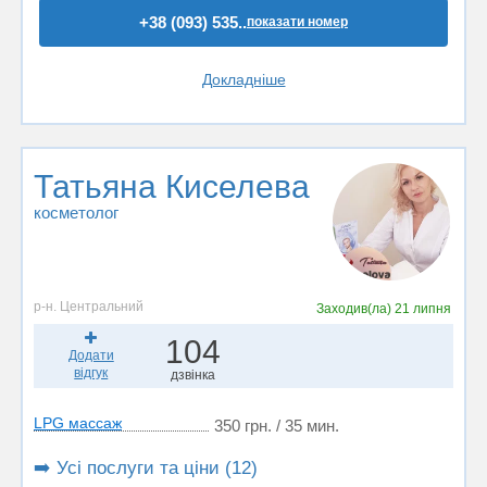
+38 (093) 535..
показати номер
Докладніше
Татьяна Киселева
косметолог
р-н. Центральний
Заходив(ла)
21 липня
104
Додати
відгук
дзвінка
LPG массаж
350 грн. / 35 мин.
➡️ Усі послуги та ціни (12)