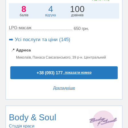
8
4
100
балів
відгука
дзвінків
LPG-масаж
650 грн.
➡️ Усі послуги та ціни (145)
📍
Адреса
Миколаїв, Панаса Саксаганського, 39 р-н. Центральний
+38 (093) 177..
показати номер
Докладніше
Body & Soul
Студія краси