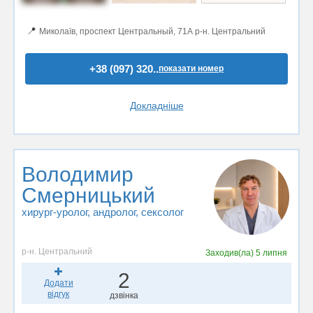
📍
Миколаїв, проспект Центральный, 71А р-н. Центральний
+38 (097) 320..
показати номер
Докладніше
Володимир
Смерницький
хирург-уролог, андролог, сексолог
р-н. Центральний
Заходив(ла)
5 липня
2
Додати
відгук
дзвінка