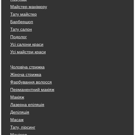
Майстер манікюру
Тату майстер
Барбершоп
Тату салон
Подолог
Усі салони краси
Усі майстри краси
Чоловіча стрижка
Жіноча стрижка
Фарбування волосся
Перманентний макіяж
Макіяж
Лазерна епіляція
Депіляція
Масаж
Тату, пірсинг
Манікюр