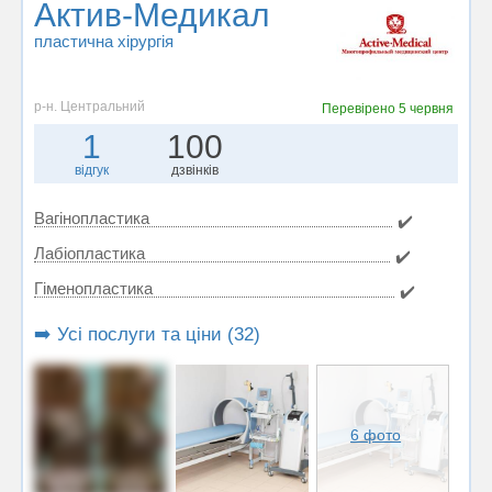
Актив-Медикал
пластична хірургія
р-н. Центральний
Перевірено
5 червня
1
100
відгук
дзвінків
Вагінопластика
✔️
Лабіопластика
✔️
Гіменопластика
✔️
➡️ Усі послуги та ціни (32)
6 фото