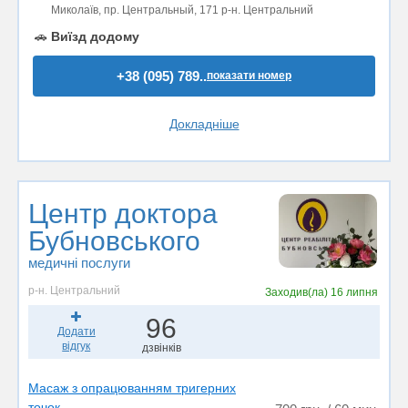
Миколаїв, пр. Центральный, 171 р-н. Центральний
🚗
Виїзд додому
+38 (095) 789..
показати номер
Докладніше
Центр доктора
Бубновського
медичні послуги
р-н. Центральний
Заходив(ла)
16 липня
96
Додати
відгук
дзвінків
Масаж з опрацюванням тригерних
точок