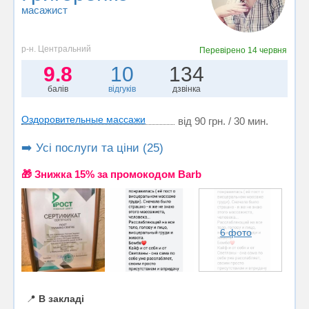
масажист
р-н. Центральний
Перевірено
14 червня
9.8
10
134
балів
відгуків
дзвінка
Оздоровительные массажи
від 90 грн. / 30 мин.
➡️ Усі послуги та ціни (25)
🎁 Знижка 15% за промокодом Barb
6 фото
📍
В закладі