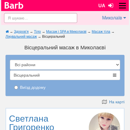
UA
Миколаїв
→
Здоров’я
→
Тіло
→
Масаж і SPA в Миколаєві
→
Масаж тіла
→
Лікувальний масаж
→
Вісцеральний
Вісцеральний масаж в Миколаєві
Вісцеральний
Виїзд додому
На карті
Светлана
Григоренко