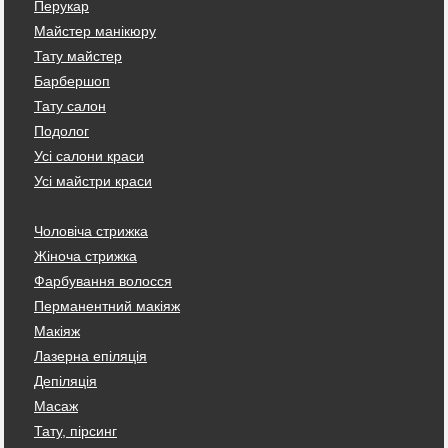
Перукар
Майстер манікюру
Тату майстер
Барбершоп
Тату салон
Подолог
Усі салони краси
Усі майстри краси
Чоловіча стрижка
Жіноча стрижка
Фарбування волосся
Перманентний макіяж
Макіяж
Лазерна епіляція
Депіляція
Масаж
Тату, пірсинг