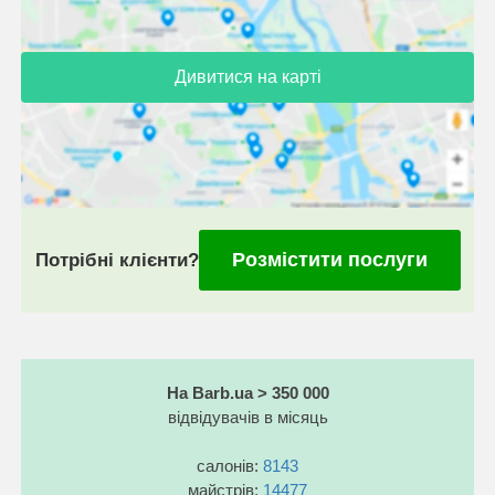
Дивитися на карті
Розмістити послуги
Потрібні клієнти?
На Barb.ua > 350 000
відвідувачів в місяць
салонів:
8143
майстрів:
14477