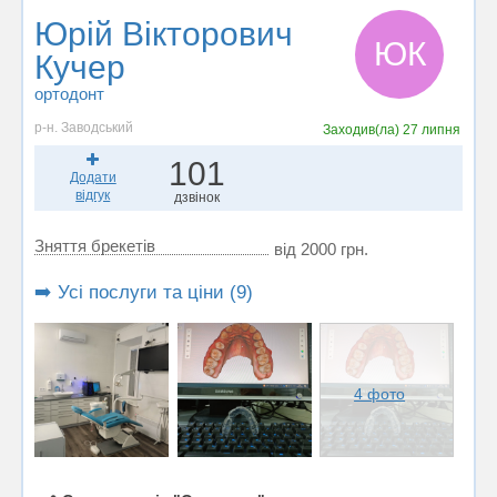
Юрій Вікторович
ЮК
Кучер
ортодонт
р-н. Заводський
Заходив(ла)
27 липня
101
Додати
відгук
дзвінок
Зняття брекетів
від 2000 грн.
➡️ Усі послуги та ціни (9)
4 фото