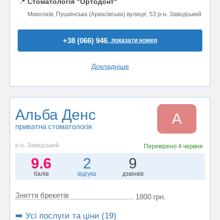
📍
Стоматологія "Ортодонт"
Миколаїв, Пушкінська (Аркасівська) вулиця, 53 р-н. Заводський
+38 (066) 946..
показати номер
Докладніше
Альба Денс
А
приватна стоматологія
р-н. Заводський
Перевірено
4 червня
9.6
2
9
балів
відгука
дзвінків
Зняття брекетів
1800 грн.
➡️ Усі послуги та ціни (19)