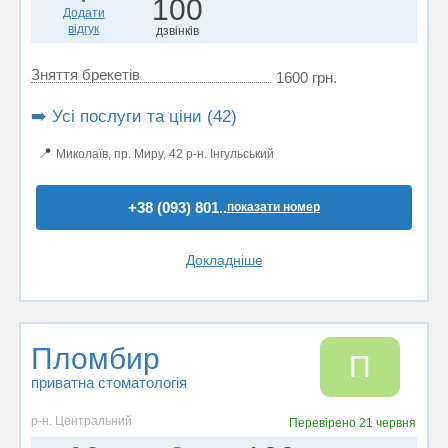
100
Додати
відгук
дзвінків
Зняття брекетів
1600 грн.
➡️ Усі послуги та ціни (42)
📍
Миколаїв, пр. Миру, 42 р-н. Інгульський
+38 (093) 801..
показати номер
Докладніше
Пломбир
П
приватна стоматологія
р-н. Центральний
Перевірено
21 червня