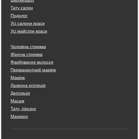
Тату салон
Подолог
Усі салони краси
Усі майстри краси
Чоловіча стрижка
Жіноча стрижка
Фарбування волосся
Перманентний макіяж
Макіяж
Лазерна епіляція
Депіляція
Масаж
Тату, пірсинг
Манікюр