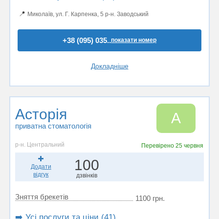
📍
Миколаїв, ул. Г. Карпенка, 5 р-н. Заводський
+38 (095) 035..
показати номер
Докладніше
Асторія
А
приватна стоматологія
р-н. Центральний
Перевірено
25 червня
100
Додати
відгук
дзвінків
Зняття брекетів
1100 грн.
➡️ Усі послуги та ціни (41)