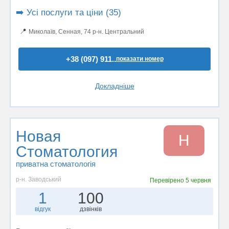
➡️ Усі послуги та ціни (35)
📍
Миколаїв, Сенная, 74 р-н. Центральний
+38 (097) 911..
показати номер
Докладніше
Новая
Н
Стоматология
приватна стоматологія
р-н. Заводський
Перевірено
5 червня
1
100
відгук
дзвінків