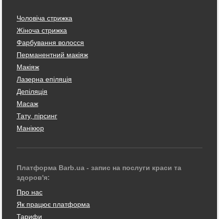
Чоловіча стрижка
Жіноча стрижка
Фарбування волосся
Перманентний макіяж
Макіяж
Лазерна епіляція
Депіляція
Масаж
Тату, пірсинг
Манікюр
Платформа Barb.ua - запис на послуги краси та
здоров'я:
Про нас
Як працює платформа
Тарифи