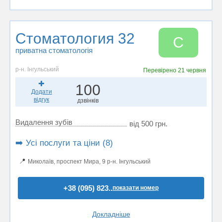
Стоматология 32
С
приватна стоматологія
р-н. Інгульський
Перевірено
21 червня
100
Додати
відгук
дзвінків
Видалення зубів
від 500 грн.
➡️ Усі послуги та ціни (8)
📍
Миколаїв, проспект Мира, 9 р-н. Інгульський
+38 (095) 823..
показати номер
Докладніше