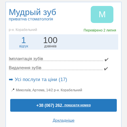
Мудрый зуб
М
приватна стоматологія
р-н. Корабельний
Перевірено
2 липня
1
100
відгук
дзвінків
Імплантація зубів
✔️
Видалення зубів
✔️
➡️ Усі послуги та ціни (17)
📍
Миколаїв, Артема, 14/2 р-н. Корабельний
+38 (067) 262..
показати номер
Докладніше