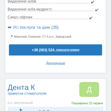
Видалення зубів
✔️
Видалення зуба мудрості
✔️
Синус-ліфтинг
✔️
➡️ Усі послуги та ціни (35)
📍
Миколаїв, Озерная, 17-А р-н. Заводський
+38 (063) 524..
показати номер
Докладніше
Дента К
Д
приватна стоматологія
р-н. Центральний
Перевірено
25 червня