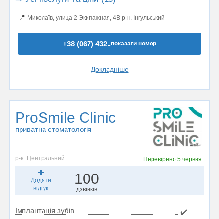
📍
Миколаїв, улица 2 Экипажная, 4В р-н. Інгульський
+38 (067) 432..
показати номер
Докладніше
ProSmile Clinic
приватна стоматологія
р-н. Центральний
Перевірено
5 червня
100
Додати
відгук
дзвінків
Імплантація зубів
✔️