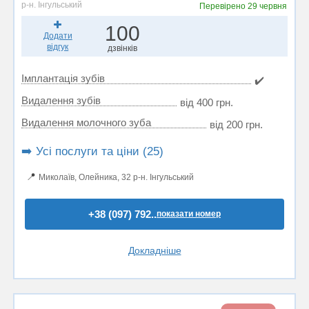
р-н. Інгульський
Перевірено
29 червня
100
Додати
відгук
дзвінків
Імплантація зубів
✔️
Видалення зубів
від 400 грн.
Видалення молочного зуба
від 200 грн.
➡️ Усі послуги та ціни (25)
📍
Миколаїв, Олейника, 32 р-н. Інгульський
+38 (097) 792..
показати номер
Докладніше