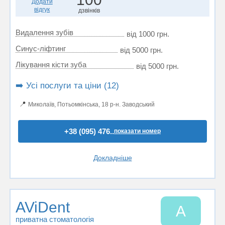
Додати
відгук
дзвінків
Видалення зубів
від 1000 грн.
Синус-ліфтинг
від 5000 грн.
Лікування кісти зуба
від 5000 грн.
➡️ Усі послуги та ціни (12)
📍
Миколаїв, Потьомкінська, 18 р-н. Заводський
+38 (095) 476..
показати номер
Докладніше
AViDent
A
приватна стоматологія