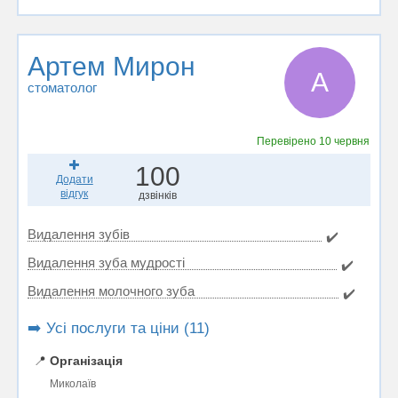
Артем Мирон
А
стоматолог
Перевірено
10 червня
100
Додати
відгук
дзвінків
Видалення зубів
✔️
Видалення зуба мудрості
✔️
Видалення молочного зуба
✔️
➡️ Усі послуги та ціни (11)
📍
Організація
Миколаїв