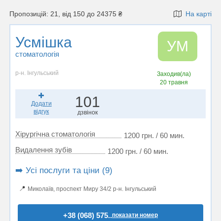
Пропозицій: 21, від 150 до 24375 ₴
На карті
Усмішка
УМ
стоматологія
р-н. Інгульський
Заходив(ла)
20 травня
101
Додати
відгук
дзвінок
Хірургічна стоматологія
1200 грн. / 60 мин.
Видалення зубів
1200 грн. / 60 мин.
➡️ Усі послуги та ціни (9)
📍
Миколаїв, проспект Миру 34/2 р-н. Інгульський
+38 (068) 575..
показати номер