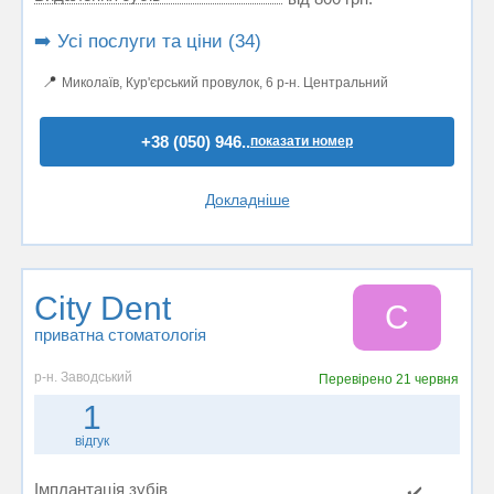
➡️ Усі послуги та ціни (34)
📍
Миколаїв, Кур'єрський провулок, 6 р-н. Центральний
+38 (050) 946..
показати номер
Докладніше
City Dent
C
приватна стоматологія
р-н. Заводський
Перевірено
21 червня
1
відгук
Імплантація зубів
✔️