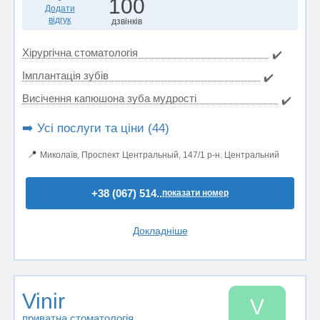
100
Додати
відгук
дзвінків
Хірургічна стоматологія
✔️
Імплантація зубів
✔️
Висічення капюшона зуба мудрості
✔️
➡️ Усі послуги та ціни (44)
📍
Миколаїв, Проспект Центральный, 147/1 р-н. Центральний
+38 (067) 514..
показати номер
Докладніше
Vinir
V
приватна стоматологія