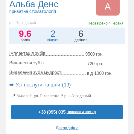
Альба Денс
А
приватна стоматологія
р-н. Заводський
Перевірено
4 червня
9.6
2
6
балів
відгука
дзвінків
Імплантація зубів
9500 грн.
Видалення зубів
720 грн.
Видалення зуба мудрості
від 1000 грн.
➡️ Усі послуги та ціни (19)
📍
Миколаїв, ул. Г. Карпенка, 5 р-н. Заводський
+38 (095) 035..
показати номер
Докладніше