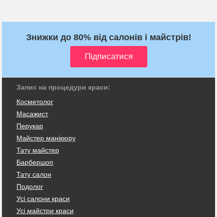
Знижки до 80% від салонів і майстрів!
Запис на процедури краси:
Косметолог
Масажист
Перукар
Майстер манікюру
Тату майстер
Барбершоп
Тату салон
Подолог
Усі салони краси
Усі майстри краси