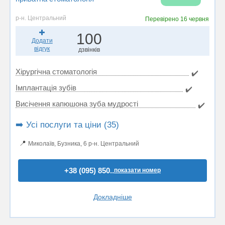
р-н. Центральний
Перевірено
16 червня
100
Додати
відгук
дзвінків
Хірургічна стоматологія
✔️
Імплантація зубів
✔️
Висічення капюшона зуба мудрості
✔️
➡️ Усі послуги та ціни (35)
📍
Миколаїв, Бузника, 6 р-н. Центральний
+38 (095) 850..
показати номер
Докладніше