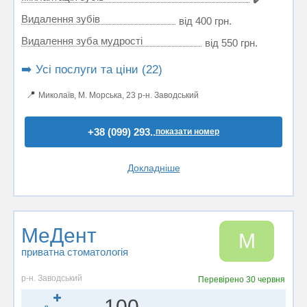
Видалення зубів
від 400 грн.
Видалення зуба мудрості
від 550 грн.
➡️ Усі послуги та ціни (22)
📍
Миколаїв, М. Морська, 23 р-н. Заводський
+38 (099) 293..
показати номер
Докладніше
МеДент
М
приватна стоматологія
р-н. Заводський
Перевірено
30 червня
100