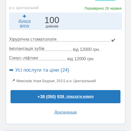
р-н. Центральний
Перевірено
26 червня
100
Додати
відгук
дзвінків
Хірургічна стоматологія
✔️
Імплантація зубів
від 12000 грн.
Синус-ліфтинг
від 12000 грн.
➡️ Усі послуги та ціни (24)
📍
Миколаїв, Ігоря Бедзая, 201\1 р-н. Центральний
+38 (050) 939..
показати номер
Докладніше