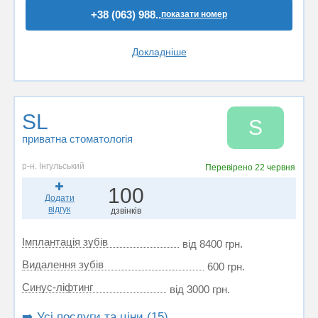
+38 (063) 988..
показати номер
Докладніше
SL
S
приватна стоматологія
р-н. Інгульський
Перевірено
22 червня
100
Додати
відгук
дзвінків
Імплантація зубів
від 8400 грн.
Видалення зубів
600 грн.
Синус-ліфтинг
від 3000 грн.
➡️ Усі послуги та ціни (15)