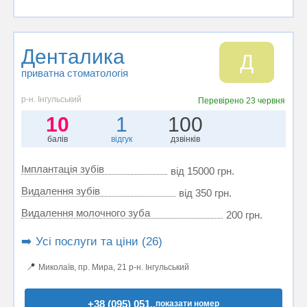
Денталика
Д
приватна стоматологія
р-н. Інгульський
Перевірено
23 червня
10
1
100
балів
відгук
дзвінків
Імплантація зубів
від 15000 грн.
Видалення зубів
від 350 грн.
Видалення молочного зуба
200 грн.
➡️ Усі послуги та ціни (26)
📍
Миколаїв, пр. Мира, 21 р-н. Інгульський
+38 (095) 051..
показати номер