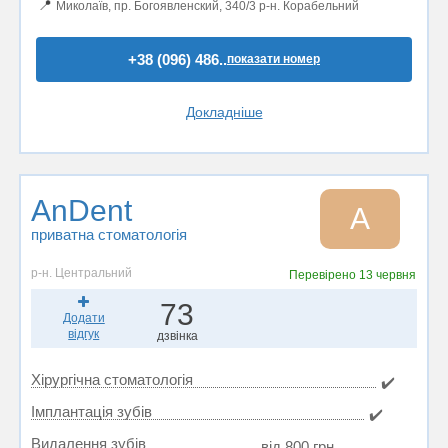
📍
Миколаїв, пр. Богоявленский, 340/3 р-н. Корабельний
+38 (096) 486..
показати номер
Докладніше
AnDent
A
приватна стоматологія
р-н. Центральний
Перевірено
13 червня
73
Додати
відгук
дзвінка
Хірургічна стоматологія
✔️
Імплантація зубів
✔️
Видалення зубів
від 800 грн.