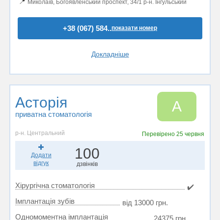
📍
Миколаїв, Богоявленський проспект, 34/1 р-н. Інгульський
+38 (067) 584..
показати номер
Докладніше
Асторія
А
приватна стоматологія
р-н. Центральний
Перевірено
25 червня
100
Додати
відгук
дзвінків
Хірургічна стоматологія
✔️
Імплантація зубів
від 13000 грн.
Одномоментна імплантація
24375 грн.